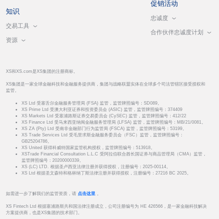
促销活动
知识
忠诚度
交易工具
合作伙伴忠诚度计划
资源
XS和XS.com是XS集团的注册商标。
XS集团是一家全球金融科技和金融服务提供商，集团与战略联盟实体在全球多个司法管辖区接受授权和
监管。
XS Ltd 受塞舌尔金融服务管理局 (FSA) 监管，监管牌照编号：SD089。
XS Prime Ltd 受澳大利亚证券和投资委员会 (ASIC) 监管，监管牌照编号：374409
XS Markets Ltd 受塞浦路斯证券交易委员会 (CySEC) 监管，监管牌照编号：412/22
XS Finance Ltd 受马来西亚纳闽金融服务管理局 (LFSA) 监管，监管牌照编号：MB/21/0081。
XS ZA (Pty) Ltd 受南非金融部门行为监管局 (FSCA) 监管，监管牌照编号：53199。
XS Trade Services Ltd 受毛里求斯金融服务委员会（FSC）监管，监管牌照编号：
GB25204786。
XS United 获得科威特国家监管机构授权，监管牌照编号：513918。
XSTrade Financial Consultation L.L.C 受阿拉伯联合酋长国证券与商品管理局（CMA）监管，
监管牌照编号：20200000339。
XS (LC) LTD. 根据圣卢西亚法律注册并获得授权，注册编号：2025-00114。
XS Ltd 根据圣文森特和格林纳丁斯法律注册并获得授权，注册编号：27216 BC 2025。
如需进一步了解我们的监管资质，请
点击这里
。
XS Fintech Ltd 根据塞浦路斯共和国法律注册成立，公司注册编号为 HE 426566，是一家金融科技解决
方案提供商，也是XS集团的技术部门。