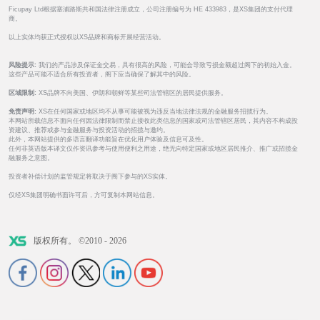
Ficupay Ltd根据塞浦路斯共和国法律注册成立，公司注册编号为 HE 433983，是XS集团的支付代理
商。
以上实体均获正式授权以XS品牌和商标开展经营活动。
风险提示:
我们的产品涉及保证金交易，具有很高的风险，可能会导致亏损金额超过阁下的初始入金。
这些产品可能不适合所有投资者，阁下应当确保了解其中的风险。
区域限制:
XS品牌不向美国、伊朗和朝鲜等某些司法管辖区的居民提供服务。
免责声明:
XS在任何国家或地区均不从事可能被视为违反当地法律法规的金融服务招揽行为。
本网站所载信息不面向任何因法律限制而禁止接收此类信息的国家或司法管辖区居民，其内容不构成投
资建议、推荐或参与金融服务与投资活动的招揽与邀约。
此外，本网站提供的多语言翻译功能旨在优化用户体验及信息可及性。
任何非英语版本译文仅作资讯参考与使用便利之用途，绝无向特定国家或地区居民推介、推广或招揽金
融服务之意图。
投资者补偿计划的监管规定将取决于阁下参与的XS实体。
仅经XS集团明确书面许可后，方可复制本网站信息。
版权所有。 ©2010 - 2026