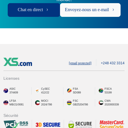
Chat en direct
Envoyez-nous un e-mail
[email protected]
+248 432 3314
Licenses
ASIC
CySEC
FSA
FSCA
374409
412/22
SD089
53199
LFSA
MOCI
FSC
CMA
MB/21/0081
2024/786
GB25204786
2020000339
Sécurité