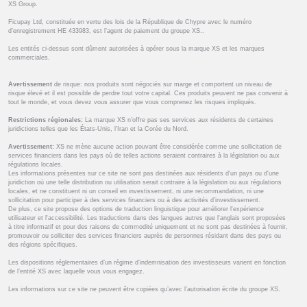
XS Group.
Ficupay Ltd, constituée en vertu des lois de la République de Chypre avec le numéro
d’enregistrement HE 433983, est l’agent de paiement du groupe XS..
Les entités ci-dessus sont dûment autorisées à opérer sous la marque XS et les marques
commerciales.
Avertissement
de risque: nos produits sont négociés sur marge et comportent un niveau de
risque élevé et il est possible de perdre tout votre capital. Ces produits peuvent ne pas convenir à
tout le monde, et vous devez vous assurer que vous comprenez les risques impliqués.
Restrictions régionales:
La marque XS n’offre pas ses services aux résidents de certaines
juridictions telles que les États-Unis, l’Iran et la Corée du Nord.
Avertissement:
XS ne mène aucune action pouvant être considérée comme une sollicitation de
services financiers dans les pays où de telles actions seraient contraires à la législation ou aux
régulations locales.
Les informations présentes sur ce site ne sont pas destinées aux résidents d'un pays ou d'une
juridiction où une telle distribution ou utilisation serait contraire à la législation ou aux régulations
locales, et ne constituent ni un conseil en investissement, ni une recommandation, ni une
sollicitation pour participer à des services financiers ou à des activités d'investissement.
De plus, ce site propose des options de traduction linguistique pour améliorer l'expérience
utilisateur et l'accessibilité. Les traductions dans des langues autres que l'anglais sont proposées
à titre informatif et pour des raisons de commodité uniquement et ne sont pas destinées à fournir,
promouvoir ou solliciter des services financiers auprès de personnes résidant dans des pays ou
des régions spécifiques.
Les dispositions réglementaires d’un régime d’indemnisation des investisseurs varient en fonction
de l’entité XS avec laquelle vous vous engagez.
Les informations sur ce site ne peuvent être copiées qu’avec l’autorisation écrite du groupe XS.