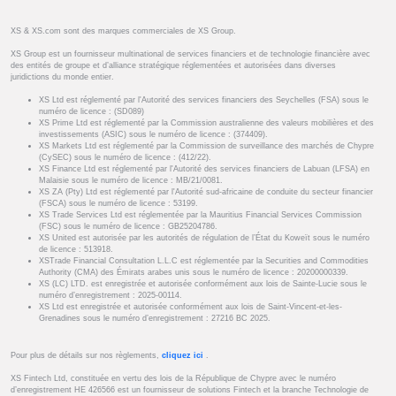
XS & XS.com sont des marques commerciales de XS Group.
XS Group est un fournisseur multinational de services financiers et de technologie financière avec
des entités de groupe et d’alliance stratégique réglementées et autorisées dans diverses
juridictions du monde entier.
XS Ltd est réglementé par l'Autorité des services financiers des Seychelles (FSA) sous le
numéro de licence : (SD089)
XS Prime Ltd est réglementé par la Commission australienne des valeurs mobilières et des
investissements (ASIC) sous le numéro de licence : (374409).
XS Markets Ltd est réglementé par la Commission de surveillance des marchés de Chypre
(CySEC) sous le numéro de licence : (412/22).
XS Finance Ltd est réglementé par l'Autorité des services financiers de Labuan (LFSA) en
Malaisie sous le numéro de licence : MB/21/0081.
XS ZA (Pty) Ltd est réglementé par l'Autorité sud-africaine de conduite du secteur financier
(FSCA) sous le numéro de licence : 53199.
XS Trade Services Ltd est réglementée par la Mauritius Financial Services Commission
(FSC) sous le numéro de licence : GB25204786.
XS United est autorisée par les autorités de régulation de l’État du Koweït sous le numéro
de licence : 513918.
XSTrade Financial Consultation L.L.C est réglementée par la Securities and Commodities
Authority (CMA) des Émirats arabes unis sous le numéro de licence : 20200000339.
XS (LC) LTD. est enregistrée et autorisée conformément aux lois de Sainte-Lucie sous le
numéro d’enregistrement : 2025-00114.
XS Ltd est enregistrée et autorisée conformément aux lois de Saint-Vincent-et-les-
Grenadines sous le numéro d’enregistrement : 27216 BC 2025.
Pour plus de détails sur nos règlements,
cliquez ici
.
XS Fintech Ltd, constituée en vertu des lois de la République de Chypre avec le numéro
d’enregistrement HE 426566 est un fournisseur de solutions Fintech et la branche Technologie de