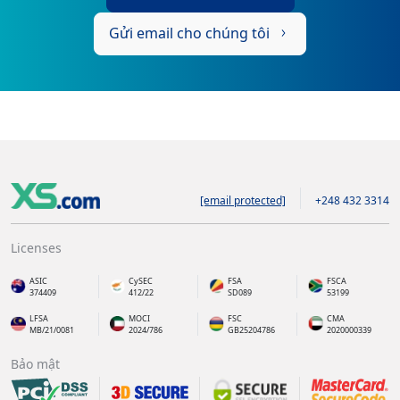
Gửi email cho chúng tôi
[email protected]
+248 432 3314
Licenses
ASIC
CySEC
FSA
FSCA
374409
412/22
SD089
53199
LFSA
MOCI
FSC
CMA
MB/21/0081
2024/786
GB25204786
2020000339
Bảo mật