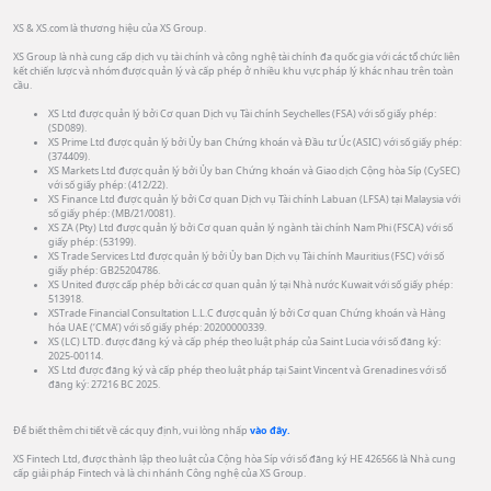
XS & XS.com là thương hiệu của XS Group.
XS Group là nhà cung cấp dịch vụ tài chính và công nghệ tài chính đa quốc gia với các tổ chức liên
kết chiến lược và nhóm được quản lý và cấp phép ở nhiều khu vực pháp lý khác nhau trên toàn
cầu.
XS Ltd được quản lý bởi Cơ quan Dịch vụ Tài chính Seychelles (FSA) với số giấy phép:
(SD089).
XS Prime Ltd được quản lý bởi Ủy ban Chứng khoán và Đầu tư Úc (ASIC) với số giấy phép:
(374409).
XS Markets Ltd được quản lý bởi Ủy ban Chứng khoán và Giao dịch Cộng hòa Síp (CySEC)
với số giấy phép: (412/22).
XS Finance Ltd được quản lý bởi Cơ quan Dịch vụ Tài chính Labuan (LFSA) tại Malaysia với
số giấy phép: (MB/21/0081).
XS ZA (Pty) Ltd được quản lý bởi Cơ quan quản lý ngành tài chính Nam Phi (FSCA) với số
giấy phép: (53199).
XS Trade Services Ltd được quản lý bởi Ủy ban Dịch vụ Tài chính Mauritius (FSC) với số
giấy phép: GB25204786.
XS United được cấp phép bởi các cơ quan quản lý tại Nhà nước Kuwait với số giấy phép:
513918.
XSTrade Financial Consultation L.L.C được quản lý bởi Cơ quan Chứng khoán và Hàng
hóa UAE (‘CMA’) với số giấy phép: 20200000339.
XS (LC) LTD. được đăng ký và cấp phép theo luật pháp của Saint Lucia với số đăng ký:
2025-00114.
XS Ltd được đăng ký và cấp phép theo luật pháp tại Saint Vincent và Grenadines với số
đăng ký: 27216 BC 2025.
Để biết thêm chi tiết về các quy định, vui lòng nhấp
vào đây.
XS Fintech Ltd, được thành lập theo luật của Cộng hòa Síp với số đăng ký HE 426566 là Nhà cung
cấp giải pháp Fintech và là chi nhánh Công nghệ của XS Group.