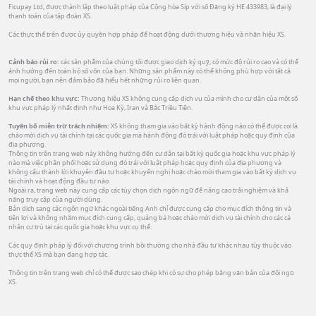
Ficupay Ltd, được thành lập theo luật pháp của Cộng hòa Síp với số Đăng ký HE 433983, là đại lý
thanh toán của tập đoàn XS.
Các thực thể trên được ủy quyền hợp pháp để hoạt động dưới thương hiệu và nhãn hiệu XS.
Cảnh báo rủi ro:
các sản phẩm của chúng tôi được giao dịch ký quỹ, có mức độ rủi ro cao và có thể
ảnh hưởng đến toàn bộ số vốn của bạn. Những sản phẩm này có thể không phù hợp với tất cả
mọi người, bạn nên đảm bảo đã hiểu hết những rủi ro liên quan.
Hạn chế theo khu vực:
Thương hiệu XS không cung cấp dịch vụ của mình cho cư dân của một số
khu vực pháp lý nhất định như Hoa Kỳ, Iran và Bắc Triều Tiên.
Tuyên bố miễn trừ trách nhiệm:
XS không tham gia vào bất kỳ hành động nào có thể được coi là
chào mời dịch vụ tài chính tại các quốc gia mà hành động đó trái với luật pháp hoặc quy định của
địa phương.
Thông tin trên trang web này không hướng đến cư dân tại bất kỳ quốc gia hoặc khu vực pháp lý
nào mà việc phân phối hoặc sử dụng đó trái với luật pháp hoặc quy định của địa phương và
không cấu thành lời khuyên đầu tư hoặc khuyến nghị hoặc chào mời tham gia vào bất kỳ dịch vụ
tài chính và hoạt động đầu tư nào.
Ngoài ra, trang web này cung cấp các tùy chọn dịch ngôn ngữ để nâng cao trải nghiệm và khả
năng truy cập của người dùng.
Bản dịch sang các ngôn ngữ khác ngoài tiếng Anh chỉ được cung cấp cho mục đích thông tin và
tiện lợi và không nhằm mục đích cung cấp, quảng bá hoặc chào mời dịch vụ tài chính cho các cá
nhân cư trú tại các quốc gia hoặc khu vực cụ thể.
Các quy định pháp lý đối với chương trình bồi thường cho nhà đầu tư khác nhau tùy thuộc vào
thực thể XS mà bạn đang hợp tác.
Thông tin trên trang web chỉ có thể được sao chép khi có sự cho phép bằng văn bản của đội ngũ
XS.