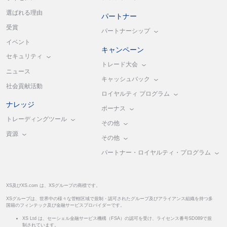
選ばれる理由
パートナー
受賞
パートナーシップ
イベント
キャンペーン
セキュリティ
トレード大会
ニュース
キャッシュバック
社会貢献活動
ロイヤルティ プログラム
ナレッジ
ボーナス
トレーディングツール
その他
資源
その他
パートナー・ロイヤルティ・プログラム
XS及びXS.com は、XSグループの商標です。
XSグループは、世界中の様々な管轄区域で規制・認可されたグループ及びアライアンス組織を持つ多
国籍のフィンテック及び金融サービスプロバイダーです。
XS Ltd は、セーシェル金融サービス機構（FSA）の認可を受け、ライセンス番号SD089で規
制されています。