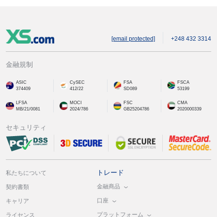
[email protected]
+248 432 3314
金融規制
ASIC
CySEC
FSA
FSCA
374409
412/22
SD089
53199
LFSA
MOCI
FSC
CMA
MB/21/0081
2024/786
GB25204786
2020000339
セキュリティ
トレード
私たちについて
金融商品
契約書類
口座
キャリア
プラットフォーム
ライセンス