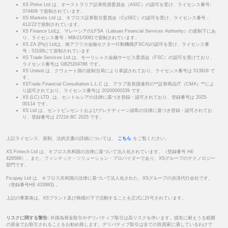
XS Prime Ltd は、オーストラリア証券投資委員会（ASIC）の認可を受け、ライセンス番号:
374409 で規制されています。
XS Markets Ltd は、キプロス証券取引委員会（CySEC）の認可を受け、ライセンス番号：
412/22で規制されています。
XS Finance Ltdは、マレーシアのLFSA（Labuan Financial Services Authority）の規制下にあ
り、ライセンス番号：MB/21/0081で規制されています。
XS ZA (Pty) Ltdは、南アフリカ金融セクター行動機構(FSCA)の認可を受け、ライセンス番
号：53199にて規制されています
XS Trade Services Ltd は、モーリシャス金融サービス委員会（FSC）の認可を受けており、
ライセンス番号は GB25204786 です。
XS United は、クウェート国の規制当局により承認されており、ライセンス番号は 513918 で
す。
XSTrade Financial Consultation L.L.C は、アラブ首長国連邦の**証券商品庁（CMA）**によ
り認可されており、ライセンス番号は 20200000339 です。
XS (LC) LTD. は、セントルシアの法律に基づき登録・認可されており、登録番号は 2025-
00114 です。
XS Ltd は、セントビンセントおよびグレナディーン諸島の法律に基づき登録・認可されてお
り、登録番号は 27216 BC 2025 です。
上記ライセンス、規制、法的文書の詳細については、
こちら
をご覧ください。
XS Fintech Ltd は、キプロス共和国の法律に基づいて法人化されています。（登録番号 HE
426566）。また、フィンテック・ソリューション・プロバイダーであり、XSグループのテクノロジー
部門です。
Ficupay Ltd は、キプロス共和国の法律に基づいて法人化された、XSグループの決済代行会社です。
（登録番号HE 433983) 。
上記の事業体は、XSブランド及び商標の下で活動することを正式に許可されています。
リスクに関する警告:
外国為替金取引やデリバティブ取引は高リスクを伴います。損失に耐えうる範囲
の資金でお取引されることをお勧め致します。デリバティブ取引は全ての投資家に適しているわけで