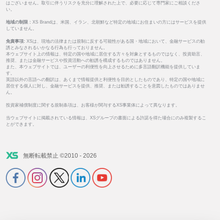
はございません。取引に伴うリスクを充分に理解された上で、必要に応じて専門家にご相談くださ
い。
地域の制限 :
XS Brandは、米国、イラン、北朝鮮など特定の地域にお住まいの方にはサービスを提供
していません。
免責事項:
XSは、現地の法律または規制に反する可能性がある国・地域において、金融サービスの勧
誘とみなされるいかなる行為も行っておりません。
本ウェブサイト上の情報は、特定の国や地域に居住する方々を対象とするものではなく、投資助言、
推奨、または金融サービスや投資活動への勧誘を構成するものではありません。
また、本ウェブサイトでは、ユーザーの利便性を向上させるために多言語翻訳機能を提供していま
す。
英語以外の言語への翻訳は、あくまで情報提供と利便性を目的としたものであり、特定の国や地域に
居住する個人に対し、金融サービスを提供、推奨、または勧誘することを意図したものではありませ
ん。
投資家補償制度に関する規制条項は、お客様が関与するXS事業体によって異なります。
当ウェブサイトに掲載されている情報は、XSグループの書面による許諾を得た場合にのみ複製するこ
とができます。
無断転載禁止 ©2010 - 2026