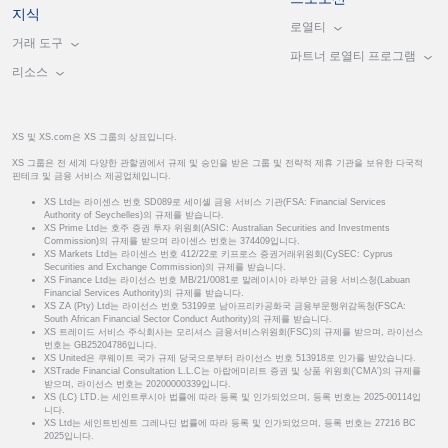
지식
로열티
거래 도구
파트너 로열티 프로그램
리소스
XS 및 XS.com은 XS 그룹의 상표입니다.
XS 그룹은 전 세계 다양한 관할권에서 규제 및 승인을 받은 그룹 및 전략적 제휴 기관을 보유한 다국적
핀테크 및 금융 서비스 제공업체입니다.
XS Ltd는 라이센스 번호 SD089로 세이셸 금융 서비스 기관(FSA: Financial Services
Authority of Seychelles)의 규제를 받습니다.
XS Prime Ltd는 호주 증권 투자 위원회(ASIC: Australian Securities and Investments
Commission)의 규제를 받으며 라이센스 번호는 374409입니다.
XS Markets Ltd는 라이센스 번호 412/22로 키프로스 증권거래위원회(CySEC: Cyprus
Securities and Exchange Commission)의 규제를 받습니다.
XS Finance Ltd는 라이선스 번호 MB/21/0081로 말레이시아 라부안 금융 서비스청(Labuan
Financial Services Authority)의 규제를 받습니다.
XS ZA (Pty) Ltd는 라이선스 번호 53199로 남아프리카공화국 금융부문행위감독청(FSCA:
South African Financial Sector Conduct Authority)의 규제를 받습니다.
XS 트레이드 서비스 주식회사는 모리셔스 금융서비스위원회(FSC)의 규제를 받으며, 라이선스
번호는 GB25204786입니다.
XS United은 쿠웨이트 국가 규제 당국으로부터 라이선스 번호 513918로 인가를 받았습니다.
XSTrade Financial Consultation L.L.C는 아랍에미리트 증권 및 상품 위원회('CMA')의 규제를
받으며, 라이선스 번호는 20200000339입니다.
XS (LC) LTD.는 세인트루시아 법률에 따라 등록 및 인가되었으며, 등록 번호는 2025-00114입
니다.
XS Ltd는 세인트빈센트 그레나딘 법률에 따라 등록 및 인가되었으며, 등록 번호는 27216 BC
2025입니다.