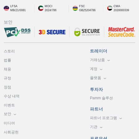
LFSA
MOCI
FSC
CMA
MB/21/0081
2024/786
GB25204786
2020000339
보안
트레이더
스토리
거래상품
법률
계정
채용
플랫폼
규정
장점
투자자
수상 내역
Pamm 솔루션
이벤트
파트너
보안
파트너 프로그램
미디어
기관
사회공헌
프로모션