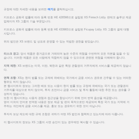
규정에 대한 자세한 내용을 보려면
여기
를 클릭하십시오.
키프로스 공화국 법률에 따라 등록 번호 HE 426566으로 설립된 XS Fintech Ltd는 핀테크 솔루션 제공
업체이자 XS 그룹의 기술 부문입니다.
키프로스 공화국 법률에 따라 등록 번호 HE 433983으로 설립된 Ficupay Ltd는 XS 그룹의 결제 대행
사입니다.
위의 법인은 XS 브랜드 및 상표로 운영할 수 있는 적법한 권한을 받았습니다.
리스크 경고:
당사 제품은 증거금으로 거래되며 높은 수준의 위험을 수반하며 모든 자본을 잃을 수 있
습니다. 이러한 제품은 모든 사람에게 적합하지 않을 수 있으므로 관련된 위험을 이해해야 합니다.
지역 제한:
XS 브랜드는 미국, 이란, 북한과 같은 특정 관할권의 거주자에게 서비스를 제공하지 않습니
다.
면책 조항:
XS는 현지 법률 또는 규제에 위배되는 국가에서 금융 서비스 권유로 간주될 수 있는 어떠한
행위도 하지 않습니다.
본 웹사이트의 정보는 그러한 배포 또는 사용이 현지 법률 또는 규정에 위배되는 국가 또는 관할권의
거주자를 대상으로 하지 않으며, 투자 조언이나 금융 서비스 및 투자 활동에 대한 추천 또는 권유를 구
성하지 않습니다.
또한 이 웹사이트는 사용자 경험과 접근성을 향상시키기 위해 언어 번역 옵션을 제공합니다.
영어 이외의 언어로 번역된 내용은 정보 제공 및 편의 목적으로만 제공되며 특정 국가 또는 지역에 거
주하는 개인에게 금융 서비스를 제공, 홍보 또는 권유하기 위한 것이 아닙니다.
투자자 보상 제도에 대한 규제 조항은 귀하가 어떤 XS 법인과 협력하고 있는지에 따라 다릅니다.
이 웹사이트의 정보는 XS 그룹의 서면 승인이 있는 경우에만 복사할 수 있습니다.