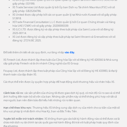
giấy phép: (53199).
XS Trade Services Ltd được quản lý bởi Ủy ban Dịch vụ Tài chính Mauritius (FSC) với số
giấy phép: GB25204786.
XS United được cấp phép bởi các cơ quan quản lý tại Nhà nước Kuwait với số giấy phép:
513918.
XSTrade Financial Consultation L.L.C được quản lý bởi Cơ quan Chứng khoán và Hàng
hóa UAE (‘CMA’) với số giấy phép: 20200000339.
XS (LC) LTD. được đăng ký và cấp phép theo luật pháp của Saint Lucia với số đăng ký:
2025-00114.
XS Ltd được đăng ký và cấp phép theo luật pháp tại Saint Vincent và Grenadines với số
đăng ký: 27216 BC 2025.
Để biết thêm chi tiết về các quy định, vui lòng nhấp
vào đây.
XS Fintech Ltd, được thành lập theo luật của Cộng hòa Síp với số đăng ký HE 426566 là Nhà cung
cấp giải pháp Fintech và là chi nhánh Công nghệ của XS Group.
Ficupay Ltd, được thành lập theo luật pháp của Cộng hòa Síp với số Đăng ký HE 433983, là đại lý
thanh toán của tập đoàn XS.
Các thực thể trên được ủy quyền hợp pháp để hoạt động dưới thương hiệu và nhãn hiệu XS.
Cảnh báo rủi ro:
các sản phẩm của chúng tôi được giao dịch ký quỹ, có mức độ rủi ro cao và có thể
ảnh hưởng đến toàn bộ số vốn của bạn. Những sản phẩm này có thể không phù hợp với tất cả
mọi người, bạn nên đảm bảo đã hiểu hết những rủi ro liên quan.
Hạn chế theo khu vực:
Thương hiệu XS không cung cấp dịch vụ của mình cho cư dân của một số
khu vực pháp lý nhất định như Hoa Kỳ, Iran và Bắc Triều Tiên.
Tuyên bố miễn trừ trách nhiệm:
XS không tham gia vào bất kỳ hành động nào có thể được coi là
chào mời dịch vụ tài chính tại các quốc gia mà hành động đó trái với luật pháp hoặc quy định của
địa phương.