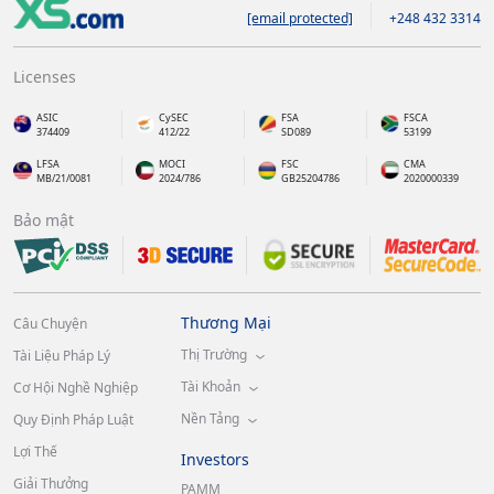
[email protected]
+248 432 3314
Licenses
ASIC
CySEC
FSA
FSCA
374409
412/22
SD089
53199
LFSA
MOCI
FSC
CMA
MB/21/0081
2024/786
GB25204786
2020000339
Bảo mật
Thương Mại
Câu Chuyện
Thị Trường
Tài Liệu Pháp Lý
Tài Khoản
Cơ Hội Nghề Nghiệp
Nền Tảng
Quy Định Pháp Luật
Lợi Thế
Investors
Giải Thưởng
PAMM