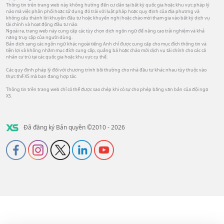
Thông tin trên trang web này không hướng đến cư dân tại bất kỳ quốc gia hoặc khu vực pháp lý
nào mà việc phân phối hoặc sử dụng đó trái với luật pháp hoặc quy định của địa phương và
không cấu thành lời khuyên đầu tư hoặc khuyến nghị hoặc chào mời tham gia vào bất kỳ dịch vụ
tài chính và hoạt động đầu tư nào.
Ngoài ra, trang web này cung cấp các tùy chọn dịch ngôn ngữ để nâng cao trải nghiệm và khả
năng truy cập của người dùng.
Bản dịch sang các ngôn ngữ khác ngoài tiếng Anh chỉ được cung cấp cho mục đích thông tin và
tiện lợi và không nhằm mục đích cung cấp, quảng bá hoặc chào mời dịch vụ tài chính cho các cá
nhân cư trú tại các quốc gia hoặc khu vực cụ thể.
Các quy định pháp lý đối với chương trình bồi thường cho nhà đầu tư khác nhau tùy thuộc vào
thực thể XS mà bạn đang hợp tác.
Thông tin trên trang web chỉ có thể được sao chép khi có sự cho phép bằng văn bản của đội ngũ
XS.
Đã đăng ký Bản quyền ©2010 - 2026