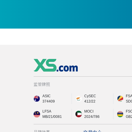
监管牌照
ASIC
CySEC
FS
374409
412/22
SD
LFSA
MOCI
FS
MB/21/0081
2024/786
GB