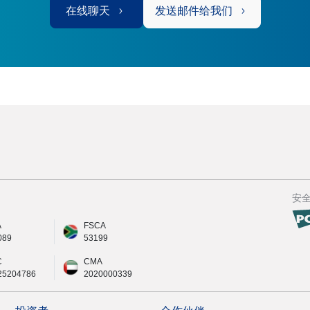
在线聊天
发送邮件给我们
安
A
FSCA
089
53199
C
CMA
25204786
2020000339