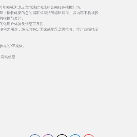
事可能被视为违反当地法律法规的金融服务招揽行为。
禁止接收此类信息的国家或司法管辖区居民，其内容不构成投
的招揽与邀约。
优化用户体验及信息可及性。
便利之用途，绝无向特定国家或地区居民推介、推广或招揽金
参与的XS实体。
本网站信息。