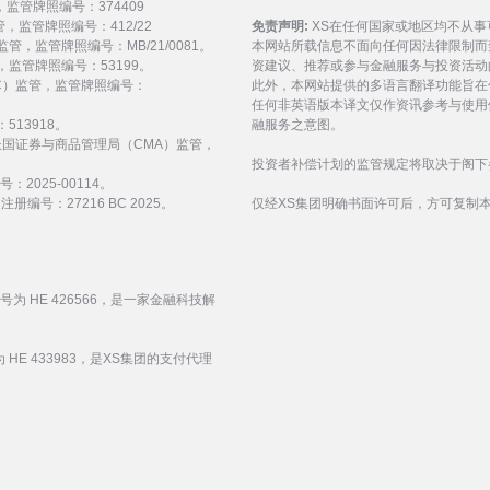
监管，监管牌照编号：374409
 监管，监管牌照编号：412/22
免责声明:
XS在任何国家或地区均不从
) 监管，监管牌照编号：MB/21/0081。
本网站所载信息不面向任何因法律限制而
 监管，监管牌照编号：53199。
资建议、推荐或参与金融服务与投资活动
会（FSC）监管，监管牌照编号：
此外，本网站提供的多语言翻译功能旨在
任何非英语版本译文仅作资讯参考与使用
513918。
融服务之意图。
受阿拉伯联合酋长国证券与商品管理局（CMA）监管，
投资者补偿计划的监管规定将取决于阁下
：2025-00114。
编号：27216 BC 2025。
仅经XS集团明确书面许可后，方可复制
编号为 HE 426566，是一家金融科技解
 HE 433983，是XS集团的支付代理