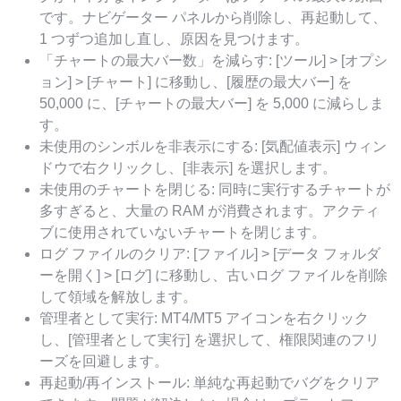
です。ナビゲーター パネルから削除し、再起動して、
1 つずつ追加し直し、原因を見つけます。
「チャートの最大バー数」を減らす: [ツール] > [オプシ
ョン] > [チャート] に移動し、[履歴の最大バー] を
50,000 に、[チャートの最大バー] を 5,000 に減らしま
す。
未使用のシンボルを非表示にする: [気配値表示] ウィン
ドウで右クリックし、[非表示] を選択します。
未使用のチャートを閉じる: 同時に実行するチャートが
多すぎると、大量の RAM が消費されます。アクティ
ブに使用されていないチャートを閉じます。
ログ ファイルのクリア: [ファイル] > [データ フォルダ
ーを開く] > [ログ] に移動し、古いログ ファイルを削除
して領域を解放します。
管理者として実行: MT4/MT5 アイコンを右クリック
し、[管理者として実行] を選択して、権限関連のフリ
ーズを回避します。
再起動/再インストール: 単純な再起動でバグをクリア