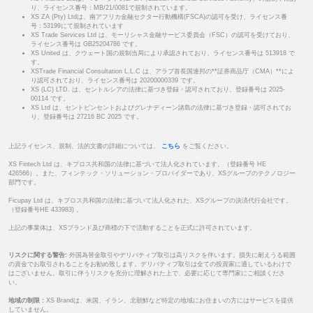
り、ライセンス番号：MB/21/0081で規制されています。
XS ZA (Pty) Ltdは、南アフリカ金融セクター行動機構(FSCA)の認可を受け、ライセンス番
号：53199にて規制されています
XS Trade Services Ltd は、モーリシャス金融サービス委員会（FSC）の認可を受けており、
ライセンス番号は GB25204786 です。
XS United は、クウェート国の規制当局により承認されており、ライセンス番号は 513918 で
す。
XSTrade Financial Consultation L.L.C は、アラブ首長国連邦の**証券商品庁（CMA）**によ
り認可されており、ライセンス番号は 20200000339 です。
XS (LC) LTD. は、セントルシアの法律に基づき登録・認可されており、登録番号は 2025-
00114 です。
XS Ltd は、セントビンセントおよびグレナディーン諸島の法律に基づき登録・認可されてお
り、登録番号は 27216 BC 2025 です。
上記ライセンス、規制、法的文書の詳細については、
こちら
をご覧ください。
XS Fintech Ltd は、キプロス共和国の法律に基づいて法人化されています。（登録番号 HE
426566）。また、フィンテック・ソリューション・プロバイダーであり、XSグループのテクノロジー
部門です。
Ficupay Ltd は、キプロス共和国の法律に基づいて法人化された、XSグループの決済代行会社です。
（登録番号HE 433983) 。
上記の事業体は、XSブランド及び商標の下で活動することを正式に許可されています。
リスクに関する警告:
外国為替金取引やデリバティブ取引は高リスクを伴います。損失に耐えうる範囲
の資金でお取引されることをお勧め致します。デリバティブ取引は全ての投資家に適しているわけで
はございません。取引に伴うリスクを充分に理解された上で、必要に応じて専門家にご相談くださ
い。
地域の制限 :
XS Brandは、米国、イラン、北朝鮮など特定の地域にお住まいの方にはサービスを提供
していません。