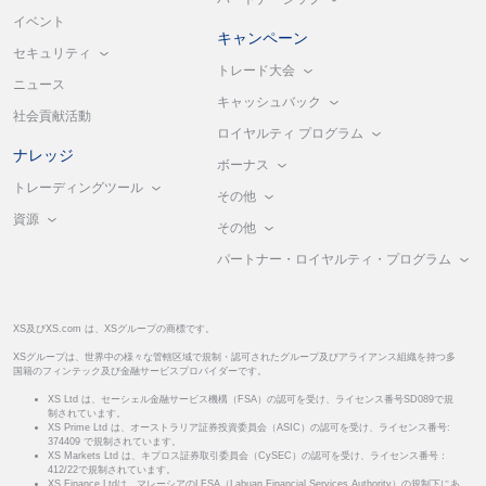
イベント
キャンペーン
セキュリティ
トレード大会
ニュース
キャッシュバック
社会貢献活動
ロイヤルティ プログラム
ナレッジ
ボーナス
トレーディングツール
その他
資源
その他
パートナー・ロイヤルティ・プログラム
XS及びXS.com は、XSグループの商標です。
XSグループは、世界中の様々な管轄区域で規制・認可されたグループ及びアライアンス組織を持つ多
国籍のフィンテック及び金融サービスプロバイダーです。
XS Ltd は、セーシェル金融サービス機構（FSA）の認可を受け、ライセンス番号SD089で規
制されています。
XS Prime Ltd は、オーストラリア証券投資委員会（ASIC）の認可を受け、ライセンス番号:
374409 で規制されています。
XS Markets Ltd は、キプロス証券取引委員会（CySEC）の認可を受け、ライセンス番号：
412/22で規制されています。
XS Finance Ltdは、マレーシアのLFSA（Labuan Financial Services Authority）の規制下にあ