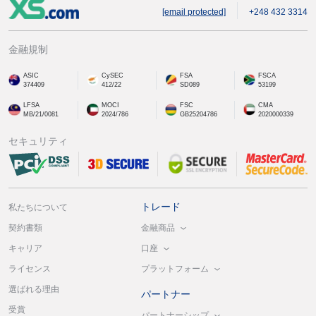
[email protected]
+248 432 3314
金融規制
ASIC
CySEC
FSA
FSCA
374409
412/22
SD089
53199
LFSA
MOCI
FSC
CMA
MB/21/0081
2024/786
GB25204786
2020000339
セキュリティ
トレード
私たちについて
金融商品
契約書類
口座
キャリア
プラットフォーム
ライセンス
選ばれる理由
パートナー
受賞
パートナーシップ