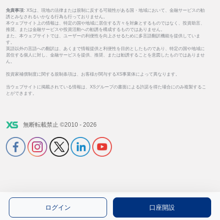
免責事項:
XSは、現地の法律または規制に反する可能性がある国・地域において、金融サービスの勧
誘とみなされるいかなる行為も行っておりません。
本ウェブサイト上の情報は、特定の国や地域に居住する方々を対象とするものではなく、投資助言、
推奨、または金融サービスや投資活動への勧誘を構成するものではありません。
また、本ウェブサイトでは、ユーザーの利便性を向上させるために多言語翻訳機能を提供していま
す。
英語以外の言語への翻訳は、あくまで情報提供と利便性を目的としたものであり、特定の国や地域に
居住する個人に対し、金融サービスを提供、推奨、または勧誘することを意図したものではありませ
ん。
投資家補償制度に関する規制条項は、お客様が関与するXS事業体によって異なります。
当ウェブサイトに掲載されている情報は、XSグループの書面による許諾を得た場合にのみ複製するこ
とができます。
無断転載禁止 ©2010 - 2026
ログイン
口座開設