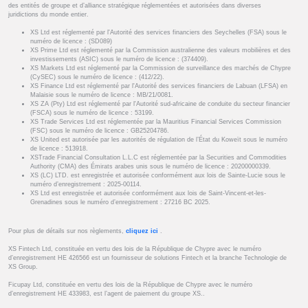
des entités de groupe et d’alliance stratégique réglementées et autorisées dans diverses
juridictions du monde entier.
XS Ltd est réglementé par l'Autorité des services financiers des Seychelles (FSA) sous le
numéro de licence : (SD089)
XS Prime Ltd est réglementé par la Commission australienne des valeurs mobilières et des
investissements (ASIC) sous le numéro de licence : (374409).
XS Markets Ltd est réglementé par la Commission de surveillance des marchés de Chypre
(CySEC) sous le numéro de licence : (412/22).
XS Finance Ltd est réglementé par l'Autorité des services financiers de Labuan (LFSA) en
Malaisie sous le numéro de licence : MB/21/0081.
XS ZA (Pty) Ltd est réglementé par l'Autorité sud-africaine de conduite du secteur financier
(FSCA) sous le numéro de licence : 53199.
XS Trade Services Ltd est réglementée par la Mauritius Financial Services Commission
(FSC) sous le numéro de licence : GB25204786.
XS United est autorisée par les autorités de régulation de l’État du Koweït sous le numéro
de licence : 513918.
XSTrade Financial Consultation L.L.C est réglementée par la Securities and Commodities
Authority (CMA) des Émirats arabes unis sous le numéro de licence : 20200000339.
XS (LC) LTD. est enregistrée et autorisée conformément aux lois de Sainte-Lucie sous le
numéro d’enregistrement : 2025-00114.
XS Ltd est enregistrée et autorisée conformément aux lois de Saint-Vincent-et-les-
Grenadines sous le numéro d’enregistrement : 27216 BC 2025.
Pour plus de détails sur nos règlements,
cliquez ici
.
XS Fintech Ltd, constituée en vertu des lois de la République de Chypre avec le numéro
d’enregistrement HE 426566 est un fournisseur de solutions Fintech et la branche Technologie de
XS Group.
Ficupay Ltd, constituée en vertu des lois de la République de Chypre avec le numéro
d’enregistrement HE 433983, est l’agent de paiement du groupe XS..