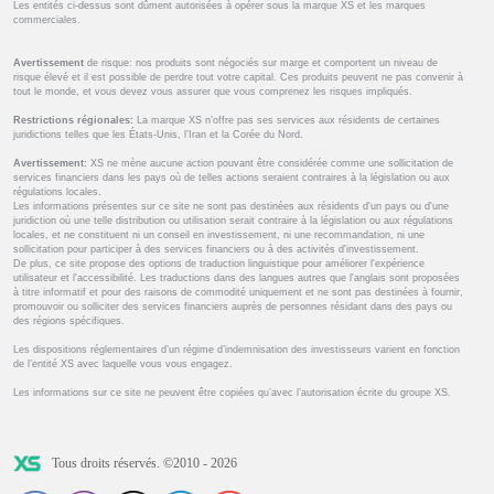
Les entités ci-dessus sont dûment autorisées à opérer sous la marque XS et les marques
commerciales.
Avertissement
de risque: nos produits sont négociés sur marge et comportent un niveau de
risque élevé et il est possible de perdre tout votre capital. Ces produits peuvent ne pas convenir à
tout le monde, et vous devez vous assurer que vous comprenez les risques impliqués.
Restrictions régionales:
La marque XS n’offre pas ses services aux résidents de certaines
juridictions telles que les États-Unis, l’Iran et la Corée du Nord.
Avertissement:
XS ne mène aucune action pouvant être considérée comme une sollicitation de
services financiers dans les pays où de telles actions seraient contraires à la législation ou aux
régulations locales.
Les informations présentes sur ce site ne sont pas destinées aux résidents d'un pays ou d'une
juridiction où une telle distribution ou utilisation serait contraire à la législation ou aux régulations
locales, et ne constituent ni un conseil en investissement, ni une recommandation, ni une
sollicitation pour participer à des services financiers ou à des activités d'investissement.
De plus, ce site propose des options de traduction linguistique pour améliorer l'expérience
utilisateur et l'accessibilité. Les traductions dans des langues autres que l'anglais sont proposées
à titre informatif et pour des raisons de commodité uniquement et ne sont pas destinées à fournir,
promouvoir ou solliciter des services financiers auprès de personnes résidant dans des pays ou
des régions spécifiques.
Les dispositions réglementaires d’un régime d’indemnisation des investisseurs varient en fonction
de l’entité XS avec laquelle vous vous engagez.
Les informations sur ce site ne peuvent être copiées qu’avec l’autorisation écrite du groupe XS.
Tous droits réservés. ©2010 - 2026