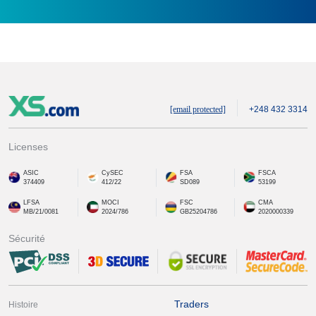
[email protected]
+248 432 3314
Licenses
ASIC
CySEC
FSA
FSCA
374409
412/22
SD089
53199
LFSA
MOCI
FSC
CMA
MB/21/0081
2024/786
GB25204786
2020000339
Sécurité
Traders
Histoire