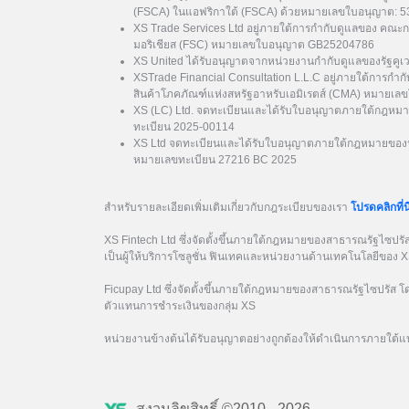
(FSCA) ในแอฟริกาใต้ (FSCA) ด้วยหมายเลขใบอนุญาต: 
XS Trade Services Ltd อยู่ภายใต้การกำกับดูแลของ คณะ
มอริเชียส (FSC) หมายเลขใบอนุญาต GB25204786
XS United ได้รับอนุญาตจากหน่วยงานกำกับดูแลของรัฐค
XSTrade Financial Consultation L.L.C อยู่ภายใต้การกำก
สินค้าโภคภัณฑ์แห่งสหรัฐอาหรับเอมิเรตส์ (CMA) หมาย
XS (LC) Ltd. จดทะเบียนและได้รับใบอนุญาตภายใต้กฎหมา
ทะเบียน 2025-00114
XS Ltd จดทะเบียนและได้รับใบอนุญาตภายใต้กฎหมายของป
หมายเลขทะเบียน 27216 BC 2025
สำหรับรายละเอียดเพิ่มเติมเกี่ยวกับกฎระเบียบของเรา
โปรดคลิกที่นี
XS Fintech Ltd ซึ่งจัดตั้งขึ้นภายใต้กฎหมายของสาธารณรัฐไซป
เป็นผู้ให้บริการโซลูชั่น ฟินเทคและหน่วยงานด้านเทคโนโลยีของ 
Ficupay Ltd ซึ่งจัดตั้งขึ้นภายใต้กฎหมายของสาธารณรัฐไซปรัส
ตัวแทนการชำระเงินของกลุ่ม XS
หน่วยงานข้างต้นได้รับอนุญาตอย่างถูกต้องให้ดำเนินการภายใต้แ
สงวนลิขสิทธิ์ ©2010 - 2026