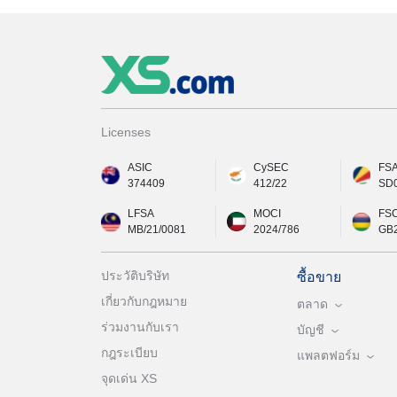
Licenses
ASIC
CySEC
FS
374409
412/22
SD
LFSA
MOCI
FS
MB/21/0081
2024/786
GB
ประวัติบริษัท
ซื้อขาย
เกี่ยวกับกฎหมาย
ตลาด
ร่วมงานกับเรา
บัญชี
กฎระเบียบ
แพลตฟอร์ม
จุดเด่น XS