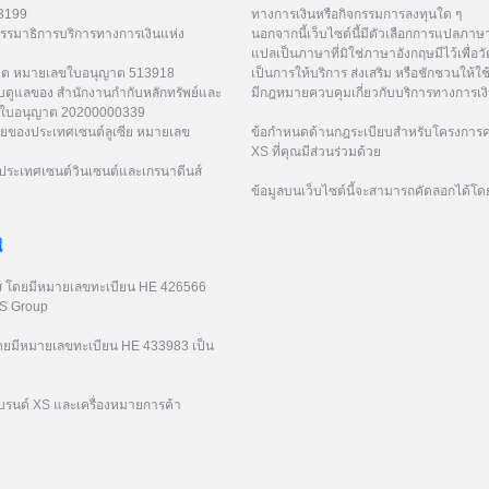
53199
ทางการเงินหรือกิจกรรมการลงทุนใด ๆ
กรรมาธิการบริการทางการเงินแห่ง
นอกจากนี้เว็บไซต์นี้มีตัวเลือกการแปลภา
แปลเป็นภาษาที่มิใช่ภาษาอังกฤษมีไว้เพื่อว
ูเวต หมายเลขใบอนุญาต 513918
เป็นการให้บริการ ส่งเสริม หรือชักชวนให้ใช
ับดูแลของ สำนักงานกำกับหลักทรัพย์และ
มีกฎหมายควบคุมเกี่ยวกับบริการทางการเง
เลขใบอนุญาต 20200000339
ยของประเทศเซนต์ลูเซีย หมายเลข
ข้อกำหนดด้านกฎระเบียบสำหรับโครงการค่
XS ที่คุณมีส่วนร่วมด้วย
ระเทศเซนต์วินเซนต์และเกรนาดีนส์
ข้อมูลบนเว็บไซต์นี้จะสามารถคัดลอกได้โด
่
รัส โดยมีหมายเลขทะเบียน HE 426566
XS Group
 โดยมีหมายเลขทะเบียน HE 433983 เป็น
บรนด์ XS และเครื่องหมายการค้า