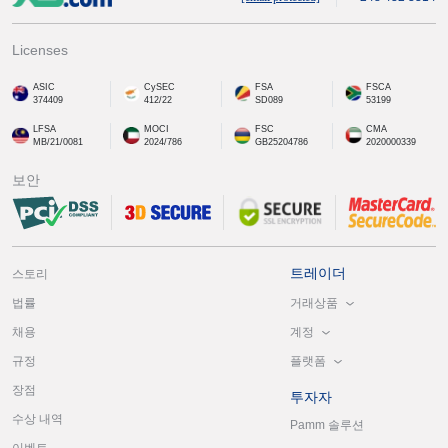
Licenses
ASIC
CySEC
FSA
FSCA
374409
412/22
SD089
53199
LFSA
MOCI
FSC
CMA
MB/21/0081
2024/786
GB25204786
2020000339
보안
트레이더
스토리
거래상품
법률
계정
채용
플랫폼
규정
장점
투자자
수상 내역
Pamm 솔루션