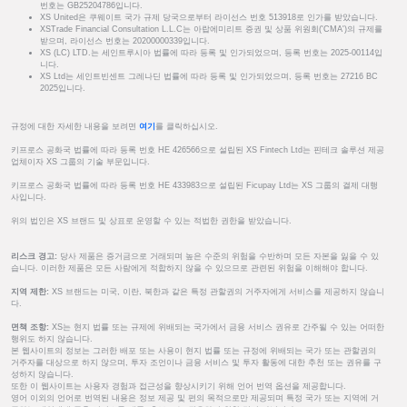
번호는 GB25204786입니다.
XS United은 쿠웨이트 국가 규제 당국으로부터 라이선스 번호 513918로 인가를 받았습니다.
XSTrade Financial Consultation L.L.C는 아랍에미리트 증권 및 상품 위원회('CMA')의 규제를
받으며, 라이선스 번호는 20200000339입니다.
XS (LC) LTD.는 세인트루시아 법률에 따라 등록 및 인가되었으며, 등록 번호는 2025-00114입
니다.
XS Ltd는 세인트빈센트 그레나딘 법률에 따라 등록 및 인가되었으며, 등록 번호는 27216 BC
2025입니다.
규정에 대한 자세한 내용을 보려면
여기
를 클릭하십시오.
키프로스 공화국 법률에 따라 등록 번호 HE 426566으로 설립된 XS Fintech Ltd는 핀테크 솔루션 제공
업체이자 XS 그룹의 기술 부문입니다.
키프로스 공화국 법률에 따라 등록 번호 HE 433983으로 설립된 Ficupay Ltd는 XS 그룹의 결제 대행
사입니다.
위의 법인은 XS 브랜드 및 상표로 운영할 수 있는 적법한 권한을 받았습니다.
리스크 경고:
당사 제품은 증거금으로 거래되며 높은 수준의 위험을 수반하며 모든 자본을 잃을 수 있
습니다. 이러한 제품은 모든 사람에게 적합하지 않을 수 있으므로 관련된 위험을 이해해야 합니다.
지역 제한:
XS 브랜드는 미국, 이란, 북한과 같은 특정 관할권의 거주자에게 서비스를 제공하지 않습니
다.
면책 조항:
XS는 현지 법률 또는 규제에 위배되는 국가에서 금융 서비스 권유로 간주될 수 있는 어떠한
행위도 하지 않습니다.
본 웹사이트의 정보는 그러한 배포 또는 사용이 현지 법률 또는 규정에 위배되는 국가 또는 관할권의
거주자를 대상으로 하지 않으며, 투자 조언이나 금융 서비스 및 투자 활동에 대한 추천 또는 권유를 구
성하지 않습니다.
또한 이 웹사이트는 사용자 경험과 접근성을 향상시키기 위해 언어 번역 옵션을 제공합니다.
영어 이외의 언어로 번역된 내용은 정보 제공 및 편의 목적으로만 제공되며 특정 국가 또는 지역에 거