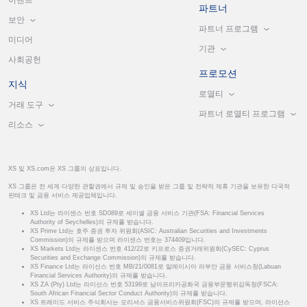
이벤트
파트너
보안
파트너 프로그램
미디어
기관
사회공헌
프로모션
지식
로열티
거래 도구
파트너 로열티 프로그램
리소스
XS 및 XS.com은 XS 그룹의 상표입니다.
XS 그룹은 전 세계 다양한 관할권에서 규제 및 승인을 받은 그룹 및 전략적 제휴 기관을 보유한 다국적
핀테크 및 금융 서비스 제공업체입니다.
XS Ltd는 라이센스 번호 SD089로 세이셸 금융 서비스 기관(FSA: Financial Services
Authority of Seychelles)의 규제를 받습니다.
XS Prime Ltd는 호주 증권 투자 위원회(ASIC: Australian Securities and Investments
Commission)의 규제를 받으며 라이센스 번호는 374409입니다.
XS Markets Ltd는 라이센스 번호 412/22로 키프로스 증권거래위원회(CySEC: Cyprus
Securities and Exchange Commission)의 규제를 받습니다.
XS Finance Ltd는 라이선스 번호 MB/21/0081로 말레이시아 라부안 금융 서비스청(Labuan
Financial Services Authority)의 규제를 받습니다.
XS ZA (Pty) Ltd는 라이선스 번호 53199로 남아프리카공화국 금융부문행위감독청(FSCA:
South African Financial Sector Conduct Authority)의 규제를 받습니다.
XS 트레이드 서비스 주식회사는 모리셔스 금융서비스위원회(FSC)의 규제를 받으며, 라이선스