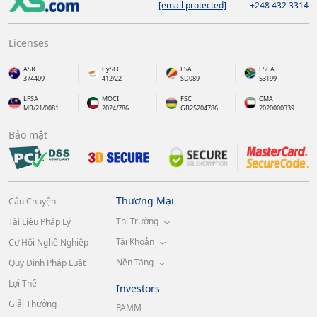
[email protected]
+248 432 3314
Licenses
ASIC
CySEC
FSA
FSCA
374409
412/22
SD089
53199
LFSA
MOCI
FSC
CMA
MB/21/0081
2024/786
GB25204786
2020000339
Bảo mật
Thương Mại
Câu Chuyện
Thị Trường
Tài Liệu Pháp Lý
Tài Khoản
Cơ Hội Nghề Nghiệp
Nền Tảng
Quy Định Pháp Luật
Lợi Thế
Investors
Giải Thưởng
PAMM