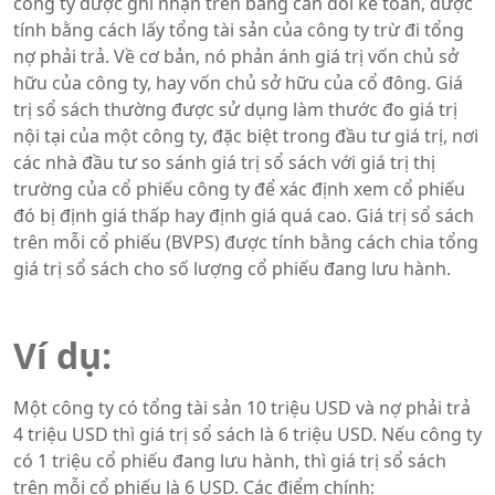
công ty được ghi nhận trên bảng cân đối kế toán, được
tính bằng cách lấy tổng tài sản của công ty trừ đi tổng
nợ phải trả. Về cơ bản, nó phản ánh giá trị vốn chủ sở
hữu của công ty, hay vốn chủ sở hữu của cổ đông. Giá
trị sổ sách thường được sử dụng làm thước đo giá trị
nội tại của một công ty, đặc biệt trong đầu tư giá trị, nơi
các nhà đầu tư so sánh giá trị sổ sách với giá trị thị
trường của cổ phiếu công ty để xác định xem cổ phiếu
đó bị định giá thấp hay định giá quá cao. Giá trị sổ sách
trên mỗi cổ phiếu (BVPS) được tính bằng cách chia tổng
giá trị sổ sách cho số lượng cổ phiếu đang lưu hành.
Ví dụ:
Một công ty có tổng tài sản 10 triệu USD và nợ phải trả
4 triệu USD thì giá trị sổ sách là 6 triệu USD. Nếu công ty
có 1 triệu cổ phiếu đang lưu hành, thì giá trị sổ sách
trên mỗi cổ phiếu là 6 USD. Các điểm chính: