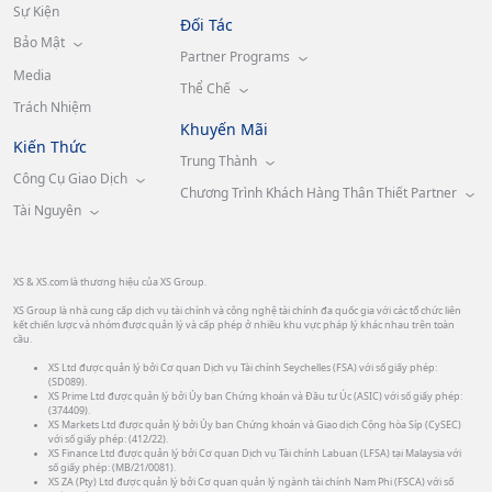
Sự Kiện
Đối Tác
Bảo Mật
Partner Programs
Media
Thể Chế
Trách Nhiệm
Khuyến Mãi
Kiến Thức
Trung Thành
Công Cụ Giao Dịch
Chương Trình Khách Hàng Thân Thiết Partner
Tài Nguyên
XS & XS.com là thương hiệu của XS Group.
XS Group là nhà cung cấp dịch vụ tài chính và công nghệ tài chính đa quốc gia với các tổ chức liên
kết chiến lược và nhóm được quản lý và cấp phép ở nhiều khu vực pháp lý khác nhau trên toàn
cầu.
XS Ltd được quản lý bởi Cơ quan Dịch vụ Tài chính Seychelles (FSA) với số giấy phép:
(SD089).
XS Prime Ltd được quản lý bởi Ủy ban Chứng khoán và Đầu tư Úc (ASIC) với số giấy phép:
(374409).
XS Markets Ltd được quản lý bởi Ủy ban Chứng khoán và Giao dịch Cộng hòa Síp (CySEC)
với số giấy phép: (412/22).
XS Finance Ltd được quản lý bởi Cơ quan Dịch vụ Tài chính Labuan (LFSA) tại Malaysia với
số giấy phép: (MB/21/0081).
XS ZA (Pty) Ltd được quản lý bởi Cơ quan quản lý ngành tài chính Nam Phi (FSCA) với số