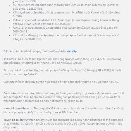
giấy phép: (53199).
XS Trade Services Ltd được quản lý bởi Ủy ban Dịch vụ Tài chính Mauritius (FSC) với số
giấy phép: GB25204786.
XS United được cấp phép bởi các cơ quan quản lý tại Nhà nước Kuwait với số giấy phép:
513918.
XSTrade Financial Consultation L.L.C được quản lý bởi Cơ quan Chứng khoán và Hàng
hóa UAE (‘CMA’) với số giấy phép: 20200000339.
XS (LC) LTD. được đăng ký và cấp phép theo luật pháp của Saint Lucia với số đăng ký:
2025-00114.
XS Ltd được đăng ký và cấp phép theo luật pháp tại Saint Vincent và Grenadines với số
đăng ký: 27216 BC 2025.
Để biết thêm chi tiết về các quy định, vui lòng nhấp
vào đây.
XS Fintech Ltd, được thành lập theo luật của Cộng hòa Síp với số đăng ký HE 426566 là Nhà cung
cấp giải pháp Fintech và là chi nhánh Công nghệ của XS Group.
Ficupay Ltd, được thành lập theo luật pháp của Cộng hòa Síp với số Đăng ký HE 433983, là đại lý
thanh toán của tập đoàn XS.
Các thực thể trên được ủy quyền hợp pháp để hoạt động dưới thương hiệu và nhãn hiệu XS.
Cảnh báo rủi ro:
các sản phẩm của chúng tôi được giao dịch ký quỹ, có mức độ rủi ro cao và có thể
ảnh hưởng đến toàn bộ số vốn của bạn. Những sản phẩm này có thể không phù hợp với tất cả
mọi người, bạn nên đảm bảo đã hiểu hết những rủi ro liên quan.
Hạn chế theo khu vực:
Thương hiệu XS không cung cấp dịch vụ của mình cho cư dân của một số
khu vực pháp lý nhất định như Hoa Kỳ, Iran và Bắc Triều Tiên.
Tuyên bố miễn trừ trách nhiệm:
XS không tham gia vào bất kỳ hành động nào có thể được coi là
chào mời dịch vụ tài chính tại các quốc gia mà hành động đó trái với luật pháp hoặc quy định của
địa phương.