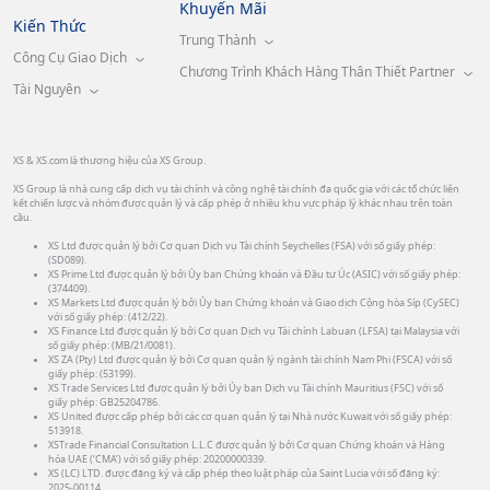
Khuyến Mãi
Kiến Thức
Trung Thành
Công Cụ Giao Dịch
Chương Trình Khách Hàng Thân Thiết Partner
Tài Nguyên
XS & XS.com là thương hiệu của XS Group.
XS Group là nhà cung cấp dịch vụ tài chính và công nghệ tài chính đa quốc gia với các tổ chức liên
kết chiến lược và nhóm được quản lý và cấp phép ở nhiều khu vực pháp lý khác nhau trên toàn
cầu.
XS Ltd được quản lý bởi Cơ quan Dịch vụ Tài chính Seychelles (FSA) với số giấy phép:
(SD089).
XS Prime Ltd được quản lý bởi Ủy ban Chứng khoán và Đầu tư Úc (ASIC) với số giấy phép:
(374409).
XS Markets Ltd được quản lý bởi Ủy ban Chứng khoán và Giao dịch Cộng hòa Síp (CySEC)
với số giấy phép: (412/22).
XS Finance Ltd được quản lý bởi Cơ quan Dịch vụ Tài chính Labuan (LFSA) tại Malaysia với
số giấy phép: (MB/21/0081).
XS ZA (Pty) Ltd được quản lý bởi Cơ quan quản lý ngành tài chính Nam Phi (FSCA) với số
giấy phép: (53199).
XS Trade Services Ltd được quản lý bởi Ủy ban Dịch vụ Tài chính Mauritius (FSC) với số
giấy phép: GB25204786.
XS United được cấp phép bởi các cơ quan quản lý tại Nhà nước Kuwait với số giấy phép:
513918.
XSTrade Financial Consultation L.L.C được quản lý bởi Cơ quan Chứng khoán và Hàng
hóa UAE (‘CMA’) với số giấy phép: 20200000339.
XS (LC) LTD. được đăng ký và cấp phép theo luật pháp của Saint Lucia với số đăng ký:
2025-00114.