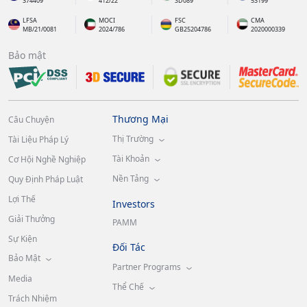
374409
412/22
SD089
53199
LFSA
MOCI
FSC
CMA
MB/21/0081
2024/786
GB25204786
2020000339
Bảo mật
Thương Mại
Câu Chuyện
Thị Trường
Tài Liệu Pháp Lý
Tài Khoản
Cơ Hội Nghề Nghiệp
Nền Tảng
Quy Định Pháp Luật
Lợi Thế
Investors
Giải Thưởng
PAMM
Sự Kiện
Đối Tác
Bảo Mật
Partner Programs
Media
Thể Chế
Trách Nhiệm