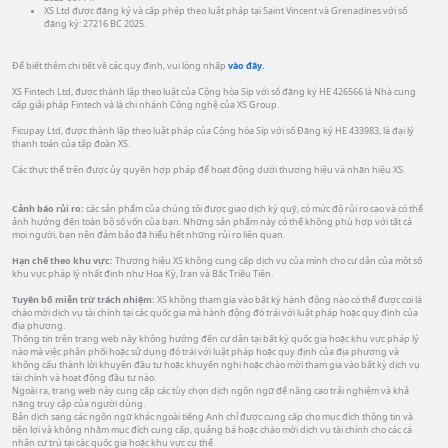
XS Ltd được đăng ký và cấp phép theo luật pháp tại Saint Vincent và Grenadines với số
đăng ký: 27216 BC 2025.
Để biết thêm chi tiết về các quy định, vui lòng nhấp
vào đây.
XS Fintech Ltd, được thành lập theo luật của Cộng hòa Síp với số đăng ký HE 426566 là Nhà cung
cấp giải pháp Fintech và là chi nhánh Công nghệ của XS Group.
Ficupay Ltd, được thành lập theo luật pháp của Cộng hòa Síp với số Đăng ký HE 433983, là đại lý
thanh toán của tập đoàn XS.
Các thực thể trên được ủy quyền hợp pháp để hoạt động dưới thương hiệu và nhãn hiệu XS.
Cảnh báo rủi ro:
các sản phẩm của chúng tôi được giao dịch ký quỹ, có mức độ rủi ro cao và có thể
ảnh hưởng đến toàn bộ số vốn của bạn. Những sản phẩm này có thể không phù hợp với tất cả
mọi người, bạn nên đảm bảo đã hiểu hết những rủi ro liên quan.
Hạn chế theo khu vực:
Thương hiệu XS không cung cấp dịch vụ của mình cho cư dân của một số
khu vực pháp lý nhất định như Hoa Kỳ, Iran và Bắc Triều Tiên.
Tuyên bố miễn trừ trách nhiệm:
XS không tham gia vào bất kỳ hành động nào có thể được coi là
chào mời dịch vụ tài chính tại các quốc gia mà hành động đó trái với luật pháp hoặc quy định của
địa phương.
Thông tin trên trang web này không hướng đến cư dân tại bất kỳ quốc gia hoặc khu vực pháp lý
nào mà việc phân phối hoặc sử dụng đó trái với luật pháp hoặc quy định của địa phương và
không cấu thành lời khuyên đầu tư hoặc khuyến nghị hoặc chào mời tham gia vào bất kỳ dịch vụ
tài chính và hoạt động đầu tư nào.
Ngoài ra, trang web này cung cấp các tùy chọn dịch ngôn ngữ để nâng cao trải nghiệm và khả
năng truy cập của người dùng.
Bản dịch sang các ngôn ngữ khác ngoài tiếng Anh chỉ được cung cấp cho mục đích thông tin và
tiện lợi và không nhằm mục đích cung cấp, quảng bá hoặc chào mời dịch vụ tài chính cho các cá
nhân cư trú tại các quốc gia hoặc khu vực cụ thể.