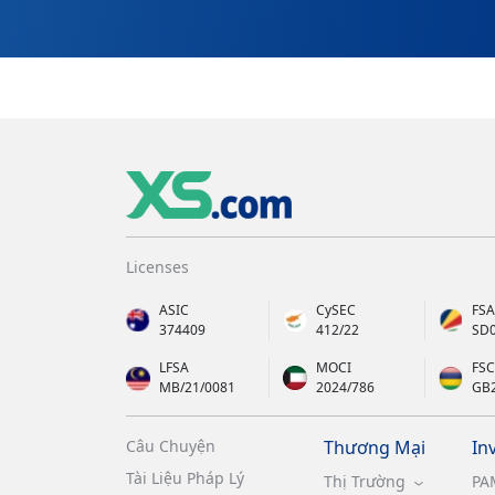
Licenses
ASIC
CySEC
FSA
374409
412/22
SD
LFSA
MOCI
FSC
MB/21/0081
2024/786
GB
Câu Chuyện
Thương Mại
In
Tài Liệu Pháp Lý
Thị Trường
PA