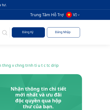
 tư.
Trung Tâm Hỗ Trợ
VI
Đăng Ký
Đăng Nhập
hng v chng trnh ti u t c tc drip
Nhận thông tin chi tiết
mới nhất và ưu đãi
độc quyền qua hộp
thư của bạn.