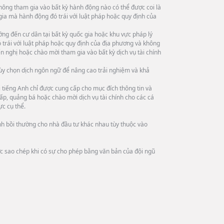
hông tham gia vào bất kỳ hành động nào có thể được coi là
 gia mà hành động đó trái với luật pháp hoặc quy định của
ng đến cư dân tại bất kỳ quốc gia hoặc khu vực pháp lý
trái với luật pháp hoặc quy định của địa phương và không
n nghị hoặc chào mời tham gia vào bất kỳ dịch vụ tài chính
tùy chọn dịch ngôn ngữ để nâng cao trải nghiệm và khả
tiếng Anh chỉ được cung cấp cho mục đích thông tin và
ấp, quảng bá hoặc chào mời dịch vụ tài chính cho các cá
ực cụ thể.
ình bồi thường cho nhà đầu tư khác nhau tùy thuộc vào
ợc sao chép khi có sự cho phép bằng văn bản của đội ngũ