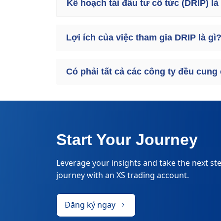
Kế hoạch tái đầu tư cổ tức (DRIP) là
Lợi ích của việc tham gia DRIP là gì
Có phải tất cả các công ty đều cun
Start Your Journey
Leverage your insights and take the next ste
journey with an XS trading account.
Đăng ký ngay