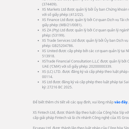
(374409).
XS Markets Ltd được quản lý bởi Ủy ban Chứng khoán 
với số giấy phép: (412/22).
XS Finance Ltd được quản lý bởi Cơ quan Dịch vụ Tài ch
giấy phép: (MB/21/0081).
XS ZA (Pty) Ltd được quản lý bởi Cơ quan quản lý ngành
phép: (53199).
XS Trade Services Ltd được quản lý bởi Ủy ban Dịch vụ 
phép: GB25204786.
XS United được cấp phép bởi các cơ quan quản lý tại N
513918.
XSTrade Financial Consultation L.L.C được quản lý bở
UAE (‘CMA’) với số giấy phép: 20200000339.
XS (LC) LTD. được đăng ký và cấp phép theo luật pháp c
00114.
XS Ltd được đăng ký và cấp phép theo luật pháp tại Sa
ký: 27216 BC 2025.
Để biết thêm chi tiết về các quy định, vui lòng nhấp
vào đây.
XS Fintech Ltd, được thành lập theo luật của Cộng hòa Síp v
cấp giải pháp Fintech và là chi nhánh Công nghệ của XS Gro
Ficupay Ltd, được thành lập theo luật pháp của Cộng hòa Síp 