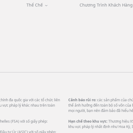
Thể Chế
Chương Trình Khách Hàng 
hính đa quốc gia với các tổ chức liên
Cảnh báo rủi ro:
các sản phẩm của chún
u vực pháp lý khác nhau trên toàn
thể ảnh hưởng đến toàn bộ số vốn của 
mọi người, bạn nên đảm bảo đã hiểu hết
helles (FSA) với số giấy phép:
Hạn chế theo khu vực:
Thương hiệu XS
khu vực pháp lý nhất định như Hoa Kỳ, I
Đầu tư Úc (ASIC) với số giấy phép: