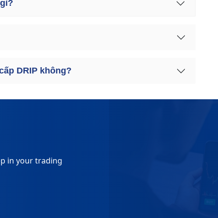
 gì?
?
g cấp DRIP không?
p in your trading