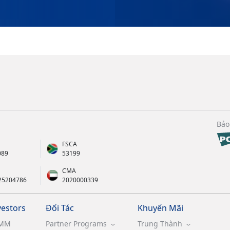
Bảo
FSCA
089
53199
CMA
25204786
2020000339
vestors
Đối Tác
Khuyến Mãi
MM
Partner Programs
Trung Thành