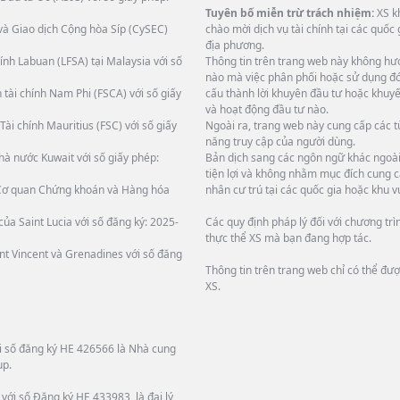
Tuyên bố miễn trừ trách nhiệm:
XS k
và Giao dịch Cộng hòa Síp (CySEC)
chào mời dịch vụ tài chính tại các quốc
địa phương.
ính Labuan (LFSA) tại Malaysia với số
Thông tin trên trang web này không hướ
nào mà việc phân phối hoặc sử dụng đó 
 tài chính Nam Phi (FSCA) với số giấy
cấu thành lời khuyên đầu tư hoặc khuyế
và hoạt động đầu tư nào.
Tài chính Mauritius (FSC) với số giấy
Ngoài ra, trang web này cung cấp các 
năng truy cập của người dùng.
hà nước Kuwait với số giấy phép:
Bản dịch sang các ngôn ngữ khác ngoài 
tiện lợi và không nhằm mục đích cung c
i Cơ quan Chứng khoán và Hàng hóa
nhân cư trú tại các quốc gia hoặc khu v
ủa Saint Lucia với số đăng ký: 2025-
Các quy định pháp lý đối với chương tr
thực thể XS mà bạn đang hợp tác.
int Vincent và Grenadines với số đăng
Thông tin trên trang web chỉ có thể đư
XS.
ới số đăng ký HE 426566 là Nhà cung
up.
với số Đăng ký HE 433983, là đại lý