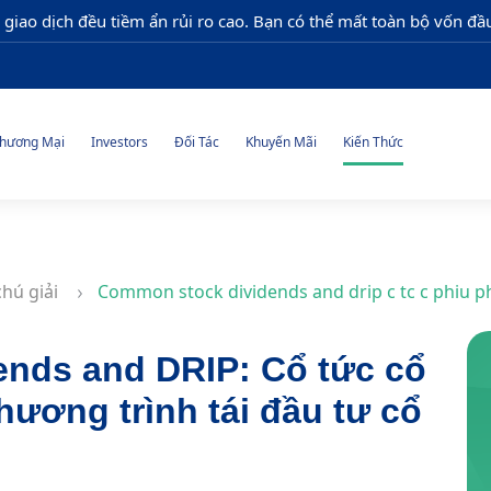
 giao dịch đều tiềm ẩn rủi ro cao. Bạn có thể mất toàn bộ vốn đầu
hương Mại
Investors
Đối Tác
Khuyến Mãi
Kiến Thức
chú giải
Common stock dividends and drip c tc c phiu ph t
nds and DRIP: Cổ tức cổ
hương trình tái đầu tư cổ