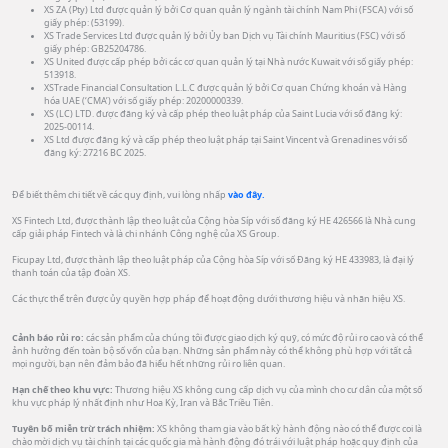
XS ZA (Pty) Ltd được quản lý bởi Cơ quan quản lý ngành tài chính Nam Phi (FSCA) với số
giấy phép: (53199).
XS Trade Services Ltd được quản lý bởi Ủy ban Dịch vụ Tài chính Mauritius (FSC) với số
giấy phép: GB25204786.
XS United được cấp phép bởi các cơ quan quản lý tại Nhà nước Kuwait với số giấy phép:
513918.
XSTrade Financial Consultation L.L.C được quản lý bởi Cơ quan Chứng khoán và Hàng
hóa UAE (‘CMA’) với số giấy phép: 20200000339.
XS (LC) LTD. được đăng ký và cấp phép theo luật pháp của Saint Lucia với số đăng ký:
2025-00114.
XS Ltd được đăng ký và cấp phép theo luật pháp tại Saint Vincent và Grenadines với số
đăng ký: 27216 BC 2025.
Để biết thêm chi tiết về các quy định, vui lòng nhấp
vào đây.
XS Fintech Ltd, được thành lập theo luật của Cộng hòa Síp với số đăng ký HE 426566 là Nhà cung
cấp giải pháp Fintech và là chi nhánh Công nghệ của XS Group.
Ficupay Ltd, được thành lập theo luật pháp của Cộng hòa Síp với số Đăng ký HE 433983, là đại lý
thanh toán của tập đoàn XS.
Các thực thể trên được ủy quyền hợp pháp để hoạt động dưới thương hiệu và nhãn hiệu XS.
Cảnh báo rủi ro:
các sản phẩm của chúng tôi được giao dịch ký quỹ, có mức độ rủi ro cao và có thể
ảnh hưởng đến toàn bộ số vốn của bạn. Những sản phẩm này có thể không phù hợp với tất cả
mọi người, bạn nên đảm bảo đã hiểu hết những rủi ro liên quan.
Hạn chế theo khu vực:
Thương hiệu XS không cung cấp dịch vụ của mình cho cư dân của một số
khu vực pháp lý nhất định như Hoa Kỳ, Iran và Bắc Triều Tiên.
Tuyên bố miễn trừ trách nhiệm:
XS không tham gia vào bất kỳ hành động nào có thể được coi là
chào mời dịch vụ tài chính tại các quốc gia mà hành động đó trái với luật pháp hoặc quy định của