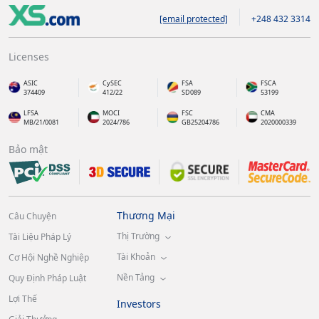
[email protected]
+248 432 3314
Licenses
ASIC
CySEC
FSA
FSCA
374409
412/22
SD089
53199
LFSA
MOCI
FSC
CMA
MB/21/0081
2024/786
GB25204786
2020000339
Bảo mật
Thương Mại
Câu Chuyện
Thị Trường
Tài Liệu Pháp Lý
Tài Khoản
Cơ Hội Nghề Nghiệp
Nền Tảng
Quy Định Pháp Luật
Lợi Thế
Investors