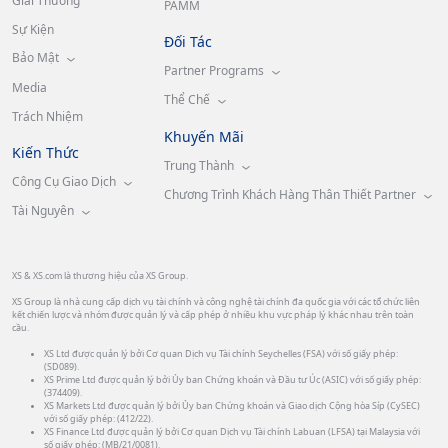
Giải Thưởng
PAMM
Sự Kiện
Đối Tác
Bảo Mật
Partner Programs
Media
Thể Chế
Trách Nhiệm
Khuyến Mãi
Kiến Thức
Trung Thành
Công Cụ Giao Dịch
Chương Trình Khách Hàng Thân Thiết Partner
Tài Nguyên
XS & XS.com là thương hiệu của XS Group.
XS Group là nhà cung cấp dịch vụ tài chính và công nghệ tài chính đa quốc gia với các tổ chức liên
kết chiến lược và nhóm được quản lý và cấp phép ở nhiều khu vực pháp lý khác nhau trên toàn
cầu.
XS Ltd được quản lý bởi Cơ quan Dịch vụ Tài chính Seychelles (FSA) với số giấy phép:
(SD089).
XS Prime Ltd được quản lý bởi Ủy ban Chứng khoán và Đầu tư Úc (ASIC) với số giấy phép:
(374409).
XS Markets Ltd được quản lý bởi Ủy ban Chứng khoán và Giao dịch Cộng hòa Síp (CySEC)
với số giấy phép: (412/22).
XS Finance Ltd được quản lý bởi Cơ quan Dịch vụ Tài chính Labuan (LFSA) tại Malaysia với
số giấy phép: (MB/21/0081).