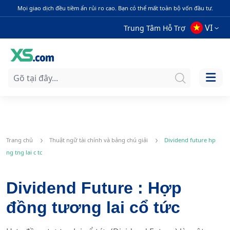
Mọi giao dịch đều tiềm ẩn rủi ro cao. Bạn có thể mất toàn bộ vốn đầu tư.
VI
Trung Tâm Hỗ Trợ
Trang chủ
Thuật ngữ tài chính và bảng chú giải
Dividend future hp
ng tng lai c tc
Dividend Future : Hợp
đồng tương lai cổ tức