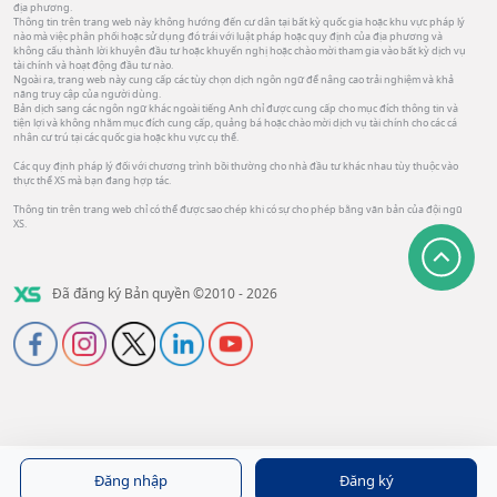
địa phương.
Thông tin trên trang web này không hướng đến cư dân tại bất kỳ quốc gia hoặc khu vực pháp lý
nào mà việc phân phối hoặc sử dụng đó trái với luật pháp hoặc quy định của địa phương và
không cấu thành lời khuyên đầu tư hoặc khuyến nghị hoặc chào mời tham gia vào bất kỳ dịch vụ
tài chính và hoạt động đầu tư nào.
Ngoài ra, trang web này cung cấp các tùy chọn dịch ngôn ngữ để nâng cao trải nghiệm và khả
năng truy cập của người dùng.
Bản dịch sang các ngôn ngữ khác ngoài tiếng Anh chỉ được cung cấp cho mục đích thông tin và
tiện lợi và không nhằm mục đích cung cấp, quảng bá hoặc chào mời dịch vụ tài chính cho các cá
nhân cư trú tại các quốc gia hoặc khu vực cụ thể.
Các quy định pháp lý đối với chương trình bồi thường cho nhà đầu tư khác nhau tùy thuộc vào
thực thể XS mà bạn đang hợp tác.
Thông tin trên trang web chỉ có thể được sao chép khi có sự cho phép bằng văn bản của đội ngũ
XS.
Đã đăng ký Bản quyền ©2010 - 2026
Đăng nhập
Đăng ký