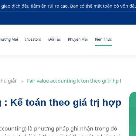
 giao dịch đều tiềm ẩn rủi ro cao. Bạn có thể mất toàn bộ vốn đầu
hương Mại
Investors
Đối Tác
Khuyến Mãi
Kiến Thức
chú giải
Fair value accounting k ton theo gi tr hp l
 : Kế toán theo giá trị hợp
e Accounting) là phương pháp ghi nhận trong đó