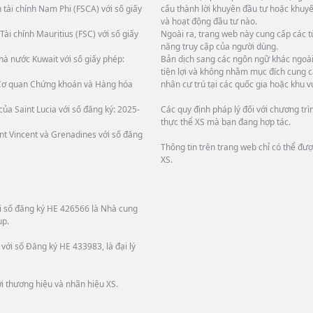
 tài chính Nam Phi (FSCA) với số giấy
cấu thành lời khuyên đầu tư hoặc khuyế
và hoạt động đầu tư nào.
Tài chính Mauritius (FSC) với số giấy
Ngoài ra, trang web này cung cấp các 
năng truy cập của người dùng.
hà nước Kuwait với số giấy phép:
Bản dịch sang các ngôn ngữ khác ngoài 
tiện lợi và không nhằm mục đích cung c
i Cơ quan Chứng khoán và Hàng hóa
nhân cư trú tại các quốc gia hoặc khu v
ủa Saint Lucia với số đăng ký: 2025-
Các quy định pháp lý đối với chương tr
thực thể XS mà bạn đang hợp tác.
int Vincent và Grenadines với số đăng
Thông tin trên trang web chỉ có thể đư
XS.
ới số đăng ký HE 426566 là Nhà cung
up.
với số Đăng ký HE 433983, là đại lý
i thương hiệu và nhãn hiệu XS.