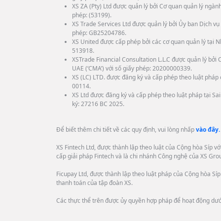
XS ZA (Pty) Ltd được quản lý bởi Cơ quan quản lý ngành
phép: (53199).
XS Trade Services Ltd được quản lý bởi Ủy ban Dịch vụ 
phép: GB25204786.
XS United được cấp phép bởi các cơ quan quản lý tại N
513918.
XSTrade Financial Consultation L.L.C được quản lý bở
UAE (‘CMA’) với số giấy phép: 20200000339.
XS (LC) LTD. được đăng ký và cấp phép theo luật pháp c
00114.
XS Ltd được đăng ký và cấp phép theo luật pháp tại Sa
ký: 27216 BC 2025.
Để biết thêm chi tiết về các quy định, vui lòng nhấp
vào đây.
XS Fintech Ltd, được thành lập theo luật của Cộng hòa Síp v
cấp giải pháp Fintech và là chi nhánh Công nghệ của XS Gro
Ficupay Ltd, được thành lập theo luật pháp của Cộng hòa Síp 
thanh toán của tập đoàn XS.
Các thực thể trên được ủy quyền hợp pháp để hoạt động dướ