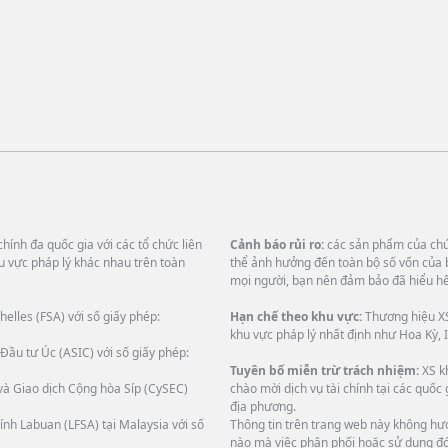
hính đa quốc gia với các tổ chức liên
Cảnh báo rủi ro:
các sản phẩm của chún
u vực pháp lý khác nhau trên toàn
thể ảnh hưởng đến toàn bộ số vốn của 
mọi người, bạn nên đảm bảo đã hiểu hết
helles (FSA) với số giấy phép:
Hạn chế theo khu vực:
Thương hiệu XS
khu vực pháp lý nhất định như Hoa Kỳ, I
Đầu tư Úc (ASIC) với số giấy phép:
Tuyên bố miễn trừ trách nhiệm:
XS k
và Giao dịch Cộng hòa Síp (CySEC)
chào mời dịch vụ tài chính tại các quốc
địa phương.
ính Labuan (LFSA) tại Malaysia với số
Thông tin trên trang web này không hướ
nào mà việc phân phối hoặc sử dụng đó 