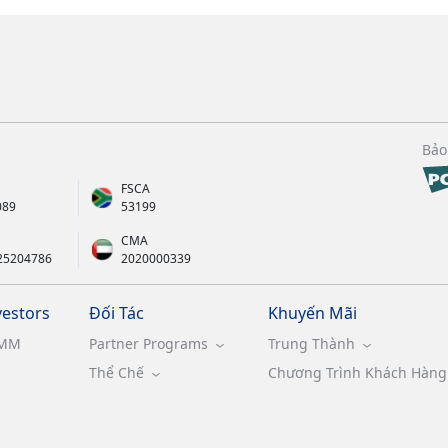
Bảo
FSCA
089
53199
CMA
25204786
2020000339
vestors
Đối Tác
Khuyến Mãi
MM
Partner Programs
Trung Thành
Thể Chế
Chương Trình Khách Hàng 