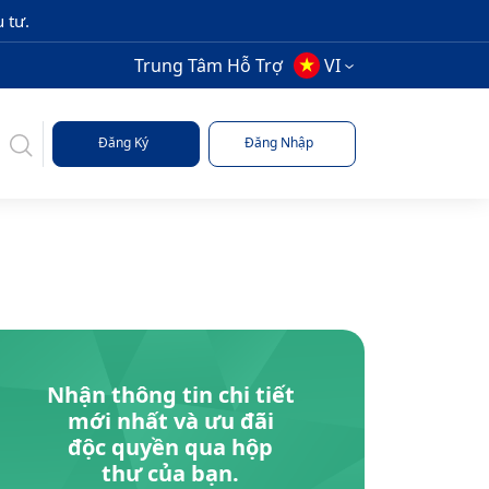
 tư.
Trung Tâm Hỗ Trợ
VI
Đăng Ký
Đăng Nhập
Nhận thông tin chi tiết
mới nhất và ưu đãi
độc quyền qua hộp
thư của bạn.