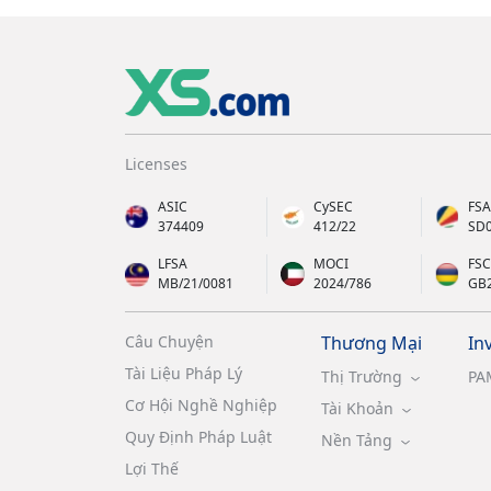
Licenses
ASIC
CySEC
FSA
374409
412/22
SD
LFSA
MOCI
FSC
MB/21/0081
2024/786
GB
Câu Chuyện
Thương Mại
In
Tài Liệu Pháp Lý
Thị Trường
PA
Cơ Hội Nghề Nghiệp
Tài Khoản
Quy Định Pháp Luật
Nền Tảng
Lợi Thế