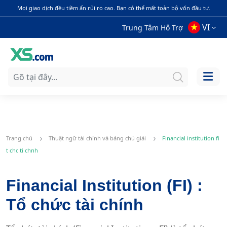
Mọi giao dịch đều tiềm ẩn rủi ro cao. Bạn có thể mất toàn bộ vốn đầu tư.
VI
Trung Tâm Hỗ Trợ
Trang chủ
Thuật ngữ tài chính và bảng chú giải
Financial institution fi
t chc ti chnh
Financial Institution (FI) :
Tổ chức tài chính