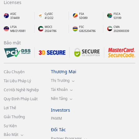
Licenses
ASIC
CySEC
FSA
FSCA
374409
412/22
SD089
53199
LFSA
MOCI
FSC
CMA
MB/21/0081
2024/786
GB25204786
2020000339
Bảo mật
Thương Mại
Câu Chuyện
Thị Trường
Tài Liệu Pháp Lý
Tài Khoản
Cơ Hội Nghề Nghiệp
Nền Tảng
Quy Định Pháp Luật
Lợi Thế
Investors
Giải Thưởng
PAMM
Sự Kiện
Đối Tác
Bảo Mật
Partner Programs