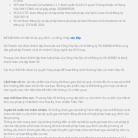
513918.
XSTrade Financial Consultation L.L.C được quản lý bởi Cơ quan Chứng khoán và Hàng
hóa UAE (‘CMA’) với số giấy phép: 20200000339.
XS (LC) LTD. được đăng ký và cấp phép theo luật pháp của Saint Lucia với số đăng ký:
2025-00114.
XS Ltd được đăng ký và cấp phép theo luật pháp tại Saint Vincent và Grenadines với số
đăng ký: 27216 BC 2025.
Để biết thêm chi tiết về các quy định, vui lòng nhấp
vào đây.
XS Fintech Ltd, được thành lập theo luật của Cộng hòa Síp với số đăng ký HE 426566 là Nhà cung
cấp giải pháp Fintech và là chi nhánh Công nghệ của XS Group.
Ficupay Ltd, được thành lập theo luật pháp của Cộng hòa Síp với số Đăng ký HE 433983, là đại lý
thanh toán của tập đoàn XS.
Các thực thể trên được ủy quyền hợp pháp để hoạt động dưới thương hiệu và nhãn hiệu XS.
Cảnh báo rủi ro:
các sản phẩm của chúng tôi được giao dịch ký quỹ, có mức độ rủi ro cao và có thể
ảnh hưởng đến toàn bộ số vốn của bạn. Những sản phẩm này có thể không phù hợp với tất cả
mọi người, bạn nên đảm bảo đã hiểu hết những rủi ro liên quan.
Hạn chế theo khu vực:
Thương hiệu XS không cung cấp dịch vụ của mình cho cư dân của một số
khu vực pháp lý nhất định như Hoa Kỳ, Iran và Bắc Triều Tiên.
Tuyên bố miễn trừ trách nhiệm:
XS không tham gia vào bất kỳ hành động nào có thể được coi là
chào mời dịch vụ tài chính tại các quốc gia mà hành động đó trái với luật pháp hoặc quy định của
địa phương.
Thông tin trên trang web này không hướng đến cư dân tại bất kỳ quốc gia hoặc khu vực pháp lý
nào mà việc phân phối hoặc sử dụng đó trái với luật pháp hoặc quy định của địa phương và
không cấu thành lời khuyên đầu tư hoặc khuyến nghị hoặc chào mời tham gia vào bất kỳ dịch vụ
tài chính và hoạt động đầu tư nào.
Ngoài ra, trang web này cung cấp các tùy chọn dịch ngôn ngữ để nâng cao trải nghiệm và khả