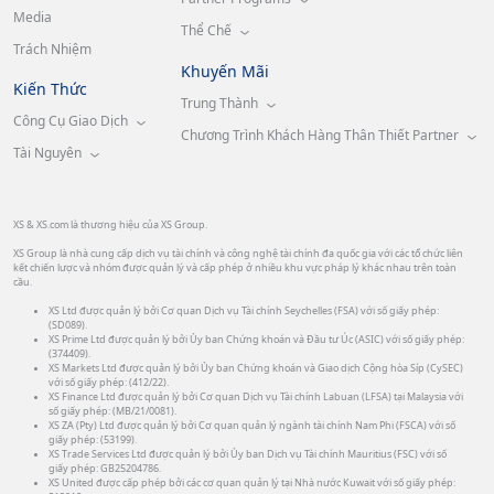
Media
Thể Chế
Trách Nhiệm
Khuyến Mãi
Kiến Thức
Trung Thành
Công Cụ Giao Dịch
Chương Trình Khách Hàng Thân Thiết Partner
Tài Nguyên
XS & XS.com là thương hiệu của XS Group.
XS Group là nhà cung cấp dịch vụ tài chính và công nghệ tài chính đa quốc gia với các tổ chức liên
kết chiến lược và nhóm được quản lý và cấp phép ở nhiều khu vực pháp lý khác nhau trên toàn
cầu.
XS Ltd được quản lý bởi Cơ quan Dịch vụ Tài chính Seychelles (FSA) với số giấy phép:
(SD089).
XS Prime Ltd được quản lý bởi Ủy ban Chứng khoán và Đầu tư Úc (ASIC) với số giấy phép:
(374409).
XS Markets Ltd được quản lý bởi Ủy ban Chứng khoán và Giao dịch Cộng hòa Síp (CySEC)
với số giấy phép: (412/22).
XS Finance Ltd được quản lý bởi Cơ quan Dịch vụ Tài chính Labuan (LFSA) tại Malaysia với
số giấy phép: (MB/21/0081).
XS ZA (Pty) Ltd được quản lý bởi Cơ quan quản lý ngành tài chính Nam Phi (FSCA) với số
giấy phép: (53199).
XS Trade Services Ltd được quản lý bởi Ủy ban Dịch vụ Tài chính Mauritius (FSC) với số
giấy phép: GB25204786.
XS United được cấp phép bởi các cơ quan quản lý tại Nhà nước Kuwait với số giấy phép: