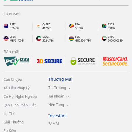
Licenses
ASIC
CySEC
FSA
FSCA
374409
412/22
SD089
53199
LFSA
MOCI
FSC
CMA
MB/21/0081
2024/786
GB25204786
2020000339
Bảo mật
Thương Mại
Câu Chuyện
Thị Trường
Tài Liệu Pháp Lý
Tài Khoản
Cơ Hội Nghề Nghiệp
Nền Tảng
Quy Định Pháp Luật
Lợi Thế
Investors
Giải Thưởng
PAMM
Sự Kiện