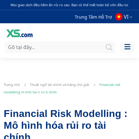
Mọi giao dịch đều tiềm ẩn rủi ro cao. Bạn có thể mất toàn bộ vốn đầu tư.
VI
Trung Tâm Hỗ Trợ
Trang chủ
Thuật ngữ tài chính và bảng chú giải
Financial risk
modelling m hnh ha ri ro ti chnh
Financial Risk Modelling :
Mô hình hóa rủi ro tài
chính