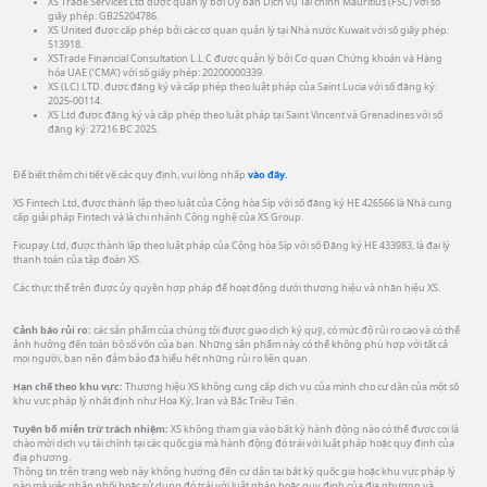
XS Trade Services Ltd được quản lý bởi Ủy ban Dịch vụ Tài chính Mauritius (FSC) với số
giấy phép: GB25204786.
XS United được cấp phép bởi các cơ quan quản lý tại Nhà nước Kuwait với số giấy phép:
513918.
XSTrade Financial Consultation L.L.C được quản lý bởi Cơ quan Chứng khoán và Hàng
hóa UAE (‘CMA’) với số giấy phép: 20200000339.
XS (LC) LTD. được đăng ký và cấp phép theo luật pháp của Saint Lucia với số đăng ký:
2025-00114.
XS Ltd được đăng ký và cấp phép theo luật pháp tại Saint Vincent và Grenadines với số
đăng ký: 27216 BC 2025.
Để biết thêm chi tiết về các quy định, vui lòng nhấp
vào đây.
XS Fintech Ltd, được thành lập theo luật của Cộng hòa Síp với số đăng ký HE 426566 là Nhà cung
cấp giải pháp Fintech và là chi nhánh Công nghệ của XS Group.
Ficupay Ltd, được thành lập theo luật pháp của Cộng hòa Síp với số Đăng ký HE 433983, là đại lý
thanh toán của tập đoàn XS.
Các thực thể trên được ủy quyền hợp pháp để hoạt động dưới thương hiệu và nhãn hiệu XS.
Cảnh báo rủi ro:
các sản phẩm của chúng tôi được giao dịch ký quỹ, có mức độ rủi ro cao và có thể
ảnh hưởng đến toàn bộ số vốn của bạn. Những sản phẩm này có thể không phù hợp với tất cả
mọi người, bạn nên đảm bảo đã hiểu hết những rủi ro liên quan.
Hạn chế theo khu vực:
Thương hiệu XS không cung cấp dịch vụ của mình cho cư dân của một số
khu vực pháp lý nhất định như Hoa Kỳ, Iran và Bắc Triều Tiên.
Tuyên bố miễn trừ trách nhiệm:
XS không tham gia vào bất kỳ hành động nào có thể được coi là
chào mời dịch vụ tài chính tại các quốc gia mà hành động đó trái với luật pháp hoặc quy định của
địa phương.
Thông tin trên trang web này không hướng đến cư dân tại bất kỳ quốc gia hoặc khu vực pháp lý
nào mà việc phân phối hoặc sử dụng đó trái với luật pháp hoặc quy định của địa phương và