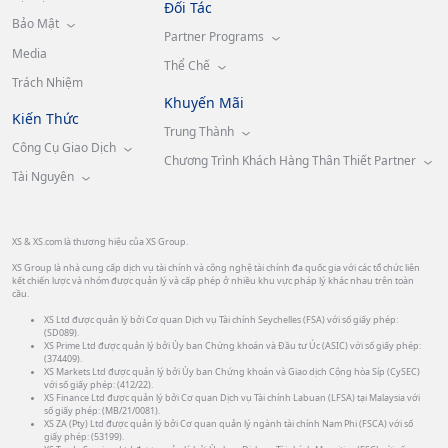
Đối Tác
Bảo Mật
Partner Programs
Media
Thể Chế
Trách Nhiệm
Khuyến Mãi
Kiến Thức
Trung Thành
Công Cụ Giao Dịch
Chương Trình Khách Hàng Thân Thiết Partner
Tài Nguyên
XS & XS.com là thương hiệu của XS Group.
XS Group là nhà cung cấp dịch vụ tài chính và công nghệ tài chính đa quốc gia với các tổ chức liên
kết chiến lược và nhóm được quản lý và cấp phép ở nhiều khu vực pháp lý khác nhau trên toàn
cầu.
XS Ltd được quản lý bởi Cơ quan Dịch vụ Tài chính Seychelles (FSA) với số giấy phép:
(SD089).
XS Prime Ltd được quản lý bởi Ủy ban Chứng khoán và Đầu tư Úc (ASIC) với số giấy phép:
(374409).
XS Markets Ltd được quản lý bởi Ủy ban Chứng khoán và Giao dịch Cộng hòa Síp (CySEC)
với số giấy phép: (412/22).
XS Finance Ltd được quản lý bởi Cơ quan Dịch vụ Tài chính Labuan (LFSA) tại Malaysia với
số giấy phép: (MB/21/0081).
XS ZA (Pty) Ltd được quản lý bởi Cơ quan quản lý ngành tài chính Nam Phi (FSCA) với số
giấy phép: (53199).