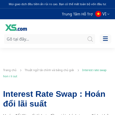
Mọi giao dịch đều tiềm ẩn rủi ro cao. Bạn có thể mất toàn bộ vốn đầu tư.
VI
Trung Tâm Hỗ Trợ
Trang chủ
Thuật ngữ tài chính và bảng chú giải
Interest rate swap
hon i li sut
Interest Rate Swap : Hoán
đổi lãi suất