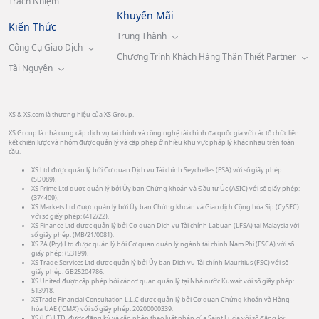
Trách Nhiệm
Khuyến Mãi
Kiến Thức
Trung Thành
Công Cụ Giao Dịch
Chương Trình Khách Hàng Thân Thiết Partner
Tài Nguyên
XS & XS.com là thương hiệu của XS Group.
XS Group là nhà cung cấp dịch vụ tài chính và công nghệ tài chính đa quốc gia với các tổ chức liên
kết chiến lược và nhóm được quản lý và cấp phép ở nhiều khu vực pháp lý khác nhau trên toàn
cầu.
XS Ltd được quản lý bởi Cơ quan Dịch vụ Tài chính Seychelles (FSA) với số giấy phép:
(SD089).
XS Prime Ltd được quản lý bởi Ủy ban Chứng khoán và Đầu tư Úc (ASIC) với số giấy phép:
(374409).
XS Markets Ltd được quản lý bởi Ủy ban Chứng khoán và Giao dịch Cộng hòa Síp (CySEC)
với số giấy phép: (412/22).
XS Finance Ltd được quản lý bởi Cơ quan Dịch vụ Tài chính Labuan (LFSA) tại Malaysia với
số giấy phép: (MB/21/0081).
XS ZA (Pty) Ltd được quản lý bởi Cơ quan quản lý ngành tài chính Nam Phi (FSCA) với số
giấy phép: (53199).
XS Trade Services Ltd được quản lý bởi Ủy ban Dịch vụ Tài chính Mauritius (FSC) với số
giấy phép: GB25204786.
XS United được cấp phép bởi các cơ quan quản lý tại Nhà nước Kuwait với số giấy phép:
513918.
XSTrade Financial Consultation L.L.C được quản lý bởi Cơ quan Chứng khoán và Hàng
hóa UAE (‘CMA’) với số giấy phép: 20200000339.
XS (LC) LTD. được đăng ký và cấp phép theo luật pháp của Saint Lucia với số đăng ký: