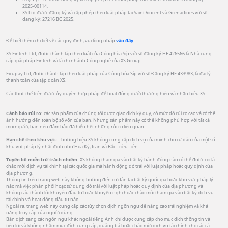
2025-00114.
XS Ltd được đăng ký và cấp phép theo luật pháp tại Saint Vincent và Grenadines với số
đăng ký: 27216 BC 2025.
Để biết thêm chi tiết về các quy định, vui lòng nhấp
vào đây.
XS Fintech Ltd, được thành lập theo luật của Cộng hòa Síp với số đăng ký HE 426566 là Nhà cung
cấp giải pháp Fintech và là chi nhánh Công nghệ của XS Group.
Ficupay Ltd, được thành lập theo luật pháp của Cộng hòa Síp với số Đăng ký HE 433983, là đại lý
thanh toán của tập đoàn XS.
Các thực thể trên được ủy quyền hợp pháp để hoạt động dưới thương hiệu và nhãn hiệu XS.
Cảnh báo rủi ro:
các sản phẩm của chúng tôi được giao dịch ký quỹ, có mức độ rủi ro cao và có thể
ảnh hưởng đến toàn bộ số vốn của bạn. Những sản phẩm này có thể không phù hợp với tất cả
mọi người, bạn nên đảm bảo đã hiểu hết những rủi ro liên quan.
Hạn chế theo khu vực:
Thương hiệu XS không cung cấp dịch vụ của mình cho cư dân của một số
khu vực pháp lý nhất định như Hoa Kỳ, Iran và Bắc Triều Tiên.
Tuyên bố miễn trừ trách nhiệm:
XS không tham gia vào bất kỳ hành động nào có thể được coi là
chào mời dịch vụ tài chính tại các quốc gia mà hành động đó trái với luật pháp hoặc quy định của
địa phương.
Thông tin trên trang web này không hướng đến cư dân tại bất kỳ quốc gia hoặc khu vực pháp lý
nào mà việc phân phối hoặc sử dụng đó trái với luật pháp hoặc quy định của địa phương và
không cấu thành lời khuyên đầu tư hoặc khuyến nghị hoặc chào mời tham gia vào bất kỳ dịch vụ
tài chính và hoạt động đầu tư nào.
Ngoài ra, trang web này cung cấp các tùy chọn dịch ngôn ngữ để nâng cao trải nghiệm và khả
năng truy cập của người dùng.
Bản dịch sang các ngôn ngữ khác ngoài tiếng Anh chỉ được cung cấp cho mục đích thông tin và
tiện lợi và không nhằm mục đích cung cấp, quảng bá hoặc chào mời dịch vụ tài chính cho các cá