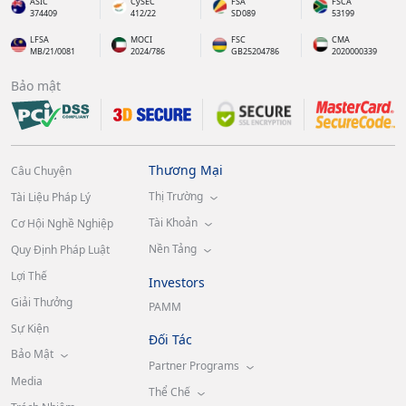
ASIC
CySEC
FSA
FSCA
374409
412/22
SD089
53199
LFSA
MOCI
FSC
CMA
MB/21/0081
2024/786
GB25204786
2020000339
Bảo mật
Thương Mại
Câu Chuyện
Thị Trường
Tài Liệu Pháp Lý
Tài Khoản
Cơ Hội Nghề Nghiệp
Nền Tảng
Quy Định Pháp Luật
Lợi Thế
Investors
Giải Thưởng
PAMM
Sự Kiện
Đối Tác
Bảo Mật
Partner Programs
Media
Thể Chế