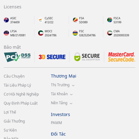
Licenses
ASIC
CySEC
FSA
FSCA
374409
412/22
SD089
53199
LFSA
MOCI
FSC
CMA
MB/21/0081
2024/786
GB25204786
2020000339
Bảo mật
Thương Mại
Câu Chuyện
Thị Trường
Tài Liệu Pháp Lý
Tài Khoản
Cơ Hội Nghề Nghiệp
Nền Tảng
Quy Định Pháp Luật
Lợi Thế
Investors
Giải Thưởng
PAMM
Sự Kiện
Đối Tác
Bảo Mật