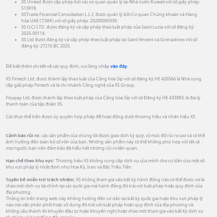
XS United được cấp phép bởi các cơ quan quản lý tại Nhà nước Kuwait với số giấy phép:
513918.
XSTrade Financial Consultation L.L.C được quản lý bởi Cơ quan Chứng khoán và Hàng
hóa UAE (‘CMA’) với số giấy phép: 20200000339.
XS (LC) LTD. được đăng ký và cấp phép theo luật pháp của Saint Lucia với số đăng ký:
2025-00114.
XS Ltd được đăng ký và cấp phép theo luật pháp tại Saint Vincent và Grenadines với số
đăng ký: 27216 BC 2025.
Để biết thêm chi tiết về các quy định, vui lòng nhấp
vào đây.
XS Fintech Ltd, được thành lập theo luật của Cộng hòa Síp với số đăng ký HE 426566 là Nhà cung
cấp giải pháp Fintech và là chi nhánh Công nghệ của XS Group.
Ficupay Ltd, được thành lập theo luật pháp của Cộng hòa Síp với số Đăng ký HE 433983, là đại lý
thanh toán của tập đoàn XS.
Các thực thể trên được ủy quyền hợp pháp để hoạt động dưới thương hiệu và nhãn hiệu XS.
Cảnh báo rủi ro:
các sản phẩm của chúng tôi được giao dịch ký quỹ, có mức độ rủi ro cao và có thể
ảnh hưởng đến toàn bộ số vốn của bạn. Những sản phẩm này có thể không phù hợp với tất cả
mọi người, bạn nên đảm bảo đã hiểu hết những rủi ro liên quan.
Hạn chế theo khu vực:
Thương hiệu XS không cung cấp dịch vụ của mình cho cư dân của một số
khu vực pháp lý nhất định như Hoa Kỳ, Iran và Bắc Triều Tiên.
Tuyên bố miễn trừ trách nhiệm:
XS không tham gia vào bất kỳ hành động nào có thể được coi là
chào mời dịch vụ tài chính tại các quốc gia mà hành động đó trái với luật pháp hoặc quy định của
địa phương.
Thông tin trên trang web này không hướng đến cư dân tại bất kỳ quốc gia hoặc khu vực pháp lý
nào mà việc phân phối hoặc sử dụng đó trái với luật pháp hoặc quy định của địa phương và
không cấu thành lời khuyên đầu tư hoặc khuyến nghị hoặc chào mời tham gia vào bất kỳ dịch vụ