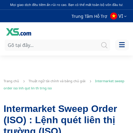
Mọi giao dịch đều tiềm ẩn rủi ro cao. Bạn có thể mất toàn bộ vốn đầu tư.
VI
Trung Tâm Hỗ Trợ
Trang chủ
Thuật ngữ tài chính và bảng chú giải
Intermarket sweep
order iso lnh qut lin th trng iso
Intermarket Sweep Order
(ISO) : Lệnh quét liên thị
trường (ISO)