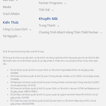
Partner Programs
Media
Thể Chế
Trách Nhiệm
Khuyến Mãi
Kiến Thức
Trung Thành
Công Cụ Giao Dịch
Chương Trình Khách Hàng Thân Thiết Partner
Tài Nguyên
XS & XS.com là thương hiệu của XS Group.
XS Group là nhà cung cấp dịch vụ tài chính và công nghệ tài chính đa quốc gia với các tổ chức liên
kết chiến lược và nhóm được quản lý và cấp phép ở nhiều khu vực pháp lý khác nhau trên toàn
cầu.
XS Ltd được quản lý bởi Cơ quan Dịch vụ Tài chính Seychelles (FSA) với số giấy phép:
(SD089).
XS Prime Ltd được quản lý bởi Ủy ban Chứng khoán và Đầu tư Úc (ASIC) với số giấy phép:
(374409).
XS Markets Ltd được quản lý bởi Ủy ban Chứng khoán và Giao dịch Cộng hòa Síp (CySEC)
với số giấy phép: (412/22).
XS Finance Ltd được quản lý bởi Cơ quan Dịch vụ Tài chính Labuan (LFSA) tại Malaysia với
số giấy phép: (MB/21/0081).
XS ZA (Pty) Ltd được quản lý bởi Cơ quan quản lý ngành tài chính Nam Phi (FSCA) với số
giấy phép: (53199).
XS Trade Services Ltd được quản lý bởi Ủy ban Dịch vụ Tài chính Mauritius (FSC) với số
giấy phép: GB25204786.