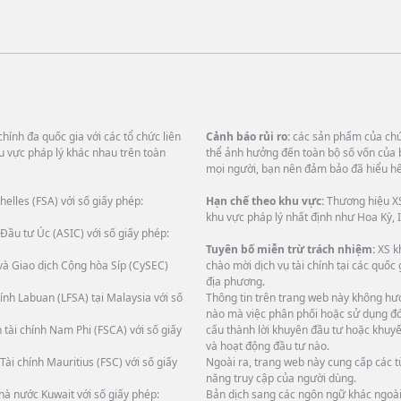
hính đa quốc gia với các tổ chức liên
Cảnh báo rủi ro:
các sản phẩm của chún
u vực pháp lý khác nhau trên toàn
thể ảnh hưởng đến toàn bộ số vốn của 
mọi người, bạn nên đảm bảo đã hiểu hết
helles (FSA) với số giấy phép:
Hạn chế theo khu vực:
Thương hiệu XS
khu vực pháp lý nhất định như Hoa Kỳ, I
Đầu tư Úc (ASIC) với số giấy phép:
Tuyên bố miễn trừ trách nhiệm:
XS k
và Giao dịch Cộng hòa Síp (CySEC)
chào mời dịch vụ tài chính tại các quốc
địa phương.
ính Labuan (LFSA) tại Malaysia với số
Thông tin trên trang web này không hướ
nào mà việc phân phối hoặc sử dụng đó 
 tài chính Nam Phi (FSCA) với số giấy
cấu thành lời khuyên đầu tư hoặc khuyế
và hoạt động đầu tư nào.
Tài chính Mauritius (FSC) với số giấy
Ngoài ra, trang web này cung cấp các 
năng truy cập của người dùng.
hà nước Kuwait với số giấy phép:
Bản dịch sang các ngôn ngữ khác ngoài 