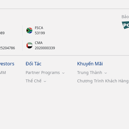
Bảo
FSCA
089
53199
CMA
25204786
2020000339
vestors
Đối Tác
Khuyến Mãi
MM
Partner Programs
Trung Thành
Thể Chế
Chương Trình Khách Hàng 