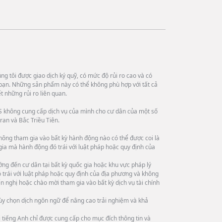
g tôi được giao dịch ký quỹ, có mức độ rủi ro cao và có
bạn. Những sản phẩm này có thể không phù hợp với tất cả
 những rủi ro liên quan.
 không cung cấp dịch vụ của mình cho cư dân của một số
ran và Bắc Triều Tiên.
hông tham gia vào bất kỳ hành động nào có thể được coi là
 gia mà hành động đó trái với luật pháp hoặc quy định của
ng đến cư dân tại bất kỳ quốc gia hoặc khu vực pháp lý
trái với luật pháp hoặc quy định của địa phương và không
n nghị hoặc chào mời tham gia vào bất kỳ dịch vụ tài chính
tùy chọn dịch ngôn ngữ để nâng cao trải nghiệm và khả
tiếng Anh chỉ được cung cấp cho mục đích thông tin và