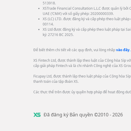
513918.
XSTrade Financial Consultation L.L.C được quản lý bở
UAE (‘CMA’) với số giấy phép: 20200000339.
XS (LC) LTD. được đăng ký và cấp phép theo luật pháp c
00114.
XS Ltd được đăng ký và cấp phép theo luật pháp tại Sa
ký: 27216 BC 2025.
Để biết thêm chi tiết về các quy định, vui lòng nhấp
vào đây.
XS Fintech Ltd, được thành lập theo luật của Cộng hòa Síp v
cấp giải pháp Fintech và là chi nhánh Công nghệ của XS Gro
Ficupay Ltd, được thành lập theo luật pháp của Cộng hòa Síp 
thanh toán của tập đoàn XS.
Các thực thể trên được ủy quyền hợp pháp để hoạt động dướ
Đã đăng ký Bản quyền ©2010 - 2026