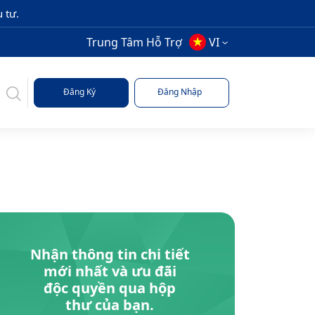
 tư.
Trung Tâm Hỗ Trợ
VI
Đăng Ký
Đăng Nhập
Nhận thông tin chi tiết
mới nhất và ưu đãi
độc quyền qua hộp
thư của bạn.