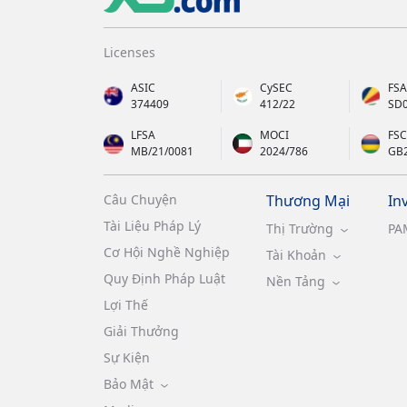
Licenses
ASIC
CySEC
FSA
374409
412/22
SD
LFSA
MOCI
FSC
MB/21/0081
2024/786
GB
Câu Chuyện
Thương Mại
In
Tài Liệu Pháp Lý
Thị Trường
PA
Cơ Hội Nghề Nghiệp
Tài Khoản
Quy Định Pháp Luật
Nền Tảng
Lợi Thế
Giải Thưởng
Sự Kiện
Bảo Mật