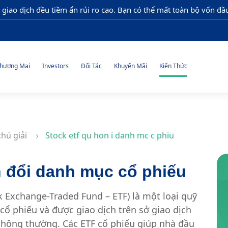
 giao dịch đều tiềm ẩn rủi ro cao. Bạn có thể mất toàn bộ vốn đầu
hương Mại
Investors
Đối Tác
Khuyến Mãi
Kiến Thức
chú giải
Stock etf qu hon i danh mc c phiu
 đổi danh mục cổ phiếu
 Exchange-Traded Fund – ETF) là một loại quỹ
ổ phiếu và được giao dịch trên sở giao dịch
hông thường. Các ETF cổ phiếu giúp nhà đầu