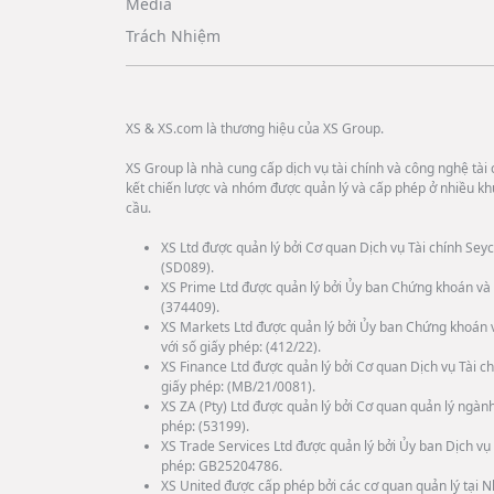
Media
Trách Nhiệm
XS & XS.com là thương hiệu của XS Group.
XS Group là nhà cung cấp dịch vụ tài chính và công nghệ tài c
kết chiến lược và nhóm được quản lý và cấp phép ở nhiều kh
cầu.
XS Ltd được quản lý bởi Cơ quan Dịch vụ Tài chính Seyc
(SD089).
XS Prime Ltd được quản lý bởi Ủy ban Chứng khoán và 
(374409).
XS Markets Ltd được quản lý bởi Ủy ban Chứng khoán 
với số giấy phép: (412/22).
XS Finance Ltd được quản lý bởi Cơ quan Dịch vụ Tài ch
giấy phép: (MB/21/0081).
XS ZA (Pty) Ltd được quản lý bởi Cơ quan quản lý ngành
phép: (53199).
XS Trade Services Ltd được quản lý bởi Ủy ban Dịch vụ 
phép: GB25204786.
XS United được cấp phép bởi các cơ quan quản lý tại N