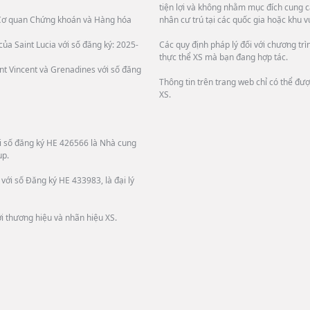
tiện lợi và không nhằm mục đích cung c
i Cơ quan Chứng khoán và Hàng hóa
nhân cư trú tại các quốc gia hoặc khu v
ủa Saint Lucia với số đăng ký: 2025-
Các quy định pháp lý đối với chương tr
thực thể XS mà bạn đang hợp tác.
int Vincent và Grenadines với số đăng
Thông tin trên trang web chỉ có thể đư
XS.
ới số đăng ký HE 426566 là Nhà cung
up.
với số Đăng ký HE 433983, là đại lý
i thương hiệu và nhãn hiệu XS.