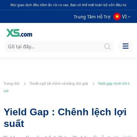
Mọi giao dịch đều tiềm ẩn rủi ro cao. Bạn có thể mất toàn bộ vốn đầu tư.
VI
Trung Tâm Hỗ Trợ
Trang chủ
Thuật ngữ tài chính và bảng chú giải
Yield gap chnh lch li
sut
Yield Gap : Chênh lệch lợi
suất