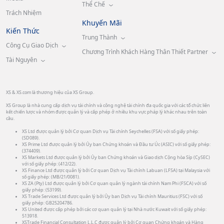
Thể Chế
Trách Nhiệm
Khuyến Mãi
Kiến Thức
Trung Thành
Công Cụ Giao Dịch
Chương Trình Khách Hàng Thân Thiết Partner
Tài Nguyên
XS & XS.com là thương hiệu của XS Group.
XS Group là nhà cung cấp dịch vụ tài chính và công nghệ tài chính đa quốc gia với các tổ chức liên
kết chiến lược và nhóm được quản lý và cấp phép ở nhiều khu vực pháp lý khác nhau trên toàn
cầu.
XS Ltd được quản lý bởi Cơ quan Dịch vụ Tài chính Seychelles (FSA) với số giấy phép:
(SD089).
XS Prime Ltd được quản lý bởi Ủy ban Chứng khoán và Đầu tư Úc (ASIC) với số giấy phép:
(374409).
XS Markets Ltd được quản lý bởi Ủy ban Chứng khoán và Giao dịch Cộng hòa Síp (CySEC)
với số giấy phép: (412/22).
XS Finance Ltd được quản lý bởi Cơ quan Dịch vụ Tài chính Labuan (LFSA) tại Malaysia với
số giấy phép: (MB/21/0081).
XS ZA (Pty) Ltd được quản lý bởi Cơ quan quản lý ngành tài chính Nam Phi (FSCA) với số
giấy phép: (53199).
XS Trade Services Ltd được quản lý bởi Ủy ban Dịch vụ Tài chính Mauritius (FSC) với số
giấy phép: GB25204786.
XS United được cấp phép bởi các cơ quan quản lý tại Nhà nước Kuwait với số giấy phép:
513918.
XSTrade Financial Consultation L.L.C được quản lý bởi Cơ quan Chứng khoán và Hàng