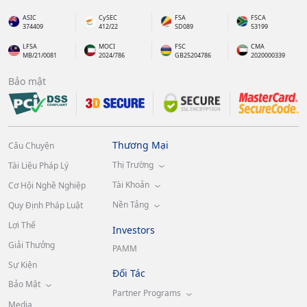
ASIC
CySEC
FSA
FSCA
374409
412/22
SD089
53199
LFSA
MOCI
FSC
CMA
MB/21/0081
2024/786
GB25204786
2020000339
Bảo mật
Thương Mại
Câu Chuyện
Thị Trường
Tài Liệu Pháp Lý
Tài Khoản
Cơ Hội Nghề Nghiệp
Nền Tảng
Quy Định Pháp Luật
Lợi Thế
Investors
Giải Thưởng
PAMM
Sự Kiện
Đối Tác
Bảo Mật
Partner Programs
Media