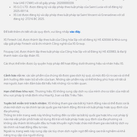
hóa UAE (‘CMA’) với số giấy phép: 20200000339.
XS (LC) LTD. được đăng ký và cấp phép theo luật pháp của Saint Lucia với số đăng ký:
2025-00114.
XS Ltd được đăng ký và cấp phép theo luật pháp tại Saint Vincent và Grenadines với số
đăng ký: 27216 BC 2025.
Để biết thêm chi tiết về các quy định, vui lòng nhấp
vào đây.
XS Fintech Ltd, được thành lập theo luật của Cộng hòa Síp với số đăng ký HE 426566 là Nhà cung
cấp giải pháp Fintech và là chi nhánh Công nghệ của XS Group.
Ficupay Ltd, được thành lập theo luật pháp của Cộng hòa Síp với số Đăng ký HE 433983, là đại lý
thanh toán của tập đoàn XS.
Các thực thể trên được ủy quyền hợp pháp để hoạt động dưới thương hiệu và nhãn hiệu XS.
Cảnh báo rủi ro:
các sản phẩm của chúng tôi được giao dịch ký quỹ, có mức độ rủi ro cao và có thể
ảnh hưởng đến toàn bộ số vốn của bạn. Những sản phẩm này có thể không phù hợp với tất cả
mọi người, bạn nên đảm bảo đã hiểu hết những rủi ro liên quan.
Hạn chế theo khu vực:
Thương hiệu XS không cung cấp dịch vụ của mình cho cư dân của một số
khu vực pháp lý nhất định như Hoa Kỳ, Iran và Bắc Triều Tiên.
Tuyên bố miễn trừ trách nhiệm:
XS không tham gia vào bất kỳ hành động nào có thể được coi là
chào mời dịch vụ tài chính tại các quốc gia mà hành động đó trái với luật pháp hoặc quy định của
địa phương.
Thông tin trên trang web này không hướng đến cư dân tại bất kỳ quốc gia hoặc khu vực pháp lý
nào mà việc phân phối hoặc sử dụng đó trái với luật pháp hoặc quy định của địa phương và
không cấu thành lời khuyên đầu tư hoặc khuyến nghị hoặc chào mời tham gia vào bất kỳ dịch vụ
tài chính và hoạt động đầu tư nào.
Ngoài ra, trang web này cung cấp các tùy chọn dịch ngôn ngữ để nâng cao trải nghiệm và khả
năng truy cập của người dùng.