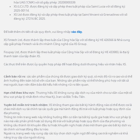
hóa UAE (‘CMA’) với số giấy phép: 20200000339.
XS (LC) LTD. được đăng ký và cấp phép theo luật pháp của Saint Lucia với số đăng ký:
2025-00114.
XS Ltd được đăng ký và cấp phép theo luật pháp tại Saint Vincent và Grenadines với số
đăng ký: 27216 BC 2025.
Để biết thêm chi tiết về các quy định, vui lòng nhấp
vào đây.
XS Fintech Ltd, được thành lập theo luật của Cộng hòa Síp với số đăng ký HE 426566 là Nhà cung
cấp giải pháp Fintech và là chi nhánh Công nghệ của XS Group.
Ficupay Ltd, được thành lập theo luật pháp của Cộng hòa Síp với số Đăng ký HE 433983, là đại lý
thanh toán của tập đoàn XS.
Các thực thể trên được ủy quyền hợp pháp để hoạt động dưới thương hiệu và nhãn hiệu XS.
Cảnh báo rủi ro:
các sản phẩm của chúng tôi được giao dịch ký quỹ, có mức độ rủi ro cao và có thể
ảnh hưởng đến toàn bộ số vốn của bạn. Những sản phẩm này có thể không phù hợp với tất cả
mọi người, bạn nên đảm bảo đã hiểu hết những rủi ro liên quan.
Hạn chế theo khu vực:
Thương hiệu XS không cung cấp dịch vụ của mình cho cư dân của một số
khu vực pháp lý nhất định như Hoa Kỳ, Iran và Bắc Triều Tiên.
Tuyên bố miễn trừ trách nhiệm:
XS không tham gia vào bất kỳ hành động nào có thể được coi là
chào mời dịch vụ tài chính tại các quốc gia mà hành động đó trái với luật pháp hoặc quy định của
địa phương.
Thông tin trên trang web này không hướng đến cư dân tại bất kỳ quốc gia hoặc khu vực pháp lý
nào mà việc phân phối hoặc sử dụng đó trái với luật pháp hoặc quy định của địa phương và
không cấu thành lời khuyên đầu tư hoặc khuyến nghị hoặc chào mời tham gia vào bất kỳ dịch vụ
tài chính và hoạt động đầu tư nào.
Ngoài ra, trang web này cung cấp các tùy chọn dịch ngôn ngữ để nâng cao trải nghiệm và khả
năng truy cập của người dùng.