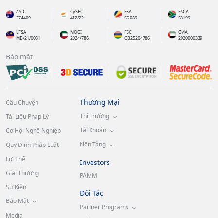
ASIC
CySEC
FSA
FSCA
374409
412/22
SD089
53199
LFSA
MOCI
FSC
CMA
MB/21/0081
2024/786
GB25204786
2020000339
Bảo mật
Thương Mại
Câu Chuyện
Thị Trường
Tài Liệu Pháp Lý
Tài Khoản
Cơ Hội Nghề Nghiệp
Nền Tảng
Quy Định Pháp Luật
Lợi Thế
Investors
Giải Thưởng
PAMM
Sự Kiện
Đối Tác
Bảo Mật
Partner Programs
Media