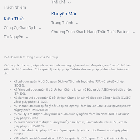
Thể Chế
Trách Nhiệm
Khuyến Mãi
Kiến Thức
Trung Thành
Công Cụ Giao Dịch
Chương Trình Khách Hàng Thân Thiết Partner
Tài Nguyên
XS & XS.com là thương hiệu của XS Group.
XS Group là nhà cung cấp dịch vụ tài chính và công nghệ tài chính đa quốc gia với các tổ chức liên
kết chiến lược và nhóm được quản lý và cấp phép ở nhiều khu vực pháp lý khác nhau trên toàn
cầu.
XS Ltd được quản lý bởi Cơ quan Dịch vụ Tài chính Seychelles (FSA) với số giấy phép:
(SD089).
XS Prime Ltd được quản lý bởi Ủy ban Chứng khoán và Đầu tư Úc (ASIC) với số giấy phép:
(374409).
XS Markets Ltd được quản lý bởi Ủy ban Chứng khoán và Giao dịch Cộng hòa Síp (CySEC)
với số giấy phép: (412/22).
XS Finance Ltd được quản lý bởi Cơ quan Dịch vụ Tài chính Labuan (LFSA) tại Malaysia với
số giấy phép: (MB/21/0081).
XS ZA (Pty) Ltd được quản lý bởi Cơ quan quản lý ngành tài chính Nam Phi (FSCA) với số
giấy phép: (53199).
XS Trade Services Ltd được quản lý bởi Ủy ban Dịch vụ Tài chính Mauritius (FSC) với số
giấy phép: GB25204786.
XS United được cấp phép bởi các cơ quan quản lý tại Nhà nước Kuwait với số giấy phép:
513918.
XSTrade Financial Consultation L.L.C được quản lý bởi Cơ quan Chứng khoán và Hàng