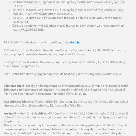
XS United được cấp phép bởi các cơ quan quản lý tại Nhà nước Kuwait với số giấy phép:
513918.
XSTrade Financial Consultation L.L.C được quản lý bởi Cơ quan Chứng khoán và Hàng
hóa UAE (‘CMA’) với số giấy phép: 20200000339.
XS (LC) LTD. được đăng ký và cấp phép theo luật pháp của Saint Lucia với số đăng ký:
2025-00114.
XS Ltd được đăng ký và cấp phép theo luật pháp tại Saint Vincent và Grenadines với số
đăng ký: 27216 BC 2025.
Để biết thêm chi tiết về các quy định, vui lòng nhấp
vào đây.
XS Fintech Ltd, được thành lập theo luật của Cộng hòa Síp với số đăng ký HE 426566 là Nhà cung
cấp giải pháp Fintech và là chi nhánh Công nghệ của XS Group.
Ficupay Ltd, được thành lập theo luật pháp của Cộng hòa Síp với số Đăng ký HE 433983, là đại lý
thanh toán của tập đoàn XS.
Các thực thể trên được ủy quyền hợp pháp để hoạt động dưới thương hiệu và nhãn hiệu XS.
Cảnh báo rủi ro:
các sản phẩm của chúng tôi được giao dịch ký quỹ, có mức độ rủi ro cao và có thể
ảnh hưởng đến toàn bộ số vốn của bạn. Những sản phẩm này có thể không phù hợp với tất cả
mọi người, bạn nên đảm bảo đã hiểu hết những rủi ro liên quan.
Hạn chế theo khu vực:
Thương hiệu XS không cung cấp dịch vụ của mình cho cư dân của một số
khu vực pháp lý nhất định như Hoa Kỳ, Iran và Bắc Triều Tiên.
Tuyên bố miễn trừ trách nhiệm:
XS không tham gia vào bất kỳ hành động nào có thể được coi là
chào mời dịch vụ tài chính tại các quốc gia mà hành động đó trái với luật pháp hoặc quy định của
địa phương.
Thông tin trên trang web này không hướng đến cư dân tại bất kỳ quốc gia hoặc khu vực pháp lý
nào mà việc phân phối hoặc sử dụng đó trái với luật pháp hoặc quy định của địa phương và
không cấu thành lời khuyên đầu tư hoặc khuyến nghị hoặc chào mời tham gia vào bất kỳ dịch vụ