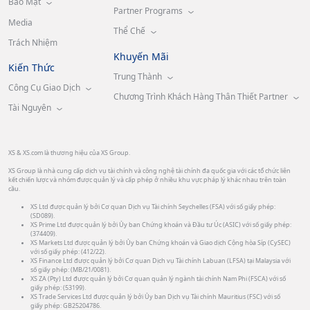
Bảo Mật
Partner Programs
Media
Thể Chế
Trách Nhiệm
Khuyến Mãi
Kiến Thức
Trung Thành
Công Cụ Giao Dịch
Chương Trình Khách Hàng Thân Thiết Partner
Tài Nguyên
XS & XS.com là thương hiệu của XS Group.
XS Group là nhà cung cấp dịch vụ tài chính và công nghệ tài chính đa quốc gia với các tổ chức liên
kết chiến lược và nhóm được quản lý và cấp phép ở nhiều khu vực pháp lý khác nhau trên toàn
cầu.
XS Ltd được quản lý bởi Cơ quan Dịch vụ Tài chính Seychelles (FSA) với số giấy phép:
(SD089).
XS Prime Ltd được quản lý bởi Ủy ban Chứng khoán và Đầu tư Úc (ASIC) với số giấy phép:
(374409).
XS Markets Ltd được quản lý bởi Ủy ban Chứng khoán và Giao dịch Cộng hòa Síp (CySEC)
với số giấy phép: (412/22).
XS Finance Ltd được quản lý bởi Cơ quan Dịch vụ Tài chính Labuan (LFSA) tại Malaysia với
số giấy phép: (MB/21/0081).
XS ZA (Pty) Ltd được quản lý bởi Cơ quan quản lý ngành tài chính Nam Phi (FSCA) với số
giấy phép: (53199).
XS Trade Services Ltd được quản lý bởi Ủy ban Dịch vụ Tài chính Mauritius (FSC) với số
giấy phép: GB25204786.