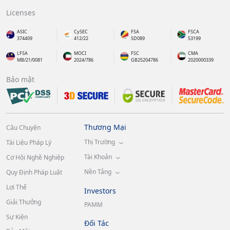
Licenses
ASIC
CySEC
FSA
FSCA
374409
412/22
SD089
53199
LFSA
MOCI
FSC
CMA
MB/21/0081
2024/786
GB25204786
2020000339
Bảo mật
Thương Mại
Câu Chuyện
Thị Trường
Tài Liệu Pháp Lý
Tài Khoản
Cơ Hội Nghề Nghiệp
Nền Tảng
Quy Định Pháp Luật
Lợi Thế
Investors
Giải Thưởng
PAMM
Sự Kiện
Đối Tác