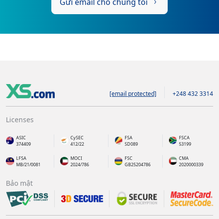
Gửi email cho chúng tôi
[email protected]
+248 432 3314
Licenses
ASIC
CySEC
FSA
FSCA
374409
412/22
SD089
53199
LFSA
MOCI
FSC
CMA
MB/21/0081
2024/786
GB25204786
2020000339
Bảo mật