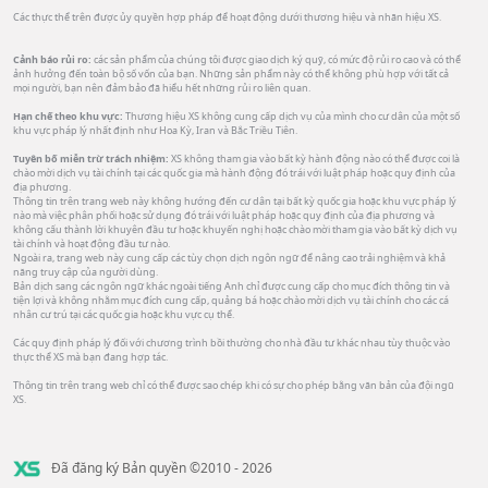
Các thực thể trên được ủy quyền hợp pháp để hoạt động dưới thương hiệu và nhãn hiệu XS.
Cảnh báo rủi ro:
các sản phẩm của chúng tôi được giao dịch ký quỹ, có mức độ rủi ro cao và có thể
ảnh hưởng đến toàn bộ số vốn của bạn. Những sản phẩm này có thể không phù hợp với tất cả
mọi người, bạn nên đảm bảo đã hiểu hết những rủi ro liên quan.
Hạn chế theo khu vực:
Thương hiệu XS không cung cấp dịch vụ của mình cho cư dân của một số
khu vực pháp lý nhất định như Hoa Kỳ, Iran và Bắc Triều Tiên.
Tuyên bố miễn trừ trách nhiệm:
XS không tham gia vào bất kỳ hành động nào có thể được coi là
chào mời dịch vụ tài chính tại các quốc gia mà hành động đó trái với luật pháp hoặc quy định của
địa phương.
Thông tin trên trang web này không hướng đến cư dân tại bất kỳ quốc gia hoặc khu vực pháp lý
nào mà việc phân phối hoặc sử dụng đó trái với luật pháp hoặc quy định của địa phương và
không cấu thành lời khuyên đầu tư hoặc khuyến nghị hoặc chào mời tham gia vào bất kỳ dịch vụ
tài chính và hoạt động đầu tư nào.
Ngoài ra, trang web này cung cấp các tùy chọn dịch ngôn ngữ để nâng cao trải nghiệm và khả
năng truy cập của người dùng.
Bản dịch sang các ngôn ngữ khác ngoài tiếng Anh chỉ được cung cấp cho mục đích thông tin và
tiện lợi và không nhằm mục đích cung cấp, quảng bá hoặc chào mời dịch vụ tài chính cho các cá
nhân cư trú tại các quốc gia hoặc khu vực cụ thể.
Các quy định pháp lý đối với chương trình bồi thường cho nhà đầu tư khác nhau tùy thuộc vào
thực thể XS mà bạn đang hợp tác.
Thông tin trên trang web chỉ có thể được sao chép khi có sự cho phép bằng văn bản của đội ngũ
XS.
Đã đăng ký Bản quyền ©2010 - 2026