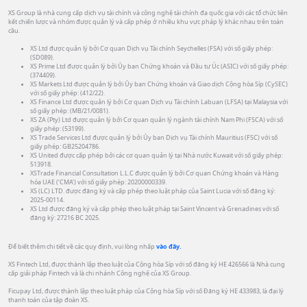
XS Group là nhà cung cấp dịch vụ tài chính và công nghệ tài chính đa quốc gia với các tổ chức liên
kết chiến lược và nhóm được quản lý và cấp phép ở nhiều khu vực pháp lý khác nhau trên toàn
cầu.
XS Ltd được quản lý bởi Cơ quan Dịch vụ Tài chính Seychelles (FSA) với số giấy phép:
(SD089).
XS Prime Ltd được quản lý bởi Ủy ban Chứng khoán và Đầu tư Úc (ASIC) với số giấy phép:
(374409).
XS Markets Ltd được quản lý bởi Ủy ban Chứng khoán và Giao dịch Cộng hòa Síp (CySEC)
với số giấy phép: (412/22).
XS Finance Ltd được quản lý bởi Cơ quan Dịch vụ Tài chính Labuan (LFSA) tại Malaysia với
số giấy phép: (MB/21/0081).
XS ZA (Pty) Ltd được quản lý bởi Cơ quan quản lý ngành tài chính Nam Phi (FSCA) với số
giấy phép: (53199).
XS Trade Services Ltd được quản lý bởi Ủy ban Dịch vụ Tài chính Mauritius (FSC) với số
giấy phép: GB25204786.
XS United được cấp phép bởi các cơ quan quản lý tại Nhà nước Kuwait với số giấy phép:
513918.
XSTrade Financial Consultation L.L.C được quản lý bởi Cơ quan Chứng khoán và Hàng
hóa UAE (‘CMA’) với số giấy phép: 20200000339.
XS (LC) LTD. được đăng ký và cấp phép theo luật pháp của Saint Lucia với số đăng ký:
2025-00114.
XS Ltd được đăng ký và cấp phép theo luật pháp tại Saint Vincent và Grenadines với số
đăng ký: 27216 BC 2025.
Để biết thêm chi tiết về các quy định, vui lòng nhấp
vào đây.
XS Fintech Ltd, được thành lập theo luật của Cộng hòa Síp với số đăng ký HE 426566 là Nhà cung
cấp giải pháp Fintech và là chi nhánh Công nghệ của XS Group.
Ficupay Ltd, được thành lập theo luật pháp của Cộng hòa Síp với số Đăng ký HE 433983, là đại lý
thanh toán của tập đoàn XS.