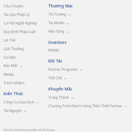
Thương Mại
Câu Chuyện
Thị Trường
Tài Liệu Pháp Lý
Tài Khoản
Cơ Hội Nghề Nghiệp
Nền Tảng
Quy Định Pháp Luật
Lợi Thế
Investors
Giải Thưởng
PAMM
Sự Kiện
Đối Tác
Bảo Mật
Partner Programs
Media
Thể Chế
Trách Nhiệm
Khuyến Mãi
Kiến Thức
Trung Thành
Công Cụ Giao Dịch
Chương Trình Khách Hàng Thân Thiết Partner
Tài Nguyên
XS & XS.com là thương hiệu của XS Group.