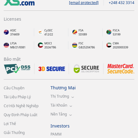
[email protected]
+248 432 3314
Licenses
ASIC
CySEC
FSA
FSCA
374409
412/22
SD089
53199
LFSA
MOCI
FSC
CMA
MB/21/0081
2024/786
GB25204786
2020000339
Bảo mật
Thương Mại
Câu Chuyện
Thị Trường
Tài Liệu Pháp Lý
Tài Khoản
Cơ Hội Nghề Nghiệp
Nền Tảng
Quy Định Pháp Luật
Lợi Thế
Investors
Giải Thưởng
PAMM