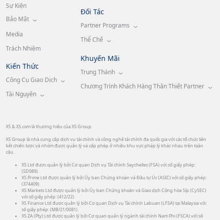
Sự Kiện
Đối Tác
Bảo Mật
Partner Programs
Media
Thể Chế
Trách Nhiệm
Khuyến Mãi
Kiến Thức
Trung Thành
Công Cụ Giao Dịch
Chương Trình Khách Hàng Thân Thiết Partner
Tài Nguyên
XS & XS.com là thương hiệu của XS Group.
XS Group là nhà cung cấp dịch vụ tài chính và công nghệ tài chính đa quốc gia với các tổ chức liên
kết chiến lược và nhóm được quản lý và cấp phép ở nhiều khu vực pháp lý khác nhau trên toàn
cầu.
XS Ltd được quản lý bởi Cơ quan Dịch vụ Tài chính Seychelles (FSA) với số giấy phép:
(SD089).
XS Prime Ltd được quản lý bởi Ủy ban Chứng khoán và Đầu tư Úc (ASIC) với số giấy phép:
(374409).
XS Markets Ltd được quản lý bởi Ủy ban Chứng khoán và Giao dịch Cộng hòa Síp (CySEC)
với số giấy phép: (412/22).
XS Finance Ltd được quản lý bởi Cơ quan Dịch vụ Tài chính Labuan (LFSA) tại Malaysia với
số giấy phép: (MB/21/0081).
XS ZA (Pty) Ltd được quản lý bởi Cơ quan quản lý ngành tài chính Nam Phi (FSCA) với số