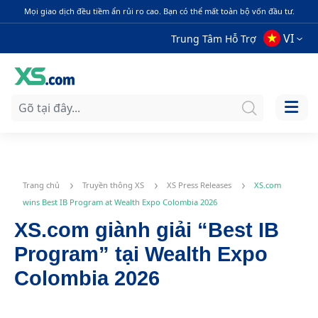
Mọi giao dịch đều tiềm ẩn rủi ro cao. Bạn có thể mất toàn bộ vốn đầu tư.
VI
Trung Tâm Hỗ Trợ
Trang chủ
Truyền thông XS
XS Press Releases
XS.com
wins Best IB Program at Wealth Expo Colombia 2026
XS.com giành giải “Best IB
Program” tại Wealth Expo
Colombia 2026