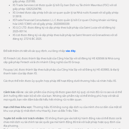
giấy phép: (53199).
XS Trade Services Ltd được quản lý bởi Ủy ban Dịch vụ Tài chính Mauritius (FSC) với số
giấy phép: GB25204786.
XS United được cấp phép bởi các cơ quan quản lý tại Nhà nước Kuwait với số giấy phép:
513918.
XSTrade Financial Consultation L.L.C được quản lý bởi Cơ quan Chứng khoán và Hàng
hóa UAE (‘CMA’) với số giấy phép: 20200000339.
XS (LC) LTD. được đăng ký và cấp phép theo luật pháp của Saint Lucia với số đăng ký:
2025-00114.
XS Ltd được đăng ký và cấp phép theo luật pháp tại Saint Vincent và Grenadines với số
đăng ký: 27216 BC 2025.
Để biết thêm chi tiết về các quy định, vui lòng nhấp
vào đây.
XS Fintech Ltd, được thành lập theo luật của Cộng hòa Síp với số đăng ký HE 426566 là Nhà cung
cấp giải pháp Fintech và là chi nhánh Công nghệ của XS Group.
Ficupay Ltd, được thành lập theo luật pháp của Cộng hòa Síp với số Đăng ký HE 433983, là đại lý
thanh toán của tập đoàn XS.
Các thực thể trên được ủy quyền hợp pháp để hoạt động dưới thương hiệu và nhãn hiệu XS.
Cảnh báo rủi ro:
các sản phẩm của chúng tôi được giao dịch ký quỹ, có mức độ rủi ro cao và có thể
ảnh hưởng đến toàn bộ số vốn của bạn. Những sản phẩm này có thể không phù hợp với tất cả
mọi người, bạn nên đảm bảo đã hiểu hết những rủi ro liên quan.
Hạn chế theo khu vực:
Thương hiệu XS không cung cấp dịch vụ của mình cho cư dân của một số
khu vực pháp lý nhất định như Hoa Kỳ, Iran và Bắc Triều Tiên.
Tuyên bố miễn trừ trách nhiệm:
XS không tham gia vào bất kỳ hành động nào có thể được coi là
chào mời dịch vụ tài chính tại các quốc gia mà hành động đó trái với luật pháp hoặc quy định của
địa phương.