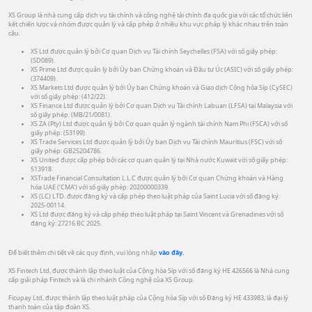
XS Group là nhà cung cấp dịch vụ tài chính và công nghệ tài chính đa quốc gia với các tổ chức liên
kết chiến lược và nhóm được quản lý và cấp phép ở nhiều khu vực pháp lý khác nhau trên toàn
cầu.
XS Ltd được quản lý bởi Cơ quan Dịch vụ Tài chính Seychelles (FSA) với số giấy phép:
(SD089).
XS Prime Ltd được quản lý bởi Ủy ban Chứng khoán và Đầu tư Úc (ASIC) với số giấy phép:
(374409).
XS Markets Ltd được quản lý bởi Ủy ban Chứng khoán và Giao dịch Cộng hòa Síp (CySEC)
với số giấy phép: (412/22).
XS Finance Ltd được quản lý bởi Cơ quan Dịch vụ Tài chính Labuan (LFSA) tại Malaysia với
số giấy phép: (MB/21/0081).
XS ZA (Pty) Ltd được quản lý bởi Cơ quan quản lý ngành tài chính Nam Phi (FSCA) với số
giấy phép: (53199).
XS Trade Services Ltd được quản lý bởi Ủy ban Dịch vụ Tài chính Mauritius (FSC) với số
giấy phép: GB25204786.
XS United được cấp phép bởi các cơ quan quản lý tại Nhà nước Kuwait với số giấy phép:
513918.
XSTrade Financial Consultation L.L.C được quản lý bởi Cơ quan Chứng khoán và Hàng
hóa UAE (‘CMA’) với số giấy phép: 20200000339.
XS (LC) LTD. được đăng ký và cấp phép theo luật pháp của Saint Lucia với số đăng ký:
2025-00114.
XS Ltd được đăng ký và cấp phép theo luật pháp tại Saint Vincent và Grenadines với số
đăng ký: 27216 BC 2025.
Để biết thêm chi tiết về các quy định, vui lòng nhấp
vào đây.
XS Fintech Ltd, được thành lập theo luật của Cộng hòa Síp với số đăng ký HE 426566 là Nhà cung
cấp giải pháp Fintech và là chi nhánh Công nghệ của XS Group.
Ficupay Ltd, được thành lập theo luật pháp của Cộng hòa Síp với số Đăng ký HE 433983, là đại lý
thanh toán của tập đoàn XS.