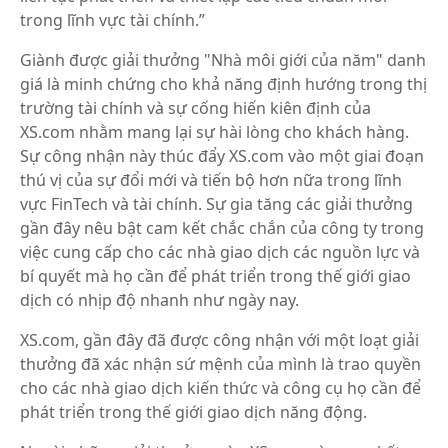
trong lĩnh vực tài chính.”
Giành được giải thưởng "Nhà môi giới của năm" danh
giá là minh chứng cho khả năng định hướng trong thị
trường tài chính và sự cống hiến kiên định của
XS.com nhằm mang lại sự hài lòng cho khách hàng.
Sự công nhận này thúc đẩy XS.com vào một giai đoạn
thú vị của sự đổi mới và tiến bộ hơn nữa trong lĩnh
vực FinTech và tài chính. Sự gia tăng các giải thưởng
gần đây nêu bật cam kết chắc chắn của công ty trong
việc cung cấp cho các nhà giao dịch các nguồn lực và
bí quyết mà họ cần để phát triển trong thế giới giao
dịch có nhịp độ nhanh như ngày nay.
XS.com, gần đây đã được công nhận với một loạt giải
thưởng đã xác nhận sứ mệnh của mình là trao quyền
cho các nhà giao dịch kiến ​​thức và công cụ họ cần để
phát triển trong thế giới giao dịch năng động.