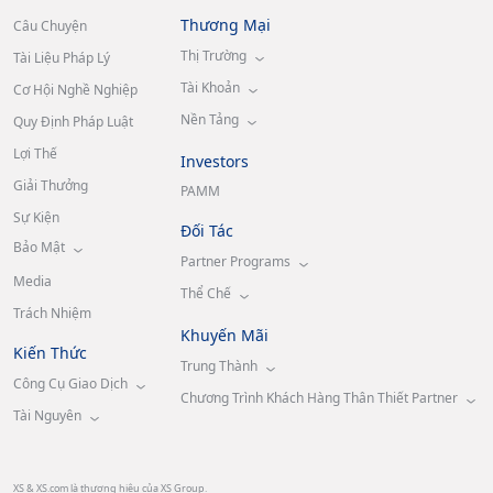
Thương Mại
Câu Chuyện
Thị Trường
Tài Liệu Pháp Lý
Tài Khoản
Cơ Hội Nghề Nghiệp
Nền Tảng
Quy Định Pháp Luật
Lợi Thế
Investors
Giải Thưởng
PAMM
Sự Kiện
Đối Tác
Bảo Mật
Partner Programs
Media
Thể Chế
Trách Nhiệm
Khuyến Mãi
Kiến Thức
Trung Thành
Công Cụ Giao Dịch
Chương Trình Khách Hàng Thân Thiết Partner
Tài Nguyên
XS & XS.com là thương hiệu của XS Group.