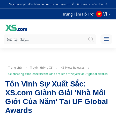
Mọi giao dịch đều tiềm ẩn rủi ro cao. Bạn có thể mất toàn bộ vốn đầu tư.
VI
Trung Tâm Hỗ Trợ
Trang chủ
Truyền thông XS
XS Press Releases
Celebrating excellence xscom wins broker of the year at uf global awards
Tôn Vinh Sự Xuất Sắc:
XS.com Giành Giải 'Nhà Môi
Giới Của Năm' Tại UF Global
Awards