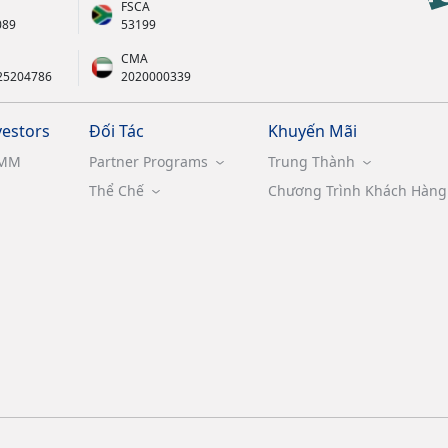
FSCA
089
53199
CMA
25204786
2020000339
vestors
Đối Tác
Khuyến Mãi
MM
Partner Programs
Trung Thành
Thể Chế
Chương Trình Khách Hàng 