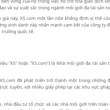
 bền vững của họ trong việc hỗ trợ nhà giao dịch vớ
đạo và sự xuất sắc trong ngành môi giới đa tài sản to
nh giá này, XS.com một lần nữa khẳng định vị thế c
hững vinh danh này nhấn mạnh cam kết của công ty đ
ị trường quốc tế.
ệu “XS” hoặc “XS.com”) là Nhà môi giới đa tài sản 
XS.com đã phát triển trở thành một trong những đ
h trực tuyến, với nhiều giấy phép tại các khu vực p
, nhà đầu tư tổ chức và các nhà môi giới trên toàn