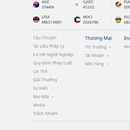
ASIC
CySEC
FSA
374409
412/22
SD
LFSA
MOCI
FSC
MB/21/0081
2024/786
GB
Câu Chuyện
Thương Mại
In
Tài Liệu Pháp Lý
Thị Trường
PA
Cơ Hội Nghề Nghiệp
Tài Khoản
Quy Định Pháp Luật
Nền Tảng
Lợi Thế
Giải Thưởng
Sự Kiện
Bảo Mật
Media
Trách Nhiệm