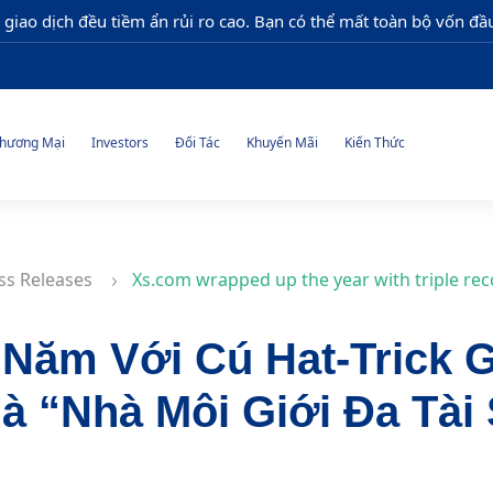
 giao dịch đều tiềm ẩn rủi ro cao. Bạn có thể mất toàn bộ vốn đầu
hương Mại
Investors
Đối Tác
Khuyến Mãi
Kiến Thức
ss Releases
Xs.com wrapped up the year with triple rec
Năm Với Cú Hat-Trick G
à “Nhà Môi Giới Đa Tài 