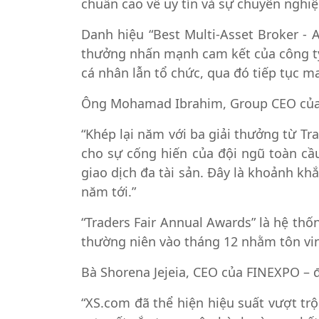
chuẩn cao về uy tín và sự chuyên nghiệ
Danh hiệu “Best Multi-Asset Broker - 
thưởng nhấn mạnh cam kết của công ty
cá nhân lẫn tổ chức, qua đó tiếp tục m
Ông Mohamad Ibrahim, Group CEO của 
“Khép lại năm với ba giải thưởng từ Tr
cho sự cống hiến của đội ngũ toàn cầu
giao dịch đa tài sản. Đây là khoảnh k
năm tới.”
“Traders Fair Annual Awards” là hệ thố
thường niên vào tháng 12 nhằm tôn vin
Bà Shorena Jejeia, CEO của FINEXPO – đơ
“XS.com đã thể hiện hiệu suất vượt tr