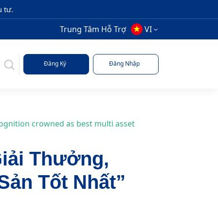
 tư.
Trung Tâm Hỗ Trợ
VI
Đăng Ký
Đăng Nhập
ognition crowned as best multi asset
iải Thưởng,
Sản Tốt Nhất”