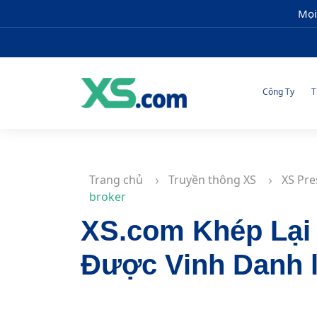
Mọi
Công Ty
T
Trang chủ
Truyền thông XS
XS Pre
broker
XS.com Khép Lại 
Được Vinh Danh l