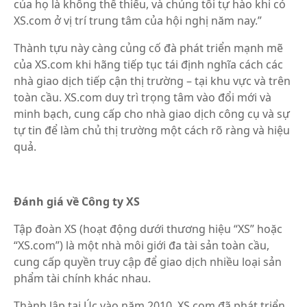
của họ là không thể thiếu, và chúng tôi tự hào khi có
XS.com ở vị trí trung tâm của hội nghị năm nay.”
Thành tựu này càng củng cố đà phát triển mạnh mẽ
của XS.com khi hãng tiếp tục tái định nghĩa cách các
nhà giao dịch tiếp cận thị trường – tại khu vực và trên
toàn cầu. XS.com duy trì trọng tâm vào đổi mới và
minh bạch, cung cấp cho nhà giao dịch công cụ và sự
tự tin để làm chủ thị trường một cách rõ ràng và hiệu
quả.
Đánh giá về Công ty XS
Tập đoàn XS (hoạt động dưới thương hiệu “XS” hoặc
“XS.com”) là một nhà môi giới đa tài sản toàn cầu,
cung cấp quyền truy cập để giao dịch nhiều loại sản
phẩm tài chính khác nhau.
Thành lập tại Úc vào năm 2010, XS.com đã phát triển