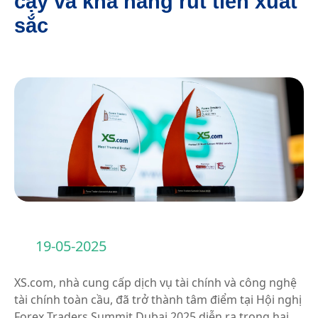
cậy và khả năng rút tiền xuất
sắc
19-05-2025
XS.com, nhà cung cấp dịch vụ tài chính và công nghệ
tài chính toàn cầu, đã trở thành tâm điểm tại Hội nghị
Forex Traders Summit Dubai 2025 diễn ra trong hai