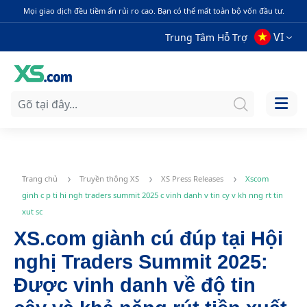
Mọi giao dịch đều tiềm ẩn rủi ro cao. Bạn có thể mất toàn bộ vốn đầu tư.
VI
Trung Tâm Hỗ Trợ
Trang chủ
Truyền thông XS
XS Press Releases
Xscom
ginh c p ti hi ngh traders summit 2025 c vinh danh v tin cy v kh nng rt tin
xut sc
XS.com giành cú đúp tại Hội
nghị Traders Summit 2025:
Được vinh danh về độ tin