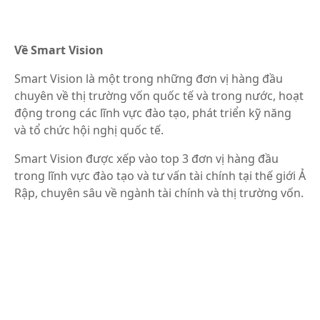
Về Smart Vision
Smart Vision là một trong những đơn vị hàng đầu
chuyên về thị trường vốn quốc tế và trong nước, hoạt
động trong các lĩnh vực đào tạo, phát triển kỹ năng
và tổ chức hội nghị quốc tế.
Smart Vision được xếp vào top 3 đơn vị hàng đầu
trong lĩnh vực đào tạo và tư vấn tài chính tại thế giới Ả
Rập, chuyên sâu về ngành tài chính và thị trường vốn.