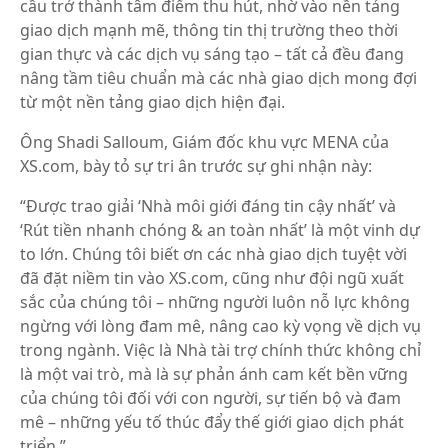
cầu trở thành tâm điểm thu hút, nhờ vào nền tảng
giao dịch mạnh mẽ, thông tin thị trường theo thời
gian thực và các dịch vụ sáng tạo – tất cả đều đang
nâng tầm tiêu chuẩn mà các nhà giao dịch mong đợi
từ một nền tảng giao dịch hiện đại.
Ông Shadi Salloum, Giám đốc khu vực MENA của
XS.com, bày tỏ sự tri ân trước sự ghi nhận này:
“Được trao giải ‘Nhà môi giới đáng tin cậy nhất’ và
‘Rút tiền nhanh chóng & an toàn nhất’ là một vinh dự
to lớn. Chúng tôi biết ơn các nhà giao dịch tuyệt vời
đã đặt niềm tin vào XS.com, cũng như đội ngũ xuất
sắc của chúng tôi – những người luôn nỗ lực không
ngừng với lòng đam mê, nâng cao kỳ vọng về dịch vụ
trong ngành. Việc là Nhà tài trợ chính thức không chỉ
là một vai trò, mà là sự phản ánh cam kết bền vững
của chúng tôi đối với con người, sự tiến bộ và đam
mê – những yếu tố thúc đẩy thế giới giao dịch phát
triển.”