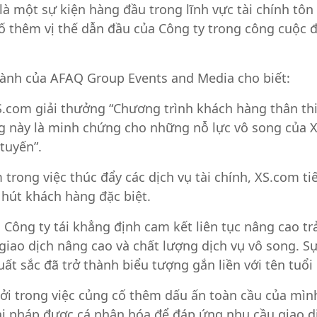
r là một sự kiện hàng đầu trong lĩnh vực tài chính t
 thêm vị thế dẫn đầu của Công ty trong công cuộc đ
hành của AFAQ Group Events and Media cho biết:
.com giải thưởng “Chương trình khách hàng thân thiết
ởng này là minh chứng cho những nỗ lực vô song của 
tuyến”.
 trong việc thúc đẩy các dịch vụ tài chính, XS.com ti
 hút khách hàng đặc biệt.
Công ty tái khẳng định cam kết liên tục nâng cao t
rợ giao dịch nâng cao và chất lượng dịch vụ vô song.
uất sắc đã trở thành biểu tượng gắn liền với tên tuổ
khởi trong việc củng cố thêm dấu ấn toàn cầu của mì
i pháp được cá nhân hóa để đáp ứng nhu cầu giao d