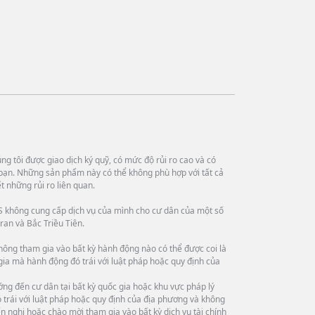
g tôi được giao dịch ký quỹ, có mức độ rủi ro cao và có
bạn. Những sản phẩm này có thể không phù hợp với tất cả
 những rủi ro liên quan.
 không cung cấp dịch vụ của mình cho cư dân của một số
ran và Bắc Triều Tiên.
hông tham gia vào bất kỳ hành động nào có thể được coi là
 gia mà hành động đó trái với luật pháp hoặc quy định của
ng đến cư dân tại bất kỳ quốc gia hoặc khu vực pháp lý
trái với luật pháp hoặc quy định của địa phương và không
n nghị hoặc chào mời tham gia vào bất kỳ dịch vụ tài chính