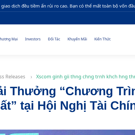
 giao dịch đều tiềm ẩn rủi ro cao. Bạn có thể mất toàn bộ vốn đầu
hương Mại
Investors
Đối Tác
Khuyến Mãi
Kiến Thức
ss Releases
Xscom ginh gii thng chng trnh khch hng thn t
ải Thưởng “Chương Trì
ất” tại Hội Nghị Tài Ch