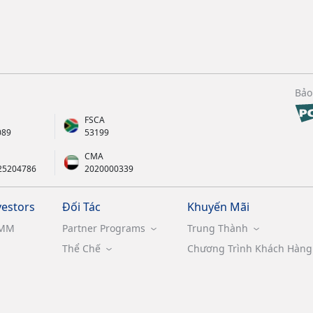
Bảo
FSCA
089
53199
CMA
25204786
2020000339
vestors
Đối Tác
Khuyến Mãi
MM
Partner Programs
Trung Thành
Thể Chế
Chương Trình Khách Hàng 