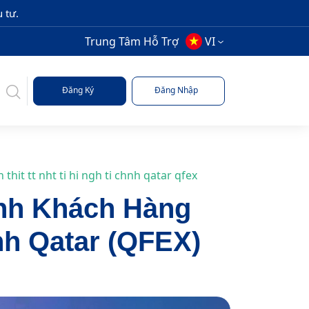
 tư.
Trung Tâm Hỗ Trợ
VI
Đăng Ký
Đăng Nhập
hit tt nht ti hi ngh ti chnh qatar qfex
nh Khách Hàng
ính Qatar (QFEX)