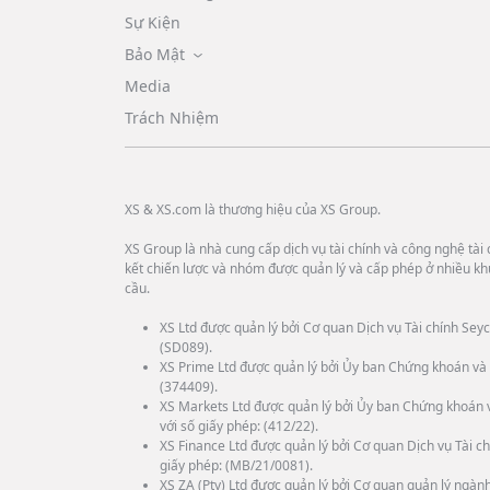
Sự Kiện
Bảo Mật
Media
Trách Nhiệm
XS & XS.com là thương hiệu của XS Group.
XS Group là nhà cung cấp dịch vụ tài chính và công nghệ tài c
kết chiến lược và nhóm được quản lý và cấp phép ở nhiều kh
cầu.
XS Ltd được quản lý bởi Cơ quan Dịch vụ Tài chính Seyc
(SD089).
XS Prime Ltd được quản lý bởi Ủy ban Chứng khoán và 
(374409).
XS Markets Ltd được quản lý bởi Ủy ban Chứng khoán 
với số giấy phép: (412/22).
XS Finance Ltd được quản lý bởi Cơ quan Dịch vụ Tài ch
giấy phép: (MB/21/0081).
XS ZA (Pty) Ltd được quản lý bởi Cơ quan quản lý ngành