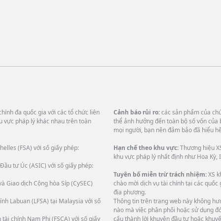
hính đa quốc gia với các tổ chức liên
Cảnh báo rủi ro:
các sản phẩm của chún
u vực pháp lý khác nhau trên toàn
thể ảnh hưởng đến toàn bộ số vốn của 
mọi người, bạn nên đảm bảo đã hiểu hết
helles (FSA) với số giấy phép:
Hạn chế theo khu vực:
Thương hiệu XS
khu vực pháp lý nhất định như Hoa Kỳ, I
Đầu tư Úc (ASIC) với số giấy phép:
Tuyên bố miễn trừ trách nhiệm:
XS k
và Giao dịch Cộng hòa Síp (CySEC)
chào mời dịch vụ tài chính tại các quốc
địa phương.
ính Labuan (LFSA) tại Malaysia với số
Thông tin trên trang web này không hướ
nào mà việc phân phối hoặc sử dụng đó 
 tài chính Nam Phi (FSCA) với số giấy
cấu thành lời khuyên đầu tư hoặc khuyế