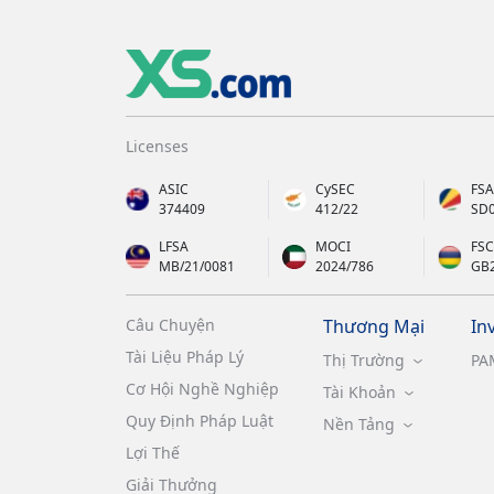
Licenses
ASIC
CySEC
FSA
374409
412/22
SD
LFSA
MOCI
FSC
MB/21/0081
2024/786
GB
Câu Chuyện
Thương Mại
In
Tài Liệu Pháp Lý
Thị Trường
PA
Cơ Hội Nghề Nghiệp
Tài Khoản
Quy Định Pháp Luật
Nền Tảng
Lợi Thế
Giải Thưởng