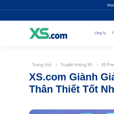
Mọi
Công Ty
T
Trang chủ
Truyền thông XS
XS Pre
XS.com Giành Gi
Thân Thiết Tốt Nh