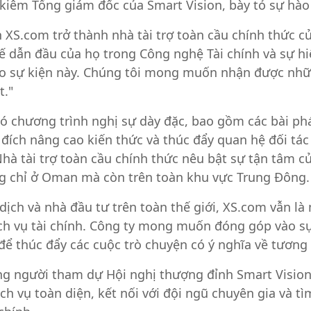
iêm Tổng giám đốc của Smart Vision, bày tỏ sự hào
 XS.com trở thành nhà tài trợ toàn cầu chính thức c
thế dẫn đầu của họ trong Công nghệ Tài chính và sự 
ho sự kiện này. Chúng tôi mong muốn nhận được nhữn
t."
ó chương trình nghị sự dày đặc, bao gồm các bài phá
ích nâng cao kiến thức và thúc đẩy quan hệ đối tác
Nhà tài trợ toàn cầu chính thức nêu bật sự tận tâm c
ông chỉ ở Oman mà còn trên toàn khu vực Trung Đông.
dịch và nhà đầu tư trên toàn thế giới, XS.com vẫn là
ịch vụ tài chính. Công ty mong muốn đóng góp vào s
 thúc đẩy các cuộc trò chuyện có ý nghĩa về tương la
ng người tham dự Hội nghị thượng đỉnh Smart Vision
h vụ toàn diện, kết nối với đội ngũ chuyên gia và tì