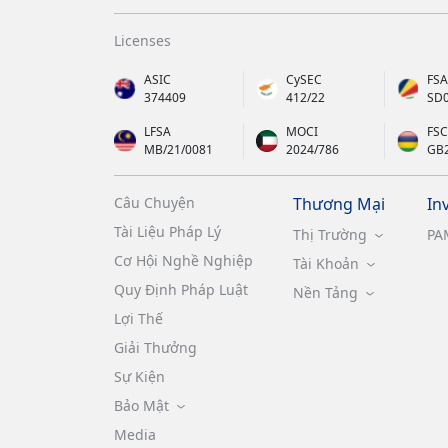
Licenses
ASIC
CySEC
FSA
374409
412/22
SD
LFSA
MOCI
FSC
MB/21/0081
2024/786
GB
Câu Chuyện
Thương Mại
In
Tài Liệu Pháp Lý
Thị Trường
PA
Cơ Hội Nghề Nghiệp
Tài Khoản
Quy Định Pháp Luật
Nền Tảng
Lợi Thế
Giải Thưởng
Sự Kiện
Bảo Mật
Media