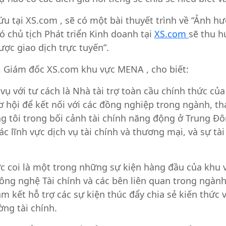
ại XS.com , sẽ có một bài thuyết trình về “Ảnh hưở
ó chủ tịch Phát triển Kinh doanh tại
XS.com
sẽ thu h
ược giao dịch trực tuyến”.
um, Giám đốc XS.com khu vực MENA , cho biết:
vụ với tư cách là Nhà tài trợ toàn cầu chính thức củ
ơ hội để kết nối với các đồng nghiệp trong ngành, th
g tôi trong bối cảnh tài chính năng động ở Trung Đô
c lĩnh vực dịch vụ tài chính và thương mại, và sự tà
 coi là một trong những sự kiện hàng đầu của khu vự
Công nghệ Tài chính và các bên liên quan trong ngành
m kết hỗ trợ các sự kiện thúc đẩy chia sẻ kiến thức và
ờng tài chính.