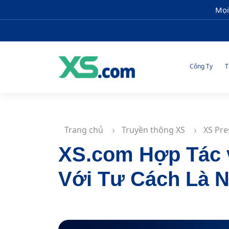
Mọi
Công Ty
T
Trang chủ
Truyền thông XS
XS Pre
XS.com Hợp Tác v
Với Tư Cách Là N