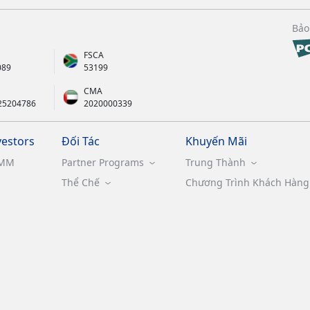
Bảo
FSCA
089
53199
CMA
25204786
2020000339
vestors
Đối Tác
Khuyến Mãi
MM
Partner Programs
Trung Thành
Thể Chế
Chương Trình Khách Hàng 