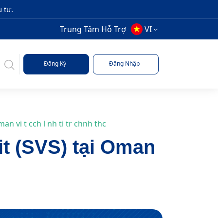
 tư.
Trung Tâm Hỗ Trợ
VI
Đăng Ký
Đăng Nhập
n vi t cch l nh ti tr chnh thc
t (SVS) tại Oman