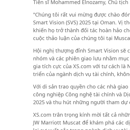
Tiến sĩ Mohammed Elnozamy, Chủ tịch k
"Chúng tôi rất vui mừng được chào đón
Smart Vision (SVS) 2025 tại Oman. Vị 
khiến họ trở thành đối tác hoàn hảo c
cuộc thảo luận của chúng tôi tại Musca
Hội nghị thượng đỉnh Smart Vision sẽ c
nhóm và các phiên giao lưu nhằm mục đ
gia tích cực của XS.com với tư cách là 
triển của ngành dịch vụ tài chính, kh
Với di sản trao quyền cho các nhà giao 
công nghiệp Công nghệ tài chính và D
2025 và thu hút những người tham dự để
XS.com trân trọng kính mời tất cả nhữ
JW Marriott Muscat để khám phá các dịc