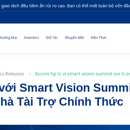
 giao dịch đều tiềm ẩn rủi ro cao. Bạn có thể mất toàn bộ vốn đầu
hương Mại
Investors
Đối Tác
Khuyến Mãi
Kiến Thức
ss Releases
Xscom hp tc vi smart vision summit svs ti oma
ới Smart Vision Summi
hà Tài Trợ Chính Thức