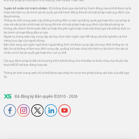
khu vực pháp lý nhất định như Hoa Kỳ, Iran và Bắc Triều Tiên.
Tuyên bố miễn trừ trách nhiệm:
XS không tham gia vào bất kỳ hành động nào có thể được coi là
chào mời dịch vụ tài chính tại các quốc gia mà hành động đó trái với luật pháp hoặc quy định của
địa phương.
Thông tin trên trang web này không hướng đến cư dân tại bất kỳ quốc gia hoặc khu vực pháp lý
nào mà việc phân phối hoặc sử dụng đó trái với luật pháp hoặc quy định của địa phương và
không cấu thành lời khuyên đầu tư hoặc khuyến nghị hoặc chào mời tham gia vào bất kỳ dịch vụ
tài chính và hoạt động đầu tư nào.
Ngoài ra, trang web này cung cấp các tùy chọn dịch ngôn ngữ để nâng cao trải nghiệm và khả
năng truy cập của người dùng.
Bản dịch sang các ngôn ngữ khác ngoài tiếng Anh chỉ được cung cấp cho mục đích thông tin và
tiện lợi và không nhằm mục đích cung cấp, quảng bá hoặc chào mời dịch vụ tài chính cho các cá
nhân cư trú tại các quốc gia hoặc khu vực cụ thể.
Các quy định pháp lý đối với chương trình bồi thường cho nhà đầu tư khác nhau tùy thuộc vào
thực thể XS mà bạn đang hợp tác.
Thông tin trên trang web chỉ có thể được sao chép khi có sự cho phép bằng văn bản của đội ngũ
XS.
Đã đăng ký Bản quyền ©2010 - 2026