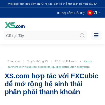
Mọi giao dịch đều tiềm ẩn rủi ro cao. Bạn có thể mất toàn bộ vốn đầu tư.
VI
Trung Tâm Hỗ Trợ
Trang chủ
Truyền thông XS
XS Press Releases
Xscom
partners with fxcubic to expand its liquidity distribution ecosystem
XS.com hợp tác với FXCubic
để mở rộng hệ sinh thái
phân phối thanh khoản