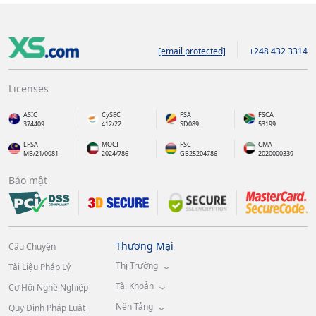
[email protected]
+248 432 3314
Licenses
ASIC
CySEC
FSA
FSCA
374409
412/22
SD089
53199
LFSA
MOCI
FSC
CMA
MB/21/0081
2024/786
GB25204786
2020000339
Bảo mật
Thương Mại
Câu Chuyện
Thị Trường
Tài Liệu Pháp Lý
Tài Khoản
Cơ Hội Nghề Nghiệp
Nền Tảng
Quy Định Pháp Luật