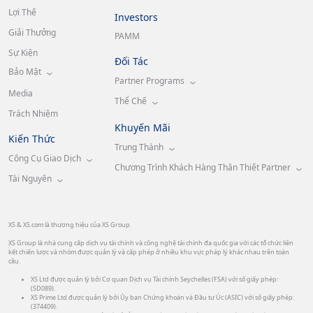
Lợi Thế
Investors
Giải Thưởng
PAMM
Sự Kiện
Đối Tác
Bảo Mật
Partner Programs
Media
Thể Chế
Trách Nhiệm
Khuyến Mãi
Kiến Thức
Trung Thành
Công Cụ Giao Dịch
Chương Trình Khách Hàng Thân Thiết Partner
Tài Nguyên
XS & XS.com là thương hiệu của XS Group.
XS Group là nhà cung cấp dịch vụ tài chính và công nghệ tài chính đa quốc gia với các tổ chức liên
kết chiến lược và nhóm được quản lý và cấp phép ở nhiều khu vực pháp lý khác nhau trên toàn
cầu.
XS Ltd được quản lý bởi Cơ quan Dịch vụ Tài chính Seychelles (FSA) với số giấy phép:
(SD089).
XS Prime Ltd được quản lý bởi Ủy ban Chứng khoán và Đầu tư Úc (ASIC) với số giấy phép:
(374409).