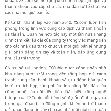
khoản, XS.com sẽ mở rộng khả năng tiếp cận dịch vụ
thanh khoản cao cấp cho các nhà đầu tư tổ chức và
các nhà môi giới bán lẻ.
Kể từ khi thành lập vào năm 2010, XS.com luôn tiên
phong trong lĩnh vực cung cấp dịch vụ thanh khoản
đa tài sản. Quan hệ hợp tác này một lần nữa khẳng
định cam kết lâu dài của công ty trong việc mang đến
cho các nhà đầu tư tổ chức và môi giới bán lẻ những
giải pháp đáng tin cậy và toàn diện, đáp ứng đúng
nhu cầu thị trường.
Có trụ sở tại London, FXCubic được công nhận nhờ
khả năng vượt trội trong việc tổng hợp giá cạnh
tranh, cung cấp thanh khoản sâu, tự động hóa quản
lý rủi ro tích hợp, cùng nhiều tính năng độc đáo của
công nghệ cầu nối tiên tiến. Đặc biệt, công nghệ
bridge của FXCubic nổi tiếng về độ ổn định ngay cả
trong giai đoạn biến động mạnh, khiến nó trở thành
giải pháp đáng tin cậy cho các nhà môi giới trên toàn