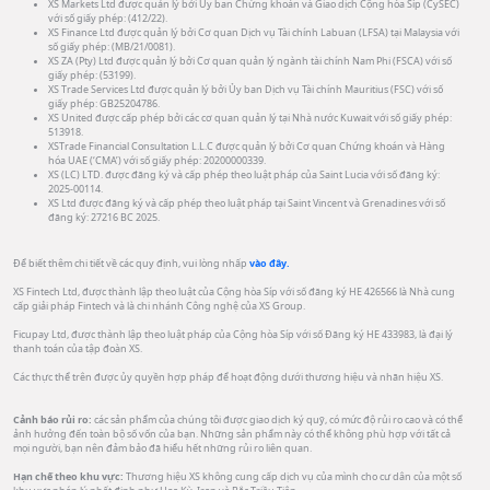
XS Markets Ltd được quản lý bởi Ủy ban Chứng khoán và Giao dịch Cộng hòa Síp (CySEC)
với số giấy phép: (412/22).
XS Finance Ltd được quản lý bởi Cơ quan Dịch vụ Tài chính Labuan (LFSA) tại Malaysia với
số giấy phép: (MB/21/0081).
XS ZA (Pty) Ltd được quản lý bởi Cơ quan quản lý ngành tài chính Nam Phi (FSCA) với số
giấy phép: (53199).
XS Trade Services Ltd được quản lý bởi Ủy ban Dịch vụ Tài chính Mauritius (FSC) với số
giấy phép: GB25204786.
XS United được cấp phép bởi các cơ quan quản lý tại Nhà nước Kuwait với số giấy phép:
513918.
XSTrade Financial Consultation L.L.C được quản lý bởi Cơ quan Chứng khoán và Hàng
hóa UAE (‘CMA’) với số giấy phép: 20200000339.
XS (LC) LTD. được đăng ký và cấp phép theo luật pháp của Saint Lucia với số đăng ký:
2025-00114.
XS Ltd được đăng ký và cấp phép theo luật pháp tại Saint Vincent và Grenadines với số
đăng ký: 27216 BC 2025.
Để biết thêm chi tiết về các quy định, vui lòng nhấp
vào đây.
XS Fintech Ltd, được thành lập theo luật của Cộng hòa Síp với số đăng ký HE 426566 là Nhà cung
cấp giải pháp Fintech và là chi nhánh Công nghệ của XS Group.
Ficupay Ltd, được thành lập theo luật pháp của Cộng hòa Síp với số Đăng ký HE 433983, là đại lý
thanh toán của tập đoàn XS.
Các thực thể trên được ủy quyền hợp pháp để hoạt động dưới thương hiệu và nhãn hiệu XS.
Cảnh báo rủi ro:
các sản phẩm của chúng tôi được giao dịch ký quỹ, có mức độ rủi ro cao và có thể
ảnh hưởng đến toàn bộ số vốn của bạn. Những sản phẩm này có thể không phù hợp với tất cả
mọi người, bạn nên đảm bảo đã hiểu hết những rủi ro liên quan.
Hạn chế theo khu vực:
Thương hiệu XS không cung cấp dịch vụ của mình cho cư dân của một số