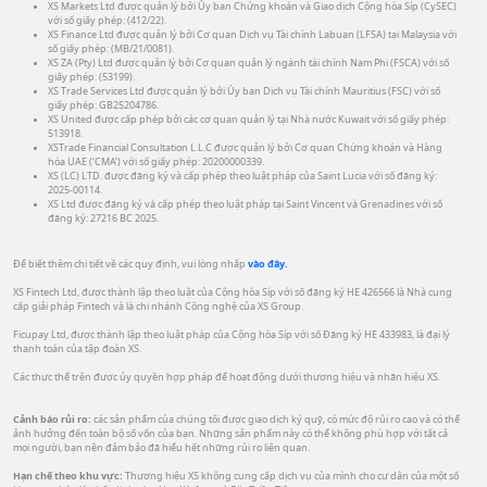
XS Markets Ltd được quản lý bởi Ủy ban Chứng khoán và Giao dịch Cộng hòa Síp (CySEC)
với số giấy phép: (412/22).
XS Finance Ltd được quản lý bởi Cơ quan Dịch vụ Tài chính Labuan (LFSA) tại Malaysia với
số giấy phép: (MB/21/0081).
XS ZA (Pty) Ltd được quản lý bởi Cơ quan quản lý ngành tài chính Nam Phi (FSCA) với số
giấy phép: (53199).
XS Trade Services Ltd được quản lý bởi Ủy ban Dịch vụ Tài chính Mauritius (FSC) với số
giấy phép: GB25204786.
XS United được cấp phép bởi các cơ quan quản lý tại Nhà nước Kuwait với số giấy phép:
513918.
XSTrade Financial Consultation L.L.C được quản lý bởi Cơ quan Chứng khoán và Hàng
hóa UAE (‘CMA’) với số giấy phép: 20200000339.
XS (LC) LTD. được đăng ký và cấp phép theo luật pháp của Saint Lucia với số đăng ký:
2025-00114.
XS Ltd được đăng ký và cấp phép theo luật pháp tại Saint Vincent và Grenadines với số
đăng ký: 27216 BC 2025.
Để biết thêm chi tiết về các quy định, vui lòng nhấp
vào đây.
XS Fintech Ltd, được thành lập theo luật của Cộng hòa Síp với số đăng ký HE 426566 là Nhà cung
cấp giải pháp Fintech và là chi nhánh Công nghệ của XS Group.
Ficupay Ltd, được thành lập theo luật pháp của Cộng hòa Síp với số Đăng ký HE 433983, là đại lý
thanh toán của tập đoàn XS.
Các thực thể trên được ủy quyền hợp pháp để hoạt động dưới thương hiệu và nhãn hiệu XS.
Cảnh báo rủi ro:
các sản phẩm của chúng tôi được giao dịch ký quỹ, có mức độ rủi ro cao và có thể
ảnh hưởng đến toàn bộ số vốn của bạn. Những sản phẩm này có thể không phù hợp với tất cả
mọi người, bạn nên đảm bảo đã hiểu hết những rủi ro liên quan.
Hạn chế theo khu vực:
Thương hiệu XS không cung cấp dịch vụ của mình cho cư dân của một số