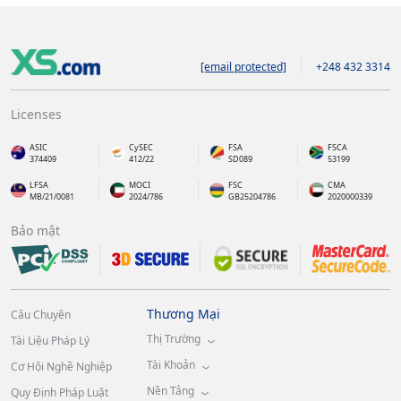
[email protected]
+248 432 3314
Licenses
ASIC
CySEC
FSA
FSCA
374409
412/22
SD089
53199
LFSA
MOCI
FSC
CMA
MB/21/0081
2024/786
GB25204786
2020000339
Bảo mật
Thương Mại
Câu Chuyện
Thị Trường
Tài Liệu Pháp Lý
Tài Khoản
Cơ Hội Nghề Nghiệp
Nền Tảng
Quy Định Pháp Luật