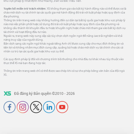
khu vực pháp lý nhất định như Hoa Kỳ, Iran và Bắc Triều Tiên.
Tuyên bố miễn trừ trách nhiệm:
XS không tham gia vào bất kỳ hành động nào có thể được coi là
chào mời dịch vụ tài chính tại các quốc gia mà hành động đó trái với luật pháp hoặc quy định của
địa phương.
Thông tin trên trang web này không hướng đến cư dân tại bất kỳ quốc gia hoặc khu vực pháp lý
nào mà việc phân phối hoặc sử dụng đó trái với luật pháp hoặc quy định của địa phương và
không cấu thành lời khuyên đầu tư hoặc khuyến nghị hoặc chào mời tham gia vào bất kỳ dịch vụ
tài chính và hoạt động đầu tư nào.
Ngoài ra, trang web này cung cấp các tùy chọn dịch ngôn ngữ để nâng cao trải nghiệm và khả
năng truy cập của người dùng.
Bản dịch sang các ngôn ngữ khác ngoài tiếng Anh chỉ được cung cấp cho mục đích thông tin và
tiện lợi và không nhằm mục đích cung cấp, quảng bá hoặc chào mời dịch vụ tài chính cho các cá
nhân cư trú tại các quốc gia hoặc khu vực cụ thể.
Các quy định pháp lý đối với chương trình bồi thường cho nhà đầu tư khác nhau tùy thuộc vào
thực thể XS mà bạn đang hợp tác.
Thông tin trên trang web chỉ có thể được sao chép khi có sự cho phép bằng văn bản của đội ngũ
XS.
Đã đăng ký Bản quyền ©2010 - 2026