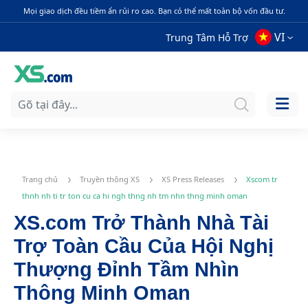
Mọi giao dịch đều tiềm ẩn rủi ro cao. Bạn có thể mất toàn bộ vốn đầu tư.
VI
Trung Tâm Hỗ Trợ
Trang chủ
Truyền thông XS
XS Press Releases
Xscom tr
thnh nh ti tr ton cu ca hi ngh thng nh tm nhn thng minh oman
XS.com Trở Thành Nhà Tài
Trợ Toàn Cầu Của Hội Nghị
Thượng Đỉnh Tầm Nhìn
Thông Minh Oman