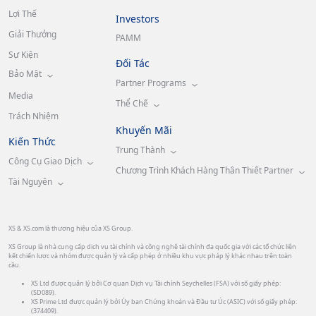
Lợi Thế
Investors
Giải Thưởng
PAMM
Sự Kiện
Đối Tác
Bảo Mật
Partner Programs
Media
Thể Chế
Trách Nhiệm
Khuyến Mãi
Kiến Thức
Trung Thành
Công Cụ Giao Dịch
Chương Trình Khách Hàng Thân Thiết Partner
Tài Nguyên
XS & XS.com là thương hiệu của XS Group.
XS Group là nhà cung cấp dịch vụ tài chính và công nghệ tài chính đa quốc gia với các tổ chức liên
kết chiến lược và nhóm được quản lý và cấp phép ở nhiều khu vực pháp lý khác nhau trên toàn
cầu.
XS Ltd được quản lý bởi Cơ quan Dịch vụ Tài chính Seychelles (FSA) với số giấy phép:
(SD089).
XS Prime Ltd được quản lý bởi Ủy ban Chứng khoán và Đầu tư Úc (ASIC) với số giấy phép:
(374409).