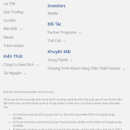
Lợi Thế
Investors
Giải Thưởng
PAMM
Sự Kiện
Đối Tác
Bảo Mật
Partner Programs
Media
Thể Chế
Trách Nhiệm
Khuyến Mãi
Kiến Thức
Trung Thành
Công Cụ Giao Dịch
Chương Trình Khách Hàng Thân Thiết Partner
Tài Nguyên
XS & XS.com là thương hiệu của XS Group.
XS Group là nhà cung cấp dịch vụ tài chính và công nghệ tài chính đa quốc gia với các tổ chức liên
kết chiến lược và nhóm được quản lý và cấp phép ở nhiều khu vực pháp lý khác nhau trên toàn
cầu.
XS Ltd được quản lý bởi Cơ quan Dịch vụ Tài chính Seychelles (FSA) với số giấy phép:
(SD089).
XS Prime Ltd được quản lý bởi Ủy ban Chứng khoán và Đầu tư Úc (ASIC) với số giấy phép:
(374409).
XS Markets Ltd được quản lý bởi Ủy ban Chứng khoán và Giao dịch Cộng hòa Síp (CySEC)