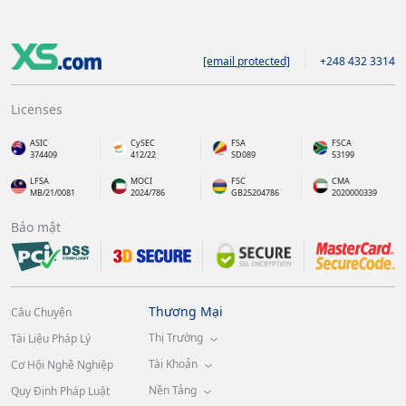
[email protected]
+248 432 3314
Licenses
ASIC
CySEC
FSA
FSCA
374409
412/22
SD089
53199
LFSA
MOCI
FSC
CMA
MB/21/0081
2024/786
GB25204786
2020000339
Bảo mật
Thương Mại
Câu Chuyện
Thị Trường
Tài Liệu Pháp Lý
Tài Khoản
Cơ Hội Nghề Nghiệp
Nền Tảng
Quy Định Pháp Luật