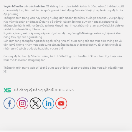
Tuyên bố miễn trừ trách nhiệm:
XS không tham gia vào bất kỳ hành động nào có thể được coi là
chào mời dịch vụ tài chính tại các quốc gia mà hành động đó trái với luật pháp hoặc quy định của
địa phương.
Thông tin trên trang web này không hướng đến cư dân tại bất kỳ quốc gia hoặc khu vực pháp lý
nào mà việc phân phối hoặc sử dụng đó trái với luật pháp hoặc quy định của địa phương và
không cấu thành lời khuyên đầu tư hoặc khuyến nghị hoặc chào mời tham gia vào bất kỳ dịch vụ
tài chính và hoạt động đầu tư nào.
Ngoài ra, trang web này cung cấp các tùy chọn dịch ngôn ngữ để nâng cao trải nghiệm và khả
năng truy cập của người dùng.
Bản dịch sang các ngôn ngữ khác ngoài tiếng Anh chỉ được cung cấp cho mục đích thông tin và
tiện lợi và không nhằm mục đích cung cấp, quảng bá hoặc chào mời dịch vụ tài chính cho các cá
nhân cư trú tại các quốc gia hoặc khu vực cụ thể.
Các quy định pháp lý đối với chương trình bồi thường cho nhà đầu tư khác nhau tùy thuộc vào
thực thể XS mà bạn đang hợp tác.
Thông tin trên trang web chỉ có thể được sao chép khi có sự cho phép bằng văn bản của đội ngũ
XS.
Đã đăng ký Bản quyền ©2010 - 2026