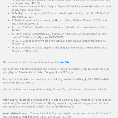
với số giấy phép: (412/22).
XS Finance Ltd được quản lý bởi Cơ quan Dịch vụ Tài chính Labuan (LFSA) tại Malaysia với
số giấy phép: (MB/21/0081).
XS ZA (Pty) Ltd được quản lý bởi Cơ quan quản lý ngành tài chính Nam Phi (FSCA) với số
giấy phép: (53199).
XS Trade Services Ltd được quản lý bởi Ủy ban Dịch vụ Tài chính Mauritius (FSC) với số
giấy phép: GB25204786.
XS United được cấp phép bởi các cơ quan quản lý tại Nhà nước Kuwait với số giấy phép:
513918.
XSTrade Financial Consultation L.L.C được quản lý bởi Cơ quan Chứng khoán và Hàng
hóa UAE (‘CMA’) với số giấy phép: 20200000339.
XS (LC) LTD. được đăng ký và cấp phép theo luật pháp của Saint Lucia với số đăng ký:
2025-00114.
XS Ltd được đăng ký và cấp phép theo luật pháp tại Saint Vincent và Grenadines với số
đăng ký: 27216 BC 2025.
Để biết thêm chi tiết về các quy định, vui lòng nhấp
vào đây.
XS Fintech Ltd, được thành lập theo luật của Cộng hòa Síp với số đăng ký HE 426566 là Nhà cung
cấp giải pháp Fintech và là chi nhánh Công nghệ của XS Group.
Ficupay Ltd, được thành lập theo luật pháp của Cộng hòa Síp với số Đăng ký HE 433983, là đại lý
thanh toán của tập đoàn XS.
Các thực thể trên được ủy quyền hợp pháp để hoạt động dưới thương hiệu và nhãn hiệu XS.
Cảnh báo rủi ro:
các sản phẩm của chúng tôi được giao dịch ký quỹ, có mức độ rủi ro cao và có thể
ảnh hưởng đến toàn bộ số vốn của bạn. Những sản phẩm này có thể không phù hợp với tất cả
mọi người, bạn nên đảm bảo đã hiểu hết những rủi ro liên quan.
Hạn chế theo khu vực:
Thương hiệu XS không cung cấp dịch vụ của mình cho cư dân của một số
khu vực pháp lý nhất định như Hoa Kỳ, Iran và Bắc Triều Tiên.