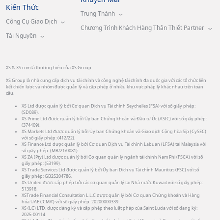
Kiến Thức
Trung Thành
Công Cụ Giao Dịch
Chương Trình Khách Hàng Thân Thiết Partner
Tài Nguyên
XS & XS.com là thương hiệu của XS Group.
XS Group là nhà cung cấp dịch vụ tài chính và công nghệ tài chính đa quốc gia với các tổ chức liên
kết chiến lược và nhóm được quản lý và cấp phép ở nhiều khu vực pháp lý khác nhau trên toàn
cầu.
XS Ltd được quản lý bởi Cơ quan Dịch vụ Tài chính Seychelles (FSA) với số giấy phép:
(SD089).
XS Prime Ltd được quản lý bởi Ủy ban Chứng khoán và Đầu tư Úc (ASIC) với số giấy phép:
(374409).
XS Markets Ltd được quản lý bởi Ủy ban Chứng khoán và Giao dịch Cộng hòa Síp (CySEC)
với số giấy phép: (412/22).
XS Finance Ltd được quản lý bởi Cơ quan Dịch vụ Tài chính Labuan (LFSA) tại Malaysia với
số giấy phép: (MB/21/0081).
XS ZA (Pty) Ltd được quản lý bởi Cơ quan quản lý ngành tài chính Nam Phi (FSCA) với số
giấy phép: (53199).
XS Trade Services Ltd được quản lý bởi Ủy ban Dịch vụ Tài chính Mauritius (FSC) với số
giấy phép: GB25204786.
XS United được cấp phép bởi các cơ quan quản lý tại Nhà nước Kuwait với số giấy phép:
513918.
XSTrade Financial Consultation L.L.C được quản lý bởi Cơ quan Chứng khoán và Hàng
hóa UAE (‘CMA’) với số giấy phép: 20200000339.
XS (LC) LTD. được đăng ký và cấp phép theo luật pháp của Saint Lucia với số đăng ký:
2025-00114.