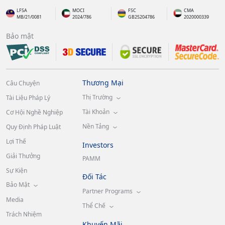
LFSA
MOCI
FSC
CMA
MB/21/0081
2024/786
GB25204786
2020000339
Bảo mật
Thương Mại
Câu Chuyện
Thị Trường
Tài Liệu Pháp Lý
Tài Khoản
Cơ Hội Nghề Nghiệp
Nền Tảng
Quy Định Pháp Luật
Lợi Thế
Investors
Giải Thưởng
PAMM
Sự Kiện
Đối Tác
Bảo Mật
Partner Programs
Media
Thể Chế
Trách Nhiệm
Khuyến Mãi