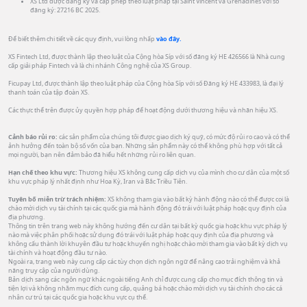
XS Ltd được đăng ký và cấp phép theo luật pháp tại Saint Vincent và Grenadines với số
đăng ký: 27216 BC 2025.
Để biết thêm chi tiết về các quy định, vui lòng nhấp
vào đây.
XS Fintech Ltd, được thành lập theo luật của Cộng hòa Síp với số đăng ký HE 426566 là Nhà cung
cấp giải pháp Fintech và là chi nhánh Công nghệ của XS Group.
Ficupay Ltd, được thành lập theo luật pháp của Cộng hòa Síp với số Đăng ký HE 433983, là đại lý
thanh toán của tập đoàn XS.
Các thực thể trên được ủy quyền hợp pháp để hoạt động dưới thương hiệu và nhãn hiệu XS.
Cảnh báo rủi ro:
các sản phẩm của chúng tôi được giao dịch ký quỹ, có mức độ rủi ro cao và có thể
ảnh hưởng đến toàn bộ số vốn của bạn. Những sản phẩm này có thể không phù hợp với tất cả
mọi người, bạn nên đảm bảo đã hiểu hết những rủi ro liên quan.
Hạn chế theo khu vực:
Thương hiệu XS không cung cấp dịch vụ của mình cho cư dân của một số
khu vực pháp lý nhất định như Hoa Kỳ, Iran và Bắc Triều Tiên.
Tuyên bố miễn trừ trách nhiệm:
XS không tham gia vào bất kỳ hành động nào có thể được coi là
chào mời dịch vụ tài chính tại các quốc gia mà hành động đó trái với luật pháp hoặc quy định của
địa phương.
Thông tin trên trang web này không hướng đến cư dân tại bất kỳ quốc gia hoặc khu vực pháp lý
nào mà việc phân phối hoặc sử dụng đó trái với luật pháp hoặc quy định của địa phương và
không cấu thành lời khuyên đầu tư hoặc khuyến nghị hoặc chào mời tham gia vào bất kỳ dịch vụ
tài chính và hoạt động đầu tư nào.
Ngoài ra, trang web này cung cấp các tùy chọn dịch ngôn ngữ để nâng cao trải nghiệm và khả
năng truy cập của người dùng.
Bản dịch sang các ngôn ngữ khác ngoài tiếng Anh chỉ được cung cấp cho mục đích thông tin và
tiện lợi và không nhằm mục đích cung cấp, quảng bá hoặc chào mời dịch vụ tài chính cho các cá
nhân cư trú tại các quốc gia hoặc khu vực cụ thể.