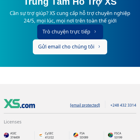
Trung Tâm Hỗ Trợ XS
Cần sự trợ giúp? XS cung cấp hỗ trợ chuyên nghiệp
24/5, mọi lúc, mọi nơi trên toàn thế giới
Trò chuyện trực tiếp
Gửi email cho chúng tôi
[email protected]
+248 432 3314
Licenses
ASIC
CySEC
FSA
FSCA
374409
412/22
SD089
53199