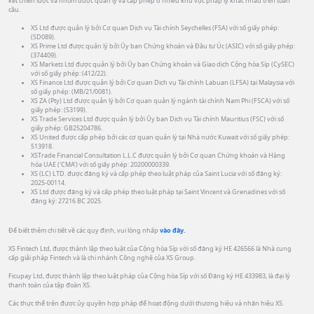
kết chiến lược và nhóm được quản lý và cấp phép ở nhiều khu vực pháp lý khác nhau trên toàn
cầu.
XS Ltd được quản lý bởi Cơ quan Dịch vụ Tài chính Seychelles (FSA) với số giấy phép:
(SD089).
XS Prime Ltd được quản lý bởi Ủy ban Chứng khoán và Đầu tư Úc (ASIC) với số giấy phép:
(374409).
XS Markets Ltd được quản lý bởi Ủy ban Chứng khoán và Giao dịch Cộng hòa Síp (CySEC)
với số giấy phép: (412/22).
XS Finance Ltd được quản lý bởi Cơ quan Dịch vụ Tài chính Labuan (LFSA) tại Malaysia với
số giấy phép: (MB/21/0081).
XS ZA (Pty) Ltd được quản lý bởi Cơ quan quản lý ngành tài chính Nam Phi (FSCA) với số
giấy phép: (53199).
XS Trade Services Ltd được quản lý bởi Ủy ban Dịch vụ Tài chính Mauritius (FSC) với số
giấy phép: GB25204786.
XS United được cấp phép bởi các cơ quan quản lý tại Nhà nước Kuwait với số giấy phép:
513918.
XSTrade Financial Consultation L.L.C được quản lý bởi Cơ quan Chứng khoán và Hàng
hóa UAE (‘CMA’) với số giấy phép: 20200000339.
XS (LC) LTD. được đăng ký và cấp phép theo luật pháp của Saint Lucia với số đăng ký:
2025-00114.
XS Ltd được đăng ký và cấp phép theo luật pháp tại Saint Vincent và Grenadines với số
đăng ký: 27216 BC 2025.
Để biết thêm chi tiết về các quy định, vui lòng nhấp
vào đây.
XS Fintech Ltd, được thành lập theo luật của Cộng hòa Síp với số đăng ký HE 426566 là Nhà cung
cấp giải pháp Fintech và là chi nhánh Công nghệ của XS Group.
Ficupay Ltd, được thành lập theo luật pháp của Cộng hòa Síp với số Đăng ký HE 433983, là đại lý
thanh toán của tập đoàn XS.
Các thực thể trên được ủy quyền hợp pháp để hoạt động dưới thương hiệu và nhãn hiệu XS.