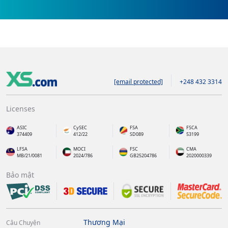
[email protected]
+248 432 3314
Licenses
ASIC
CySEC
FSA
FSCA
374409
412/22
SD089
53199
LFSA
MOCI
FSC
CMA
MB/21/0081
2024/786
GB25204786
2020000339
Bảo mật
Thương Mại
Câu Chuyện