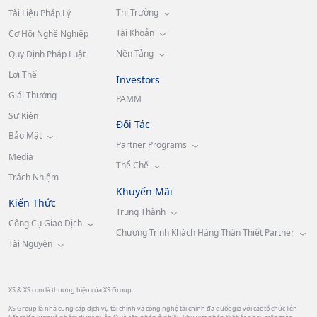
Thị Trường
Tài Liệu Pháp Lý
Tài Khoản
Cơ Hội Nghề Nghiệp
Nền Tảng
Quy Định Pháp Luật
Lợi Thế
Investors
Giải Thưởng
PAMM
Sự Kiện
Đối Tác
Bảo Mật
Partner Programs
Media
Thể Chế
Trách Nhiệm
Khuyến Mãi
Kiến Thức
Trung Thành
Công Cụ Giao Dịch
Chương Trình Khách Hàng Thân Thiết Partner
Tài Nguyên
XS & XS.com là thương hiệu của XS Group.
XS Group là nhà cung cấp dịch vụ tài chính và công nghệ tài chính đa quốc gia với các tổ chức liên