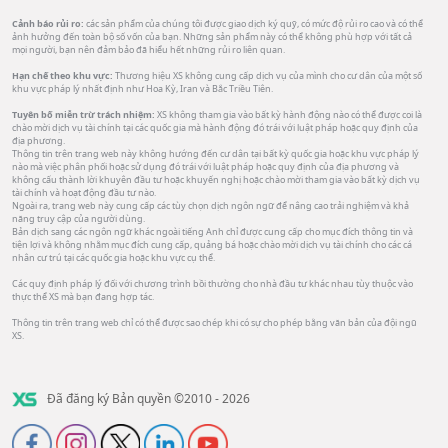
Cảnh báo rủi ro:
các sản phẩm của chúng tôi được giao dịch ký quỹ, có mức độ rủi ro cao và có thể
ảnh hưởng đến toàn bộ số vốn của bạn. Những sản phẩm này có thể không phù hợp với tất cả
mọi người, bạn nên đảm bảo đã hiểu hết những rủi ro liên quan.
Hạn chế theo khu vực:
Thương hiệu XS không cung cấp dịch vụ của mình cho cư dân của một số
khu vực pháp lý nhất định như Hoa Kỳ, Iran và Bắc Triều Tiên.
Tuyên bố miễn trừ trách nhiệm:
XS không tham gia vào bất kỳ hành động nào có thể được coi là
chào mời dịch vụ tài chính tại các quốc gia mà hành động đó trái với luật pháp hoặc quy định của
địa phương.
Thông tin trên trang web này không hướng đến cư dân tại bất kỳ quốc gia hoặc khu vực pháp lý
nào mà việc phân phối hoặc sử dụng đó trái với luật pháp hoặc quy định của địa phương và
không cấu thành lời khuyên đầu tư hoặc khuyến nghị hoặc chào mời tham gia vào bất kỳ dịch vụ
tài chính và hoạt động đầu tư nào.
Ngoài ra, trang web này cung cấp các tùy chọn dịch ngôn ngữ để nâng cao trải nghiệm và khả
năng truy cập của người dùng.
Bản dịch sang các ngôn ngữ khác ngoài tiếng Anh chỉ được cung cấp cho mục đích thông tin và
tiện lợi và không nhằm mục đích cung cấp, quảng bá hoặc chào mời dịch vụ tài chính cho các cá
nhân cư trú tại các quốc gia hoặc khu vực cụ thể.
Các quy định pháp lý đối với chương trình bồi thường cho nhà đầu tư khác nhau tùy thuộc vào
thực thể XS mà bạn đang hợp tác.
Thông tin trên trang web chỉ có thể được sao chép khi có sự cho phép bằng văn bản của đội ngũ
XS.
Đã đăng ký Bản quyền ©2010 - 2026