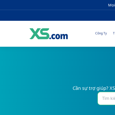
Mọi
Công Ty
T
Cần sự trợ giúp? XS