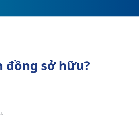
n đồng sở hữu?
u.