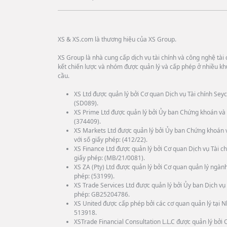
XS & XS.com là thương hiệu của XS Group.
XS Group là nhà cung cấp dịch vụ tài chính và công nghệ tài c
kết chiến lược và nhóm được quản lý và cấp phép ở nhiều kh
cầu.
XS Ltd được quản lý bởi Cơ quan Dịch vụ Tài chính Seyc
(SD089).
XS Prime Ltd được quản lý bởi Ủy ban Chứng khoán và 
(374409).
XS Markets Ltd được quản lý bởi Ủy ban Chứng khoán 
với số giấy phép: (412/22).
XS Finance Ltd được quản lý bởi Cơ quan Dịch vụ Tài ch
giấy phép: (MB/21/0081).
XS ZA (Pty) Ltd được quản lý bởi Cơ quan quản lý ngành
phép: (53199).
XS Trade Services Ltd được quản lý bởi Ủy ban Dịch vụ 
phép: GB25204786.
XS United được cấp phép bởi các cơ quan quản lý tại N
513918.
XSTrade Financial Consultation L.L.C được quản lý bở