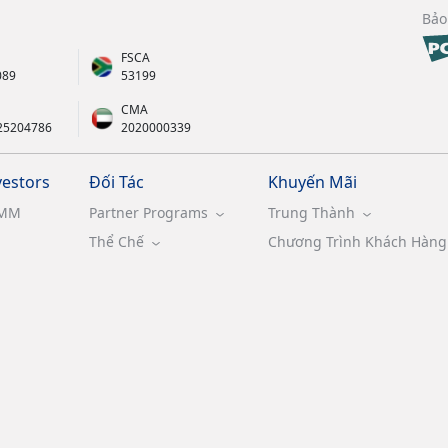
Bảo
FSCA
089
53199
CMA
25204786
2020000339
vestors
Đối Tác
Khuyến Mãi
MM
Partner Programs
Trung Thành
Thể Chế
Chương Trình Khách Hàng 