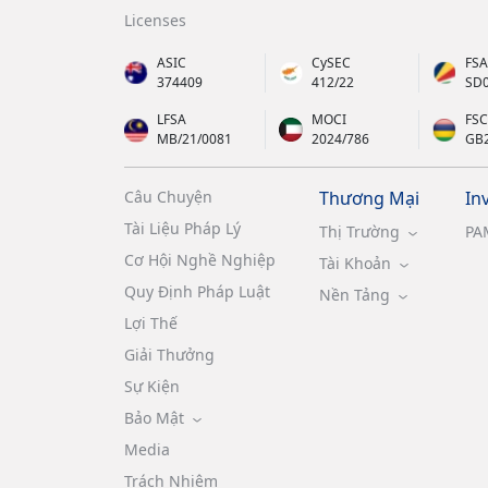
Licenses
ASIC
CySEC
FSA
374409
412/22
SD
LFSA
MOCI
FSC
MB/21/0081
2024/786
GB
Câu Chuyện
Thương Mại
In
Tài Liệu Pháp Lý
Thị Trường
PA
Cơ Hội Nghề Nghiệp
Tài Khoản
Quy Định Pháp Luật
Nền Tảng
Lợi Thế
Giải Thưởng
Sự Kiện
Bảo Mật
Media
Trách Nhiệm