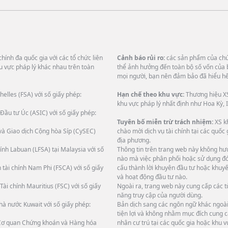
hính đa quốc gia với các tổ chức liên
Cảnh báo rủi ro:
các sản phẩm của chún
u vực pháp lý khác nhau trên toàn
thể ảnh hưởng đến toàn bộ số vốn của 
mọi người, bạn nên đảm bảo đã hiểu hết
helles (FSA) với số giấy phép:
Hạn chế theo khu vực:
Thương hiệu XS
khu vực pháp lý nhất định như Hoa Kỳ, I
Đầu tư Úc (ASIC) với số giấy phép:
Tuyên bố miễn trừ trách nhiệm:
XS k
và Giao dịch Cộng hòa Síp (CySEC)
chào mời dịch vụ tài chính tại các quốc
địa phương.
ính Labuan (LFSA) tại Malaysia với số
Thông tin trên trang web này không hướ
nào mà việc phân phối hoặc sử dụng đó 
 tài chính Nam Phi (FSCA) với số giấy
cấu thành lời khuyên đầu tư hoặc khuyế
và hoạt động đầu tư nào.
Tài chính Mauritius (FSC) với số giấy
Ngoài ra, trang web này cung cấp các 
năng truy cập của người dùng.
hà nước Kuwait với số giấy phép:
Bản dịch sang các ngôn ngữ khác ngoài 
tiện lợi và không nhằm mục đích cung c
i Cơ quan Chứng khoán và Hàng hóa
nhân cư trú tại các quốc gia hoặc khu v