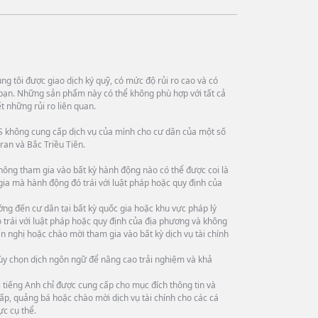
g tôi được giao dịch ký quỹ, có mức độ rủi ro cao và có
bạn. Những sản phẩm này có thể không phù hợp với tất cả
 những rủi ro liên quan.
 không cung cấp dịch vụ của mình cho cư dân của một số
ran và Bắc Triều Tiên.
hông tham gia vào bất kỳ hành động nào có thể được coi là
 gia mà hành động đó trái với luật pháp hoặc quy định của
ng đến cư dân tại bất kỳ quốc gia hoặc khu vực pháp lý
trái với luật pháp hoặc quy định của địa phương và không
n nghị hoặc chào mời tham gia vào bất kỳ dịch vụ tài chính
tùy chọn dịch ngôn ngữ để nâng cao trải nghiệm và khả
tiếng Anh chỉ được cung cấp cho mục đích thông tin và
ấp, quảng bá hoặc chào mời dịch vụ tài chính cho các cá
ực cụ thể.