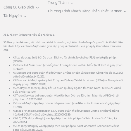
Trung Thành
Công Cụ Giao Dịch
Chương Trình Khách Hàng Thân Thiết Partner
Tài Nguyên
XS & XS.com là thương hiệu của XS Group.
XS Group là nhà cung cấp dịch vụ tài chính và công nghệ tài chính đa quốc gia với các tổ chức liên
kết chiến lược và nhóm được quản lý và cấp phép ở nhiều khu vực pháp lý khác nhau trên toàn
cầu.
XS Ltd được quản lý bởi Cơ quan Dịch vụ Tài chính Seychelles (FSA) với số giấy phép:
(SD089).
XS Prime Ltd được quản lý bởi Ủy ban Chứng khoán và Đầu tư Úc (ASIC) với số giấy phép:
(374409).
XS Markets Ltd được quản lý bởi Ủy ban Chứng khoán và Giao dịch Cộng hòa Síp (CySEC)
với số giấy phép: (412/22).
XS Finance Ltd được quản lý bởi Cơ quan Dịch vụ Tài chính Labuan (LFSA) tại Malaysia với
số giấy phép: (MB/21/0081).
XS ZA (Pty) Ltd được quản lý bởi Cơ quan quản lý ngành tài chính Nam Phi (FSCA) với số
giấy phép: (53199).
XS Trade Services Ltd được quản lý bởi Ủy ban Dịch vụ Tài chính Mauritius (FSC) với số
giấy phép: GB25204786.
XS United được cấp phép bởi các cơ quan quản lý tại Nhà nước Kuwait với số giấy phép:
513918.
XSTrade Financial Consultation L.L.C được quản lý bởi Cơ quan Chứng khoán và Hàng
hóa UAE (‘CMA’) với số giấy phép: 20200000339.
XS (LC) LTD. được đăng ký và cấp phép theo luật pháp của Saint Lucia với số đăng ký:
2025-00114.
XS Ltd được đăng ký và cấp phép theo luật pháp tại Saint Vincent và Grenadines với số
đăng ký: 27216 BC 2025.