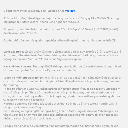
Để biết thêm chi tiết về các quy định, vui lòng nhấp
vào đây.
XS Fintech Ltd, được thành lập theo luật của Cộng hòa Síp với số đăng ký HE 426566 là Nhà cung
cấp giải pháp Fintech và là chi nhánh Công nghệ của XS Group.
Ficupay Ltd, được thành lập theo luật pháp của Cộng hòa Síp với số Đăng ký HE 433983, là đại lý
thanh toán của tập đoàn XS.
Các thực thể trên được ủy quyền hợp pháp để hoạt động dưới thương hiệu và nhãn hiệu XS.
Cảnh báo rủi ro:
các sản phẩm của chúng tôi được giao dịch ký quỹ, có mức độ rủi ro cao và có thể
ảnh hưởng đến toàn bộ số vốn của bạn. Những sản phẩm này có thể không phù hợp với tất cả
mọi người, bạn nên đảm bảo đã hiểu hết những rủi ro liên quan.
Hạn chế theo khu vực:
Thương hiệu XS không cung cấp dịch vụ của mình cho cư dân của một số
khu vực pháp lý nhất định như Hoa Kỳ, Iran và Bắc Triều Tiên.
Tuyên bố miễn trừ trách nhiệm:
XS không tham gia vào bất kỳ hành động nào có thể được coi là
chào mời dịch vụ tài chính tại các quốc gia mà hành động đó trái với luật pháp hoặc quy định của
địa phương.
Thông tin trên trang web này không hướng đến cư dân tại bất kỳ quốc gia hoặc khu vực pháp lý
nào mà việc phân phối hoặc sử dụng đó trái với luật pháp hoặc quy định của địa phương và
không cấu thành lời khuyên đầu tư hoặc khuyến nghị hoặc chào mời tham gia vào bất kỳ dịch vụ
tài chính và hoạt động đầu tư nào.
Ngoài ra, trang web này cung cấp các tùy chọn dịch ngôn ngữ để nâng cao trải nghiệm và khả
năng truy cập của người dùng.
Bản dịch sang các ngôn ngữ khác ngoài tiếng Anh chỉ được cung cấp cho mục đích thông tin và
tiện lợi và không nhằm mục đích cung cấp, quảng bá hoặc chào mời dịch vụ tài chính cho các cá
nhân cư trú tại các quốc gia hoặc khu vực cụ thể.
Các quy định pháp lý đối với chương trình bồi thường cho nhà đầu tư khác nhau tùy thuộc vào