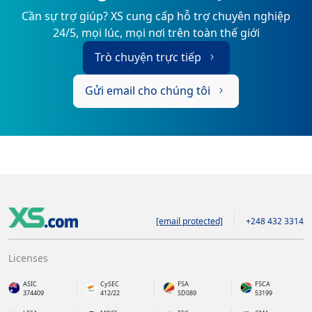
Cần sự trợ giúp? XS cung cấp hỗ trợ chuyên nghiệp
24/5, mọi lúc, mọi nơi trên toàn thế giới
Trò chuyện trực tiếp
Gửi email cho chúng tôi
[email protected]
+248 432 3314
Licenses
ASIC
CySEC
FSA
FSCA
374409
412/22
SD089
53199