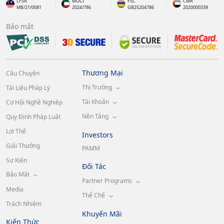
LFSA
MOCI
FSC
CMA
MB/21/0081
2024/786
GB25204786
2020000339
Bảo mật
Thương Mại
Câu Chuyện
Thị Trường
Tài Liệu Pháp Lý
Tài Khoản
Cơ Hội Nghề Nghiệp
Nền Tảng
Quy Định Pháp Luật
Lợi Thế
Investors
Giải Thưởng
PAMM
Sự Kiện
Đối Tác
Bảo Mật
Partner Programs
Media
Thể Chế
Trách Nhiệm
Khuyến Mãi
Kiến Thức