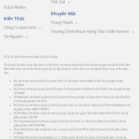
Thể Chế
Trách Nhiệm
Khuyến Mãi
Kiến Thức
Trung Thành
Công Cụ Giao Dịch
Chương Trình Khách Hàng Thân Thiết Partner
Tài Nguyên
XS & XS.com là thương hiệu của XS Group.
XS Group là nhà cung cấp dịch vụ tài chính và công nghệ tài chính đa quốc gia với các tổ chức liên
kết chiến lược và nhóm được quản lý và cấp phép ở nhiều khu vực pháp lý khác nhau trên toàn
cầu.
XS Ltd được quản lý bởi Cơ quan Dịch vụ Tài chính Seychelles (FSA) với số giấy phép:
(SD089).
XS Prime Ltd được quản lý bởi Ủy ban Chứng khoán và Đầu tư Úc (ASIC) với số giấy phép:
(374409).
XS Markets Ltd được quản lý bởi Ủy ban Chứng khoán và Giao dịch Cộng hòa Síp (CySEC)
với số giấy phép: (412/22).
XS Finance Ltd được quản lý bởi Cơ quan Dịch vụ Tài chính Labuan (LFSA) tại Malaysia với
số giấy phép: (MB/21/0081).
XS ZA (Pty) Ltd được quản lý bởi Cơ quan quản lý ngành tài chính Nam Phi (FSCA) với số
giấy phép: (53199).
XS Trade Services Ltd được quản lý bởi Ủy ban Dịch vụ Tài chính Mauritius (FSC) với số
giấy phép: GB25204786.
XS United được cấp phép bởi các cơ quan quản lý tại Nhà nước Kuwait với số giấy phép:
513918.
XSTrade Financial Consultation L.L.C được quản lý bởi Cơ quan Chứng khoán và Hàng