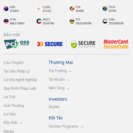
ASIC
CySEC
FSA
FSCA
374409
412/22
SD089
53199
LFSA
MOCI
FSC
CMA
MB/21/0081
2024/786
GB25204786
2020000339
Bảo mật
Thương Mại
Câu Chuyện
Thị Trường
Tài Liệu Pháp Lý
Tài Khoản
Cơ Hội Nghề Nghiệp
Nền Tảng
Quy Định Pháp Luật
Lợi Thế
Investors
Giải Thưởng
PAMM
Sự Kiện
Đối Tác
Bảo Mật
Partner Programs
Media