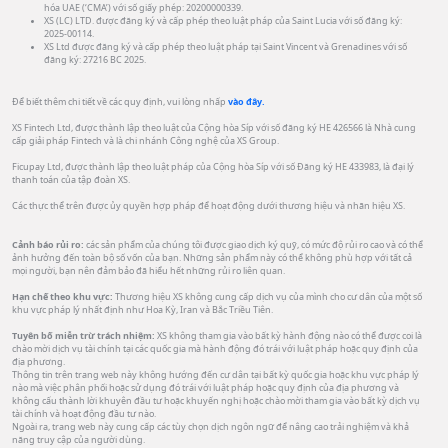
hóa UAE (‘CMA’) với số giấy phép: 20200000339.
XS (LC) LTD. được đăng ký và cấp phép theo luật pháp của Saint Lucia với số đăng ký:
2025-00114.
XS Ltd được đăng ký và cấp phép theo luật pháp tại Saint Vincent và Grenadines với số
đăng ký: 27216 BC 2025.
Để biết thêm chi tiết về các quy định, vui lòng nhấp
vào đây.
XS Fintech Ltd, được thành lập theo luật của Cộng hòa Síp với số đăng ký HE 426566 là Nhà cung
cấp giải pháp Fintech và là chi nhánh Công nghệ của XS Group.
Ficupay Ltd, được thành lập theo luật pháp của Cộng hòa Síp với số Đăng ký HE 433983, là đại lý
thanh toán của tập đoàn XS.
Các thực thể trên được ủy quyền hợp pháp để hoạt động dưới thương hiệu và nhãn hiệu XS.
Cảnh báo rủi ro:
các sản phẩm của chúng tôi được giao dịch ký quỹ, có mức độ rủi ro cao và có thể
ảnh hưởng đến toàn bộ số vốn của bạn. Những sản phẩm này có thể không phù hợp với tất cả
mọi người, bạn nên đảm bảo đã hiểu hết những rủi ro liên quan.
Hạn chế theo khu vực:
Thương hiệu XS không cung cấp dịch vụ của mình cho cư dân của một số
khu vực pháp lý nhất định như Hoa Kỳ, Iran và Bắc Triều Tiên.
Tuyên bố miễn trừ trách nhiệm:
XS không tham gia vào bất kỳ hành động nào có thể được coi là
chào mời dịch vụ tài chính tại các quốc gia mà hành động đó trái với luật pháp hoặc quy định của
địa phương.
Thông tin trên trang web này không hướng đến cư dân tại bất kỳ quốc gia hoặc khu vực pháp lý
nào mà việc phân phối hoặc sử dụng đó trái với luật pháp hoặc quy định của địa phương và
không cấu thành lời khuyên đầu tư hoặc khuyến nghị hoặc chào mời tham gia vào bất kỳ dịch vụ
tài chính và hoạt động đầu tư nào.
Ngoài ra, trang web này cung cấp các tùy chọn dịch ngôn ngữ để nâng cao trải nghiệm và khả
năng truy cập của người dùng.