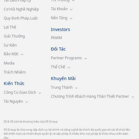
Tài Liệu Pháp Lý
Tài Khoản
Cơ Hội Nghề Nghiệp
Nền Tảng
Quy Định Pháp Luật
Lợi Thế
Investors
Giải Thưởng
PAMM
Sự Kiện
Đối Tác
Bảo Mật
Partner Programs
Media
Thể Chế
Trách Nhiệm
Khuyến Mãi
Kiến Thức
Trung Thành
Công Cụ Giao Dịch
Chương Trình Khách Hàng Thân Thiết Partner
Tài Nguyên
XS & XS.com là thương hiệu của XS Group.
XS Group là nhà cung cấp dịch vụ tài chính và công nghệ tài chính đa quốc gia với các tổ chức liên
kết chiến lược và nhóm được quản lý và cấp phép ở nhiều khu vực pháp lý khác nhau trên toàn
cầu.