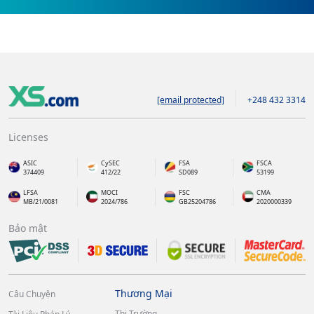
[email protected]
+248 432 3314
Licenses
ASIC
CySEC
FSA
FSCA
374409
412/22
SD089
53199
LFSA
MOCI
FSC
CMA
MB/21/0081
2024/786
GB25204786
2020000339
Bảo mật
Thương Mại
Câu Chuyện
Thị Trường