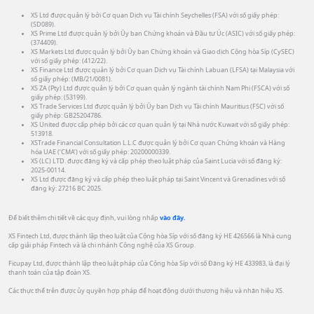
XS Ltd được quản lý bởi Cơ quan Dịch vụ Tài chính Seychelles (FSA) với số giấy phép:
(SD089).
XS Prime Ltd được quản lý bởi Ủy ban Chứng khoán và Đầu tư Úc (ASIC) với số giấy phép:
(374409).
XS Markets Ltd được quản lý bởi Ủy ban Chứng khoán và Giao dịch Cộng hòa Síp (CySEC)
với số giấy phép: (412/22).
XS Finance Ltd được quản lý bởi Cơ quan Dịch vụ Tài chính Labuan (LFSA) tại Malaysia với
số giấy phép: (MB/21/0081).
XS ZA (Pty) Ltd được quản lý bởi Cơ quan quản lý ngành tài chính Nam Phi (FSCA) với số
giấy phép: (53199).
XS Trade Services Ltd được quản lý bởi Ủy ban Dịch vụ Tài chính Mauritius (FSC) với số
giấy phép: GB25204786.
XS United được cấp phép bởi các cơ quan quản lý tại Nhà nước Kuwait với số giấy phép:
513918.
XSTrade Financial Consultation L.L.C được quản lý bởi Cơ quan Chứng khoán và Hàng
hóa UAE (‘CMA’) với số giấy phép: 20200000339.
XS (LC) LTD. được đăng ký và cấp phép theo luật pháp của Saint Lucia với số đăng ký:
2025-00114.
XS Ltd được đăng ký và cấp phép theo luật pháp tại Saint Vincent và Grenadines với số
đăng ký: 27216 BC 2025.
Để biết thêm chi tiết về các quy định, vui lòng nhấp
vào đây.
XS Fintech Ltd, được thành lập theo luật của Cộng hòa Síp với số đăng ký HE 426566 là Nhà cung
cấp giải pháp Fintech và là chi nhánh Công nghệ của XS Group.
Ficupay Ltd, được thành lập theo luật pháp của Cộng hòa Síp với số Đăng ký HE 433983, là đại lý
thanh toán của tập đoàn XS.
Các thực thể trên được ủy quyền hợp pháp để hoạt động dưới thương hiệu và nhãn hiệu XS.