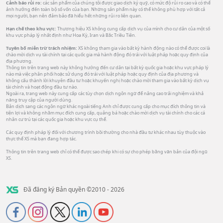
Cảnh báo rủi ro:
các sản phẩm của chúng tôi được giao dịch ký quỹ, có mức độ rủi ro cao và có thể
ảnh hưởng đến toàn bộ số vốn của bạn. Những sản phẩm này có thể không phù hợp với tất cả
mọi người, bạn nên đảm bảo đã hiểu hết những rủi ro liên quan.
Hạn chế theo khu vực:
Thương hiệu XS không cung cấp dịch vụ của mình cho cư dân của một số
khu vực pháp lý nhất định như Hoa Kỳ, Iran và Bắc Triều Tiên.
Tuyên bố miễn trừ trách nhiệm:
XS không tham gia vào bất kỳ hành động nào có thể được coi là
chào mời dịch vụ tài chính tại các quốc gia mà hành động đó trái với luật pháp hoặc quy định của
địa phương.
Thông tin trên trang web này không hướng đến cư dân tại bất kỳ quốc gia hoặc khu vực pháp lý
nào mà việc phân phối hoặc sử dụng đó trái với luật pháp hoặc quy định của địa phương và
không cấu thành lời khuyên đầu tư hoặc khuyến nghị hoặc chào mời tham gia vào bất kỳ dịch vụ
tài chính và hoạt động đầu tư nào.
Ngoài ra, trang web này cung cấp các tùy chọn dịch ngôn ngữ để nâng cao trải nghiệm và khả
năng truy cập của người dùng.
Bản dịch sang các ngôn ngữ khác ngoài tiếng Anh chỉ được cung cấp cho mục đích thông tin và
tiện lợi và không nhằm mục đích cung cấp, quảng bá hoặc chào mời dịch vụ tài chính cho các cá
nhân cư trú tại các quốc gia hoặc khu vực cụ thể.
Các quy định pháp lý đối với chương trình bồi thường cho nhà đầu tư khác nhau tùy thuộc vào
thực thể XS mà bạn đang hợp tác.
Thông tin trên trang web chỉ có thể được sao chép khi có sự cho phép bằng văn bản của đội ngũ
XS.
Đã đăng ký Bản quyền ©2010 - 2026