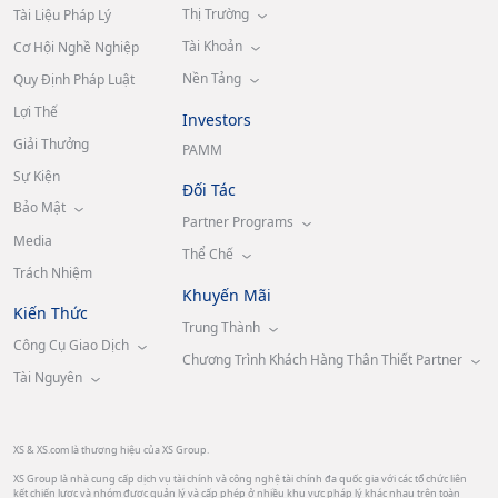
Thị Trường
Tài Liệu Pháp Lý
Tài Khoản
Cơ Hội Nghề Nghiệp
Nền Tảng
Quy Định Pháp Luật
Lợi Thế
Investors
Giải Thưởng
PAMM
Sự Kiện
Đối Tác
Bảo Mật
Partner Programs
Media
Thể Chế
Trách Nhiệm
Khuyến Mãi
Kiến Thức
Trung Thành
Công Cụ Giao Dịch
Chương Trình Khách Hàng Thân Thiết Partner
Tài Nguyên
XS & XS.com là thương hiệu của XS Group.
XS Group là nhà cung cấp dịch vụ tài chính và công nghệ tài chính đa quốc gia với các tổ chức liên
kết chiến lược và nhóm được quản lý và cấp phép ở nhiều khu vực pháp lý khác nhau trên toàn