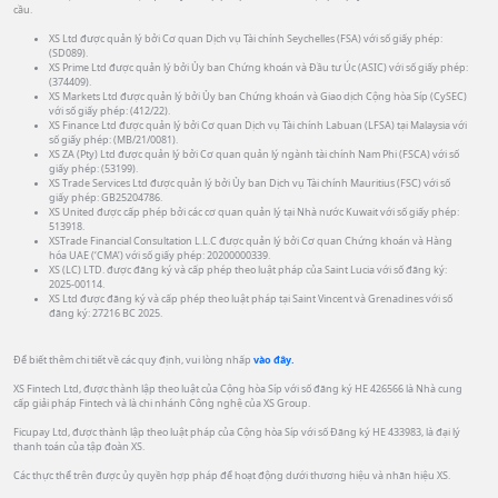
cầu.
XS Ltd được quản lý bởi Cơ quan Dịch vụ Tài chính Seychelles (FSA) với số giấy phép:
(SD089).
XS Prime Ltd được quản lý bởi Ủy ban Chứng khoán và Đầu tư Úc (ASIC) với số giấy phép:
(374409).
XS Markets Ltd được quản lý bởi Ủy ban Chứng khoán và Giao dịch Cộng hòa Síp (CySEC)
với số giấy phép: (412/22).
XS Finance Ltd được quản lý bởi Cơ quan Dịch vụ Tài chính Labuan (LFSA) tại Malaysia với
số giấy phép: (MB/21/0081).
XS ZA (Pty) Ltd được quản lý bởi Cơ quan quản lý ngành tài chính Nam Phi (FSCA) với số
giấy phép: (53199).
XS Trade Services Ltd được quản lý bởi Ủy ban Dịch vụ Tài chính Mauritius (FSC) với số
giấy phép: GB25204786.
XS United được cấp phép bởi các cơ quan quản lý tại Nhà nước Kuwait với số giấy phép:
513918.
XSTrade Financial Consultation L.L.C được quản lý bởi Cơ quan Chứng khoán và Hàng
hóa UAE (‘CMA’) với số giấy phép: 20200000339.
XS (LC) LTD. được đăng ký và cấp phép theo luật pháp của Saint Lucia với số đăng ký:
2025-00114.
XS Ltd được đăng ký và cấp phép theo luật pháp tại Saint Vincent và Grenadines với số
đăng ký: 27216 BC 2025.
Để biết thêm chi tiết về các quy định, vui lòng nhấp
vào đây.
XS Fintech Ltd, được thành lập theo luật của Cộng hòa Síp với số đăng ký HE 426566 là Nhà cung
cấp giải pháp Fintech và là chi nhánh Công nghệ của XS Group.
Ficupay Ltd, được thành lập theo luật pháp của Cộng hòa Síp với số Đăng ký HE 433983, là đại lý
thanh toán của tập đoàn XS.
Các thực thể trên được ủy quyền hợp pháp để hoạt động dưới thương hiệu và nhãn hiệu XS.