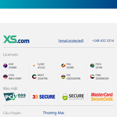
[email protected]
+248 432 3314
Licenses
ASIC
CySEC
FSA
FSCA
374409
412/22
SD089
53199
LFSA
MOCI
FSC
CMA
MB/21/0081
2024/786
GB25204786
2020000339
Bảo mật
Thương Mại
Câu Chuyện