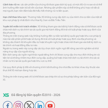
Cảnh báo rủi ro:
các sản phẩm của chúng tôi được giao dịch ký quỹ, có mức độ rủi ro cao và có thể
ảnh hưởng đến toàn bộ số vốn của bạn. Những sản phẩm này có thể không phù hợp với tất cả
mọi người, bạn nên đảm bảo đã hiểu hết những rủi ro liên quan.
Hạn chế theo khu vực:
Thương hiệu XS không cung cấp dịch vụ của mình cho cư dân của một số
khu vực pháp lý nhất định như Hoa Kỳ, Iran và Bắc Triều Tiên.
Tuyên bố miễn trừ trách nhiệm:
XS không tham gia vào bất kỳ hành động nào có thể được coi là
chào mời dịch vụ tài chính tại các quốc gia mà hành động đó trái với luật pháp hoặc quy định của
địa phương.
Thông tin trên trang web này không hướng đến cư dân tại bất kỳ quốc gia hoặc khu vực pháp lý
nào mà việc phân phối hoặc sử dụng đó trái với luật pháp hoặc quy định của địa phương và
không cấu thành lời khuyên đầu tư hoặc khuyến nghị hoặc chào mời tham gia vào bất kỳ dịch vụ
tài chính và hoạt động đầu tư nào.
Ngoài ra, trang web này cung cấp các tùy chọn dịch ngôn ngữ để nâng cao trải nghiệm và khả
năng truy cập của người dùng.
Bản dịch sang các ngôn ngữ khác ngoài tiếng Anh chỉ được cung cấp cho mục đích thông tin và
tiện lợi và không nhằm mục đích cung cấp, quảng bá hoặc chào mời dịch vụ tài chính cho các cá
nhân cư trú tại các quốc gia hoặc khu vực cụ thể.
Các quy định pháp lý đối với chương trình bồi thường cho nhà đầu tư khác nhau tùy thuộc vào
thực thể XS mà bạn đang hợp tác.
Thông tin trên trang web chỉ có thể được sao chép khi có sự cho phép bằng văn bản của đội ngũ
XS.
Đã đăng ký Bản quyền ©2010 - 2026